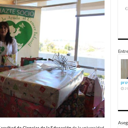
Entre
pro
29
Aseg
acultad de Ciencias de la Educación
de la universidad