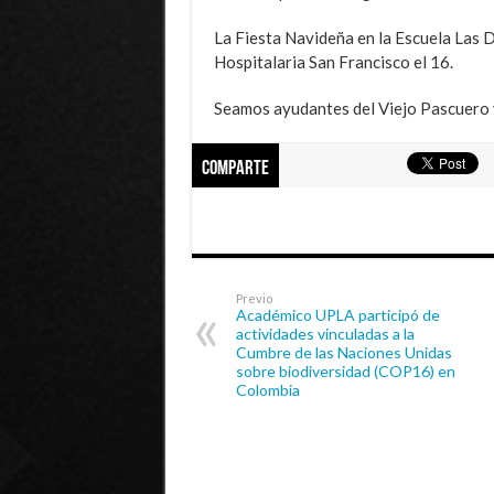
La Fiesta Navideña en la Escuela Las Da
Hospitalaria San Francisco el 16.
Seamos ayudantes del Viejo Pascuero y
Comparte
Previo
Académico UPLA participó de
actividades vinculadas a la
Cumbre de las Naciones Unidas
sobre biodiversidad (COP16) en
Colombia