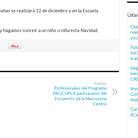
lias se realizará 12 de diciembre y en la Escuela
Últi
Ciu
 hagamos sonreír a un niño o niña esta Navidad.
ree
voc
Fut
inic
tra
Val
enc
CR
Próximo
Profesionales del Programa
Inv
PACE UPLA participaron del
Con
Encuentro de la Macrozona
Ind
Centro
Curs
XLV