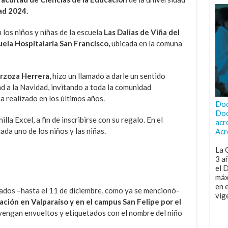
d 2024.
 los niños y niñas de la escuela
Las Dalias de Viña del
ela Hospitalaria San Francisco,
ubicada en la comuna
Sarzoza Herrera,
hizo un llamado a darle un sentido
ad a la Navidad, invitando a toda la comunidad
ha realizado en los últimos años.
Doc
Doc
lla Excel, a fin de inscribirse con su regalo. En el
acr
da uno de los niños y las niñas.
Acr
La 
3 a
el 
máx
en 
ados –hasta el 11 de diciembre, como ya se mencionó-
vig
ación en Valparaíso y en el campus San Felipe por el
engan envueltos y etiquetados con el nombre del niño