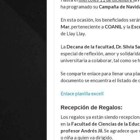
ha programado su
Campaña de Navida
En esta ocasión, los beneficiados serán
Mar
, perteneciente a
COANIL
y la
Escu
de Llay Llay.
La
Decana de la facultad, Dr. Silvia 
especial de reflexión, amor y solidarid
universitaria a colaborar, tal como se 
Se comparte enlace para llenar una plani
documento se encuentra el listado de ca
Enlace planilla excell
Recepción de Regalos:
Los regalos ya están siendo recepcion
en la
Facultad de Ciencias de la Educ
profesor Andrés Jil.
Se agradece que v
o niña a quien va dirigido.