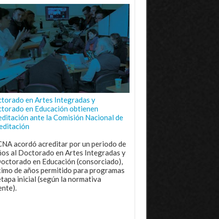
torado en Artes Integradas y
torado en Educación obtienen
editación ante la Comisión Nacional de
editación
CNA acordó acreditar por un periodo de
ños al Doctorado en Artes Integradas y
Doctorado en Educación (consorciado),
imo de años permitido para programas
etapa inicial (según la normativa
ente).