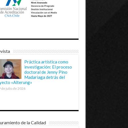
vista
Práctica artística como
investigación: El proceso
doctoral de Jenny Pino
Madariaga detrás del
yecto «Alterung»
 de julio de 2026
uramiento de la Calidad