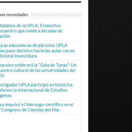
mas novedades
dadanos de la UPLA: El emotivo
ncuentro que celebra décadas de
ación
uras educadoras de párvulos UPLA
ian paso decisivo hacia las aulas con su
dicional investidura
paraíso celebrará la “Gala de Tunas”: Un
uentro cultural de las universidades del
UV
estigador UPLA participó en histórica
ferencia Internacional de Estudios
ígenas
o impulsó el liderazgo científico en el
 Congreso de Ciencias del Mar