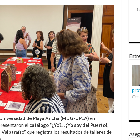
Entre
pro
29
 Universidad de Playa Ancha (MUG-UPLA)
en
resentaron el
catálogo “¿Yo?… ¡Yo soy del Puerto!,
Valparaíso”,
que registra los resultados de talleres de
Aseg
.