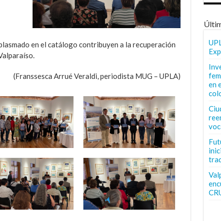
Últi
UPL
 plasmado en el catálogo contribuyen a la recuperación
Exp
Valparaíso.
Inv
fem
(Franssesca Arrué Veraldi, periodista MUG – UPLA)
en 
col
Ciu
ree
voc
Fut
inic
tra
Val
enc
CR