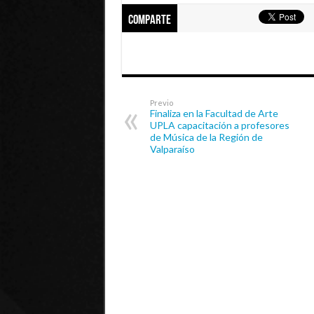
Comparte
Previo
Finaliza en la Facultad de Arte
UPLA capacitación a profesores
de Música de la Región de
Valparaíso