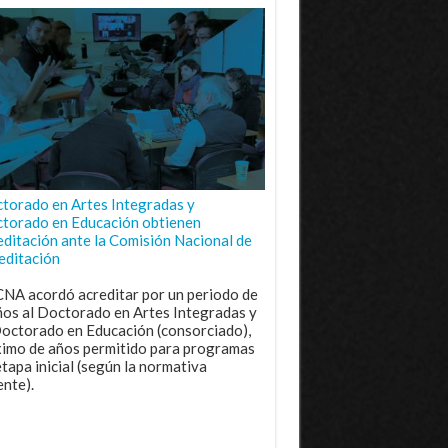
torado en Artes Integradas y
torado en Educación obtienen
editación ante la Comisión Nacional de
editación
CNA acordó acreditar por un periodo de
ños al Doctorado en Artes Integradas y
Doctorado en Educación (consorciado),
imo de años permitido para programas
etapa inicial (según la normativa
ente).