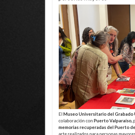
El
Museo Universitario del Grabado
colaboración con
Puerto Valparaíso,
p
memorias recuperadas del Puerto de 
arte realizados para personas mayores