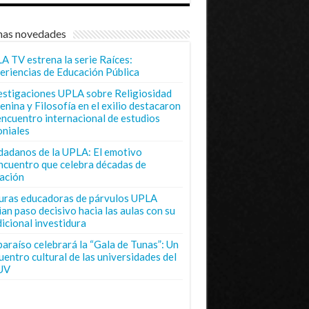
mas novedades
A TV estrena la serie Raíces:
eriencias de Educación Pública
estigaciones UPLA sobre Religiosidad
enina y Filosofía en el exilio destacaron
encuentro internacional de estudios
oniales
dadanos de la UPLA: El emotivo
ncuentro que celebra décadas de
ación
uras educadoras de párvulos UPLA
ian paso decisivo hacia las aulas con su
dicional investidura
paraíso celebrará la “Gala de Tunas”: Un
uentro cultural de las universidades del
UV