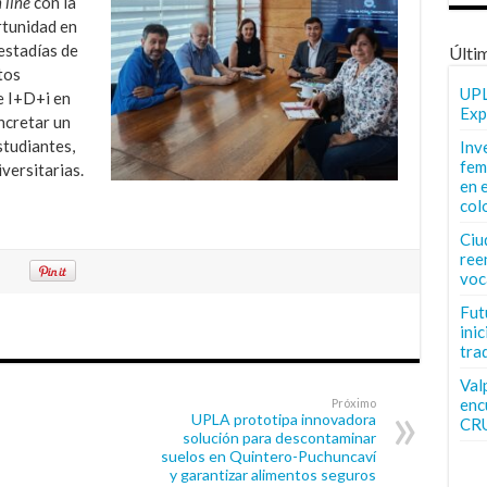
 line
con la
rtunidad en
estadías de
Últi
tos
UPL
e I+D+i en
Exp
ncretar un
studiantes,
Inv
fem
versitarias.
en 
col
Ciu
ree
voc
Fut
inic
tra
Val
enc
Próximo
UPLA prototipa innovadora
CR
solución para descontaminar
suelos en Quintero-Puchuncaví
y garantizar alimentos seguros