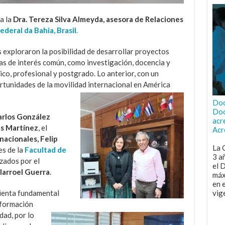
a la
Dra. Tereza Silva Almeyda,
asesora de Relaciones
deral da Bahia, Brasil
.
 exploraron la posibilidad de desarrollar proyectos
eas de interés común, como investigación, docencia y
ico, profesional y postgrado. Lo anterior, con un
ortunidades de la movilidad
internacional en América
Doc
Doc
arlos González
acr
as Martínez
, el
Acr
nacionales, Felip
La 
es de la
Facultad de
3 a
zados por el
el 
llarroel Guerra
.
máx
en 
vig
mienta fundamental
 formación
idad,
por lo