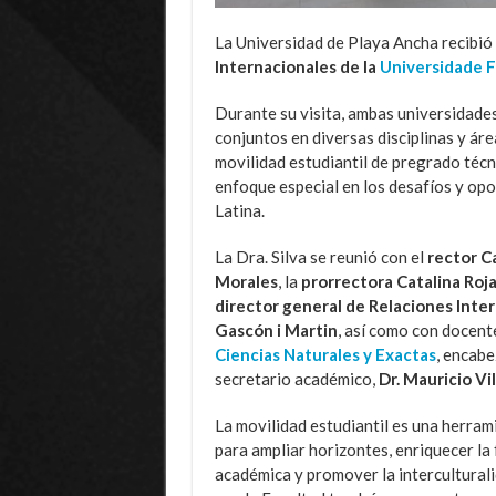
La Universidad de Playa Ancha recibió 
Internacionales de la
Universidade Fe
Durante su visita, ambas universidades
conjuntos en diversas disciplinas y ár
movilidad estudiantil de pregrado técn
enfoque especial en los desafíos y op
Latina.
La Dra. Silva se reunió con el
rector C
Morales
, la
prorrectora Catalina Roj
director general de Relaciones Inter
Gascón i Martin
, así como con docent
Ciencias Naturales y Exactas
, encabe
secretario académico,
Dr. Mauricio Vi
La movilidad estudiantil es una herra
para ampliar horizontes, enriquecer la
académica y promover la intercultural