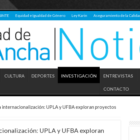
SINTE
Equidad e Igualdad de Género
Ley Karin
Aseguramiento de la Calida
CULTURA
DEPORTES
INVESTIGACIÓN
ENTREVISTAS
CONTACTO
a internacionalización: UPLA y UFBA exploran proyectos
acionalización: UPLA y UFBA exploran