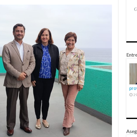
Entre
pro
29
Aseg