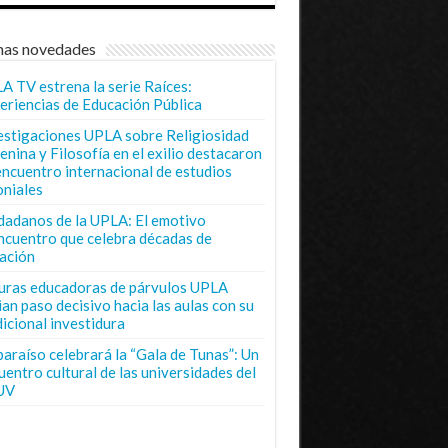
mas novedades
A TV estrena la serie Raíces:
eriencias de Educación Pública
estigaciones UPLA sobre Religiosidad
enina y Filosofía en el exilio destacaron
encuentro internacional de estudios
oniales
dadanos de la UPLA: El emotivo
ncuentro que celebra décadas de
ación
uras educadoras de párvulos UPLA
ian paso decisivo hacia las aulas con su
dicional investidura
paraíso celebrará la “Gala de Tunas”: Un
uentro cultural de las universidades del
UV