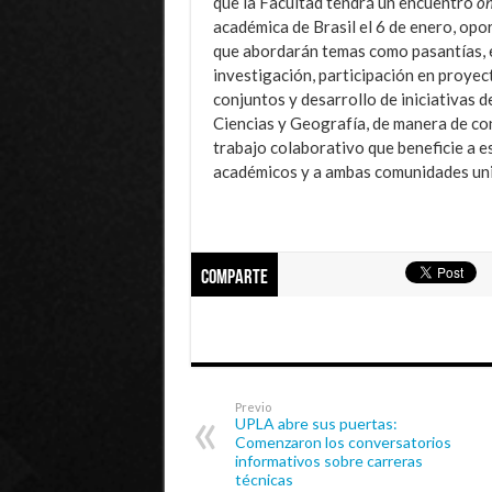
que la Facultad tendrá un encuentro
on
académica de Brasil el 6 de enero, opo
que abordarán temas como pasantías, 
investigación, participación en proyec
conjuntos y desarrollo de iniciativas d
Ciencias y Geografía, de manera de co
trabajo colaborativo que beneficie a e
académicos y a ambas comunidades uni
Comparte
Previo
UPLA abre sus puertas:
Comenzaron los conversatorios
informativos sobre carreras
técnicas