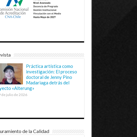
vista
Práctica artística como
investigación: El proceso
doctoral de Jenny Pino
Madariaga detrás del
yecto «Alterung»
 de julio de 2026
uramiento de la Calidad