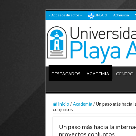
– Accesos directos –
UPLA.cl
Admisión
DESTACADOS
ACADEMIA
GÉNERO
Inicio
/
Academia
/
Un paso más hacia l
conjuntos
Un paso más hacia la intern
proyectos conjuntos