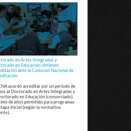
torado en Artes Integradas y
torado en Educación obtienen
editación ante la Comisión Nacional de
editación
CNA acordó acreditar por un periodo de
ños al Doctorado en Artes Integradas y
Doctorado en Educación (consorciado),
imo de años permitido para programas
etapa inicial (según la normativa
ente).