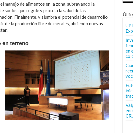
 el manejo de alimentos en la zona, subrayando la
e suelos que regule y proteja la salud de las
Últi
ación. Finalmente, vislumbra el potencial de desarrollo
r de la producción libre de metales, abriendo nuevas
UPL
tar.
Exp
Inv
 en terreno
fem
en 
col
Ciu
ree
voc
Fut
inic
tra
Val
enc
CR