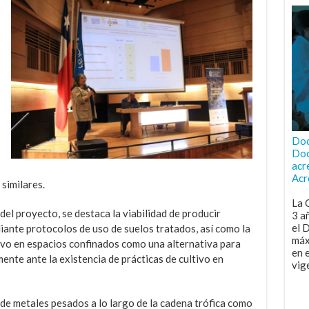
Doc
Doc
acr
Acr
similares.
La 
el proyecto, se destaca la viabilidad de producir
3 a
el 
iante protocolos de uso de suelos tratados, así como la
máx
tivo en espacios confinados como una alternativa para
en 
ente ante la existencia de prácticas de cultivo en
vig
n de metales pesados a lo largo de la cadena trófica como