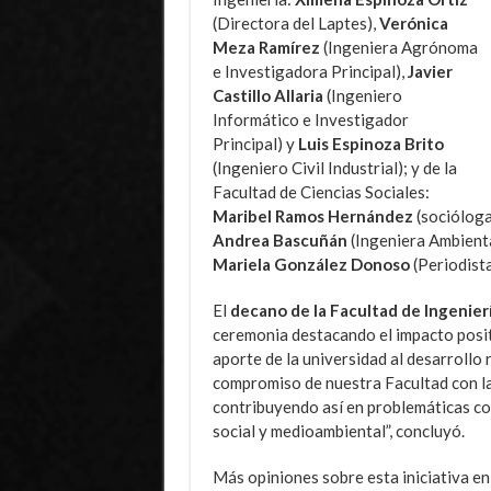
(Directora del Laptes),
Verónica
Meza Ramírez
(Ingeniera Agrónoma
e Investigadora Principal),
Javier
Castillo Allaria
(Ingeniero
Informático e Investigador
Principal) y
Luis Espinoza Brito
(Ingeniero Civil Industrial); y de la
Facultad de Ciencias Sociales:
Maribel Ramos Hernández
(socióloga
Andrea Bascuñán
(Ingeniera Ambienta
Mariela González Donoso
(Periodista
El
decano de la Facultad de Ingenierí
ceremonia destacando el impacto posit
aporte de la universidad al desarrollo 
compromiso de nuestra Facultad con la 
contribuyendo así en problemáticas con
social y medioambiental”, concluyó.
Más opiniones sobre esta iniciativa en 