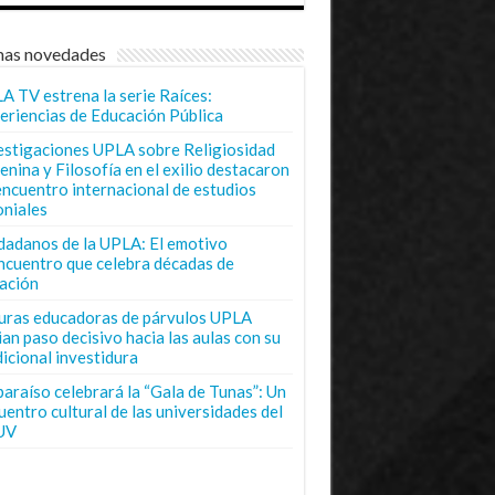
mas novedades
A TV estrena la serie Raíces:
eriencias de Educación Pública
estigaciones UPLA sobre Religiosidad
enina y Filosofía en el exilio destacaron
encuentro internacional de estudios
oniales
dadanos de la UPLA: El emotivo
ncuentro que celebra décadas de
ación
uras educadoras de párvulos UPLA
ian paso decisivo hacia las aulas con su
dicional investidura
paraíso celebrará la “Gala de Tunas”: Un
uentro cultural de las universidades del
UV