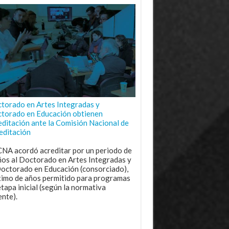
torado en Artes Integradas y
torado en Educación obtienen
editación ante la Comisión Nacional de
editación
CNA acordó acreditar por un periodo de
ños al Doctorado en Artes Integradas y
Doctorado en Educación (consorciado),
imo de años permitido para programas
etapa inicial (según la normativa
ente).