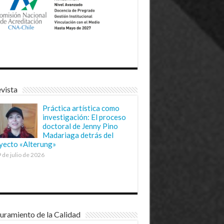
vista
Práctica artística como
investigación: El proceso
doctoral de Jenny Pino
Madariaga detrás del
yecto «Alterung»
 de julio de 2026
uramiento de la Calidad