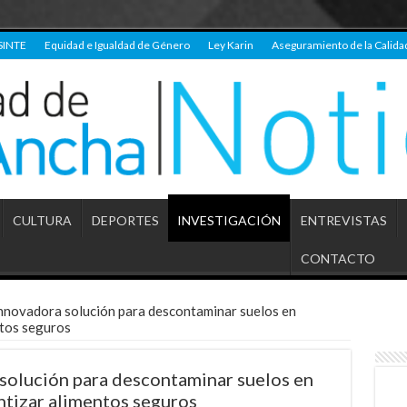
SINTE
Equidad e Igualdad de Género
Ley Karin
Aseguramiento de la Calida
CULTURA
DEPORTES
INVESTIGACIÓN
ENTREVISTAS
CONTACTO
nnovadora solución para descontaminar suelos en
ntos seguros
solución para descontaminar suelos en
tizar alimentos seguros