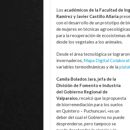
Los
académicos de la Facultad de In
Ramírez y Javier Castillo Allaria
prese
con el desarrollo de un prototipo de b
de mujeres en técnicas agroecológicas
para la recuperación de ecosistemas d
desde los vegetales a los animales.
Desde el área tecnológica se lograron
invernaderos,
Mapa Digital Colaborat
variables termodinámicas y de la
plat
Camila Bolados Jara, jefa de la
División de Fomento e Industria
del Gobierno Regional de
Valparaíso
, recalcó que la propuesta
de biorremediación para los suelos
en Quintero – Puchuncaví, «es un
deber del cual el Gobierno no puede
desprenderse, pero tampoco se
puede desatender la ciencia y la