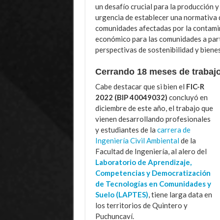
un desafío crucial para la producción y
urgencia de establecer una normativa d
comunidades afectadas por la contamin
económico para las comunidades a parti
perspectivas de sostenibilidad y bienes
Cerrando 18 meses de trabajo
Cabe destacar que si bien el
FIC-R
2022 (BIP 40049032)
concluyó en
diciembre de este año, el trabajo que
vienen desarrollando profesionales
y estudiantes de la
carrera de
Ingeniería Civil Ambiental
de la
Facultad de Ingeniería, al alero del
Laboratorio de Aprendizaje,
Competencias y Democratización
de Tecnologías en Comunidades y
Suelo (LAPTES)
, tiene larga data en
los territorios de Quintero y
Puchuncaví.