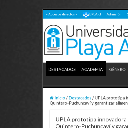
– Accesos directos –
UPLA.cl
Admisión
DESTACADOS
ACADEMIA
GÉNERO
Inicio
/
Destacados
/
UPLA prototipa i
Quintero-Puchuncaví y garantizar alime
UPLA prototipa innovadora 
Quintero-Puchuncaví y garan