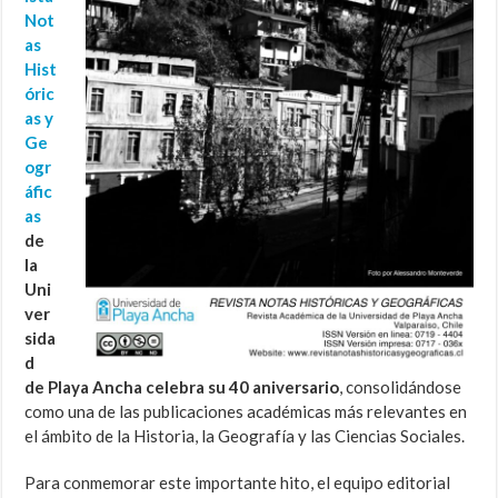
Not
as
Hist
óric
as y
Ge
ogr
áfic
as
de
la
Uni
ver
sida
d
de Playa Ancha celebra su 40 aniversario
, consolidándose
como una de las publicaciones académicas más relevantes en
el ámbito de la Historia, la Geografía y las Ciencias Sociales.
Para conmemorar este importante hito, el equipo editorial