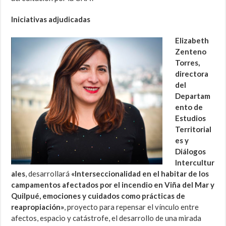
Iniciativas adjudicadas
Elizabeth
Zenteno
Torres,
directora
del
Departam
ento de
Estudios
Territorial
es y
Diálogos
Intercultur
ales
, desarrollará
«Interseccionalidad en el habitar de los
campamentos afectados por el incendio en Viña del Mar y
Quilpué, emociones y cuidados como prácticas de
reapropiación»
, proyecto para repensar el vínculo entre
afectos, espacio y catástrofe, el desarrollo de una mirada