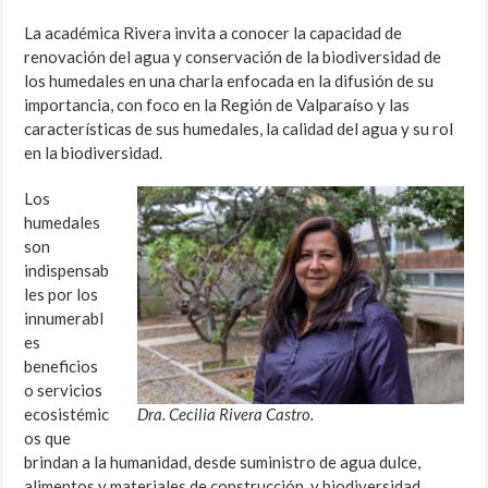
La académica Rivera invita a conocer la capacidad de
renovación del agua y conservación de la biodiversidad de
los humedales en una charla enfocada en la difusión de su
importancia, con foco en la Región de Valparaíso y las
características de sus humedales, la calidad del agua y su rol
en la biodiversidad.
Los
humedales
son
indispensab
les por los
innumerabl
es
beneficios
o servicios
ecosistémic
Dra. Cecilia Rivera Castro.
os que
brindan a la humanidad, desde suministro de agua dulce,
alimentos y materiales de construcción, y biodiversidad,