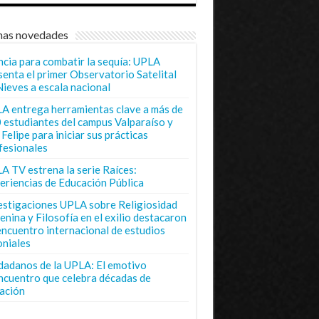
mas novedades
ncia para combatir la sequía: UPLA
senta el primer Observatorio Satelital
Nieves a escala nacional
A entrega herramientas clave a más de
 estudiantes del campus Valparaíso y
Felipe para iniciar sus prácticas
fesionales
A TV estrena la serie Raíces:
eriencias de Educación Pública
estigaciones UPLA sobre Religiosidad
enina y Filosofía en el exilio destacaron
encuentro internacional de estudios
oniales
dadanos de la UPLA: El emotivo
ncuentro que celebra décadas de
ación