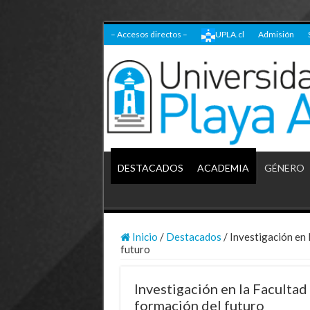
– Accesos directos –
UPLA.cl
Admisión
DESTACADOS
ACADEMIA
GÉNERO
Inicio
/
Destacados
/
Investigación en 
futuro
Investigación en la Faculta
formación del futuro