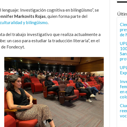
lenguaje: Investigación cognitiva en bilingüismo”, se
Últi
ennifer Markovits Rojas
, quien forma parte del
culturalidad y bilingüismo
.
Cie
pre
ta del trabajo investigativo que realiza actualmente a
de 
be: un caso para estudiar la traducción literaria”, en el
UPL
 de Fondecyt.
100
San 
pro
UPL
Exp
Inv
fem
en 
col
Ciu
ree
voc