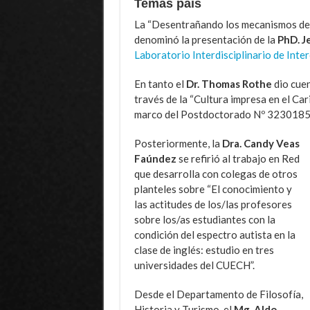
Temas país
La “Desentrañando los mecanismos del 
denominó la presentación de la
PhD. J
Laboratorio Interdisciplinario de Inter
En tanto el
Dr. Thomas Rothe
dio cuen
través de la “Cultura impresa en el Cari
marco del Postdoctorado Nº 3230185
Posteriormente, la
Dra. Candy Veas
Faúndez
se refirió al trabajo en Red
que desarrolla con colegas de otros
planteles sobre “El conocimiento y
las actitudes de los/las profesores
sobre los/as estudiantes con la
condición del espectro autista en la
clase de inglés: estudio en tres
universidades del CUECH”.
Desde el Departamento de Filosofía,
Historia y Turismo, el
Mg. Aldo