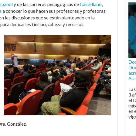
Español
y de las carreras pedagógicas de
Castellano
,
a
a conocer lo que hacen sus profesores y profesoras
son las discusiones que se están planteando en la
s para dedicarles tiempo, cabeza y recursos.
Doc
Doc
acr
Acr
La 
3 a
el 
máx
en 
vig
Dra. González.