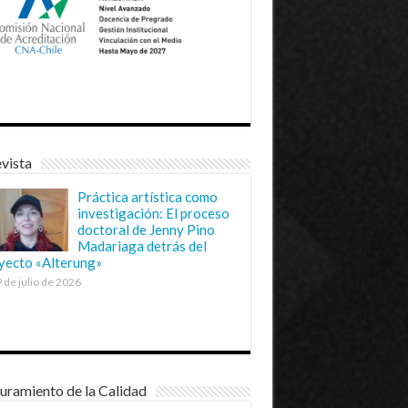
vista
Práctica artística como
investigación: El proceso
doctoral de Jenny Pino
Madariaga detrás del
yecto «Alterung»
 de julio de 2026
uramiento de la Calidad