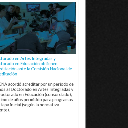
torado en Artes Integradas y
torado en Educación obtienen
editación ante la Comisión Nacional de
editación
CNA acordó acreditar por un periodo de
ños al Doctorado en Artes Integradas y
Doctorado en Educación (consorciado),
imo de años permitido para programas
etapa inicial (según la normativa
ente).