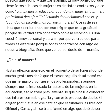
poético que escribí y que Carla animó. Es muy bonito porque
tiene fotos públicas de mujeres en distintos contextos y dice
cómo “
cambiamos la educación cuando una mujer es la primera
profesional de su familia
”, “
cuando denunciamos el acoso
” y
“
cuando nos encontramos con otras mujeres
”. Cosas de esa
línea que se relacionan con ese origen que es la gratitud
porque de verdad está conectado con esa emoción. Es una
cuestión muy personal y para mí, porque yo creo que para
todas es diferente porque todas conectamos con algo de
nuestra biografía, tiene que ver con el duelo de mi mamá».
-¿De qué manera?
«Esta reflexión apareció en el momento de su funeral donde
mucha gente nos decía que el mayor orgullo de mi mamá era
que mi hermano y yo fuésemos profesionales. Y aunque
siempre me ha interesado la historia de las mujeres en la
educación, eso lo traía previamente, lo que hice fue conectar
ese interés con mi biografía y con este proceso de duelo. El
origen
formal
fue en ese café en que estábamos las tres con
Ghimel y Carla, y ahí se transformó en algo que dejó de ser