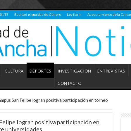
SINTE
Equidad e Igualdad de Género
Ley Karin
Aseguramiento de la Calida
CULTURA
DEPORTES
INVESTIGACIÓN
ENTREVISTAS
CONTACTO
ampus San Felipe logran positiva participación en torneo
elipe logran positiva participación en
re universidades