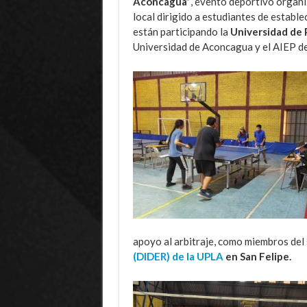
Aconcagua”
, evento deportivo organi
local dirigido a estudiantes de establ
están participando la
Universidad de 
Universidad de Aconcagua y el AIEP de
apoyo al arbitraje, como miembros del 
(DIDER) de la UPLA
en San Felipe.