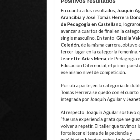
Positivos resultados
En cuanto a los resultados,
Joaquín Ag
Arancibia y José Tomás Herrera Dona
de Pedagogía en Castellano
, lograro
avanzar a cuartos de final en la catego
single masculino. En tanto,
Gisella Va
Celedón,
de la misma carrera, obtuvo e
tercer lugar en la categoría femenina, 
Jeanette Arias Mena
, de Pedagogía 
Educación Diferencial, el primer puest
ese mismo nivel de competición.
Por otra parte, en la categoría de dob
Tomás Herrera se quedó con el cuarto l
integrada por Joaquín Aguilar y Jeanet
Al respecto, Joaquín Aguilar sostuvo 
“fue una experiencia grata que me gus
volver a repetir. El taller que tuvimos 
fortalecer el tema de la paciencia y
habilidades blandas, sobre todo el tema