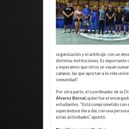
organización y el arbitraje, con un de
distintas instituciones. Es importante
y esperamos que otros se vayan sumando
campus, las que aportan a la vida unive
comunidad”.
Por otra parte, el coordinador de la D
Álvarez Bernal,
quien fue el encargado 
estudiantes. “Está comprometido con e
superándose día a día, con una persona
estas actividades”, apuntó.