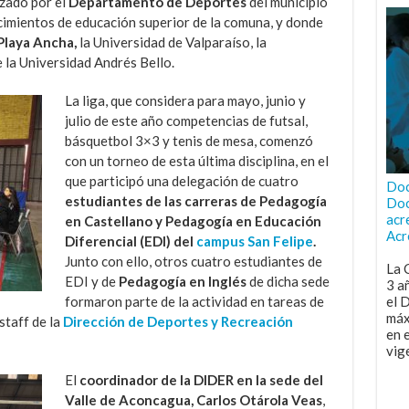
zado por el
Departamento de Deportes
del municipio
ecimientos de educación superior de la comuna, y donde
Playa Ancha,
la Universidad de Valparaíso, la
 la Universidad Andrés Bello.
La liga, que considera para mayo, junio y
julio de este año competencias de futsal,
básquetbol 3×3 y tenis de mesa, comenzó
con un torneo de esta última disciplina, en el
que participó una delegación de cuatro
Doc
estudiantes de las carreras de Pedagogía
Doc
acr
en Castellano y Pedagogía en Educación
Acr
Diferencial (EDI) del
campus San Felipe
.
Junto con ello, otros cuatro estudiantes de
La 
EDI y de
Pedagogía en Inglés
de dicha sede
3 a
el 
formaron parte de la actividad en tareas de
máx
staff de la
Dirección de Deportes y Recreación
en 
vig
El
coordinador de la DIDER en la sede del
Valle de Aconcagua, Carlos Otárola Veas
,