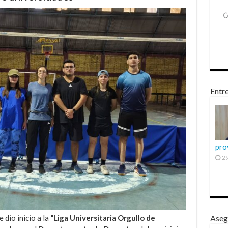
Entre
pro
29
 dio inicio a la
“Liga Universitaria Orgullo de
Aseg