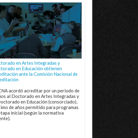
torado en Artes Integradas y
torado en Educación obtienen
editación ante la Comisión Nacional de
editación
CNA acordó acreditar por un periodo de
ños al Doctorado en Artes Integradas y
Doctorado en Educación (consorciado),
imo de años permitido para programas
etapa inicial (según la normativa
ente).