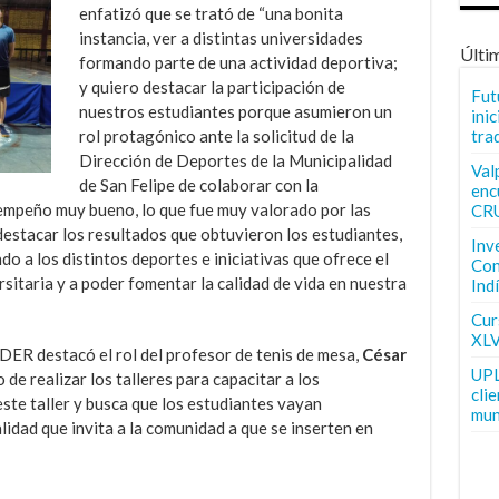
enfatizó que se trató de “una bonita
instancia, ver a distintas universidades
Últi
formando parte de una actividad deportiva;
y quiero destacar la participación de
Fut
nuestros estudiantes porque asumieron un
inic
tra
rol protagónico ante la solicitud de la
Dirección de Deportes de la Municipalidad
Val
de San Felipe de colaborar con la
enc
sempeño muy bueno, lo que fue muy valorado por las
CR
 destacar los resultados que obtuvieron los estudiantes,
Inv
 a los distintos deportes e iniciativas que ofrece el
Con
rsitaria y a poder fomentar la calidad de vida en nuestra
Ind
Curs
XLV
IDER destacó el rol del profesor de tenis de mesa,
César
UPL
de realizar los talleres para capacitar a los
cli
ste taller y busca que los estudiantes vayan
mun
lidad que invita a la comunidad a que se inserten en