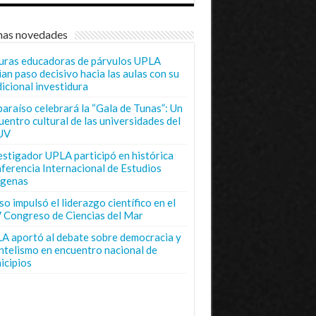
mas novedades
uras educadoras de párvulos UPLA
ian paso decisivo hacia las aulas con su
dicional investidura
paraíso celebrará la “Gala de Tunas”: Un
uentro cultural de las universidades del
UV
estigador UPLA participó en histórica
ferencia Internacional de Estudios
ígenas
o impulsó el liderazgo científico en el
 Congreso de Ciencias del Mar
A aportó al debate sobre democracia y
entelismo en encuentro nacional de
icipios