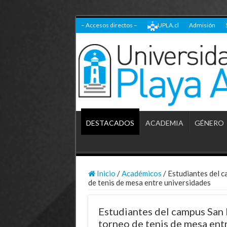
– Accesos directos –
UPLA.cl
Admisión
DESTACADOS
ACADEMIA
GÉNERO
Inicio
/
Académicos
/
Estudiantes del c
de tenis de mesa entre universidades
Estudiantes del campus San F
torneo de tenis de mesa ent