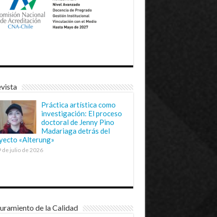
vista
Práctica artística como
investigación: El proceso
doctoral de Jenny Pino
Madariaga detrás del
yecto «Alterung»
 de julio de 2026
uramiento de la Calidad