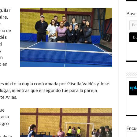
uilar
Busca
ire,
n
ría de
ldés
l
y
en
o en
les mixto la dupla conformada por Gisella Valdés y José
ugar, mientras que el segundo fue para la pareja
te Arias.
que
taría
logró
Encu
 de la