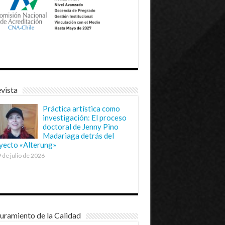
vista
Práctica artística como
investigación: El proceso
doctoral de Jenny Pino
Madariaga detrás del
yecto «Alterung»
 de julio de 2026
uramiento de la Calidad