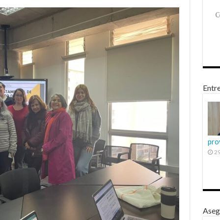
Entre
pro
29
Aseg