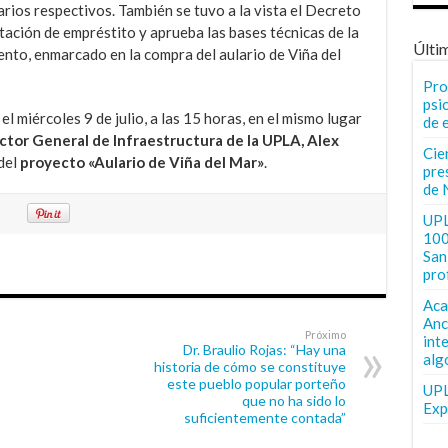
arios respectivos. También se tuvo a la vista el Decreto
ción de empréstito y aprueba las bases técnicas de la
Últi
iento, enmarcado en la compra del aulario de Viña del
Pro
psi
 miércoles 9 de julio, a las 15 horas, en el mismo lugar
de 
ctor General de Infraestructura de la UPLA, Alex
Cie
del
proyecto «Aulario de Viña del Mar»
.
pre
de 
UPL
100
San 
pro
Aca
Anc
Próximo
int
Dr. Braulio Rojas: “Hay una
alg
historia de cómo se constituye
este pueblo popular porteño
UPL
que no ha sido lo
Exp
suficientemente contada”