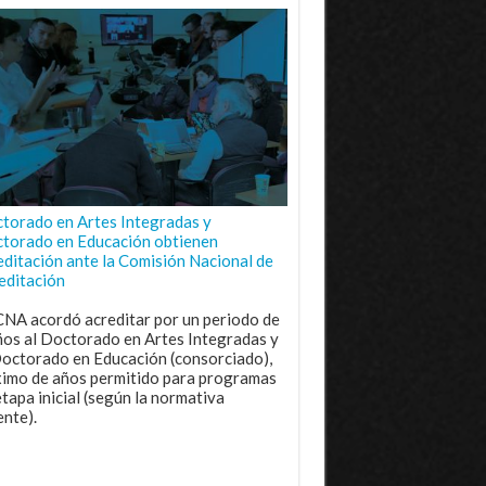
torado en Artes Integradas y
torado en Educación obtienen
editación ante la Comisión Nacional de
editación
CNA acordó acreditar por un periodo de
ños al Doctorado en Artes Integradas y
Doctorado en Educación (consorciado),
imo de años permitido para programas
etapa inicial (según la normativa
ente).