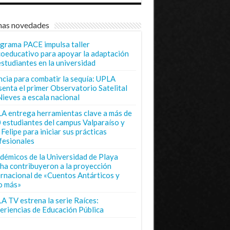
mas novedades
grama PACE impulsa taller
coeducativo para apoyar la adaptación
estudiantes en la universidad
ncia para combatir la sequía: UPLA
senta el primer Observatorio Satelital
Nieves a escala nacional
A entrega herramientas clave a más de
 estudiantes del campus Valparaíso y
Felipe para iniciar sus prácticas
fesionales
démicos de la Universidad de Playa
ha contribuyeron a la proyección
ernacional de «Cuentos Antárticos y
o más»
A TV estrena la serie Raíces:
eriencias de Educación Pública