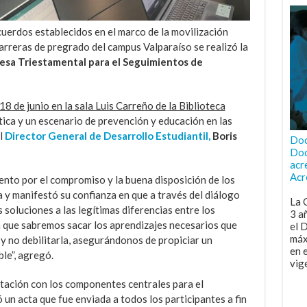
cuerdos establecidos en el marco de la movilización
carreras de pregrado del campus Valparaíso se realizó la
sa Triestamental para el Seguimientos de
18 de junio en la sala Luis Carreño de la Biblioteca
tica y un escenario de prevención y educación en las
l
Director General de Desarrollo Estudiantil,
Boris
Doc
Doc
acr
Acr
nto por el compromiso y la buena disposición de los
a y manifestó su confianza en que a través del diálogo
La 
 soluciones a las legítimas diferencias entre los
3 a
 que sabremos sacar los aprendizajes necesarios que
el 
máx
 y no debilitarla, asegurándonos de propiciar un
en 
ble”, agregó.
vig
ntación con los componentes centrales para el
un acta que fue enviada a todos los participantes a fin