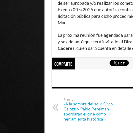
de ser aprobada y/o realizar los comet
Exento 005/2025 que autoriza contrata
licitación pública para dicho procedim
Mar.
La próxima reunión fue agendada para el
y se adelantó que será invitado el
Dire
Cáceres,
quien dará cuenta en detalle 
Comparte
Previo
«A la sombra del sol»: Silvio
Caiozzi y Pablo Perelman
abordarán el cine como
herramienta histórica