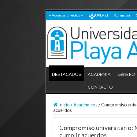
– Accesos directos –
UPLA.cl
Admisión
DESTACADOS
ACADEMIA
GÉNERO
CONTACTO
Inicio
/
Académicos
/
Compromiso univer
acuerdos
Compromiso universitario: M
cumplir acuerdos