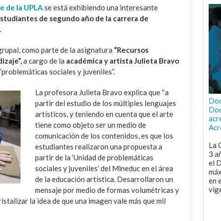
e de la UPLA
se está exhibiendo una interesante
studiantes de segundo año de la carrera de
.
grupal, como parte de la asignatura
“Recursos
izaje”,
a cargo de la
académica y artista Julieta Bravo
roblemáticas sociales y juveniles”.
La profesora Julieta Bravo explica que “a
Doc
partir del estudio de los múltiples lenguajes
Doc
artísticos, y teniendo en cuenta que el arte
acr
tiene como objeto ser un medio de
Acr
comunicación de los contenidos, es que los
La 
estudiantes realizaron una propuesta a
3 a
partir de la ‘Unidad de problemáticas
el 
sociales y juveniles’ del Mineduc en el área
máx
de la educación artística. Desarrollaron un
en 
vig
mensaje por medio de formas volumétricas y
istalizar la idea de que una imagen vale más que mil