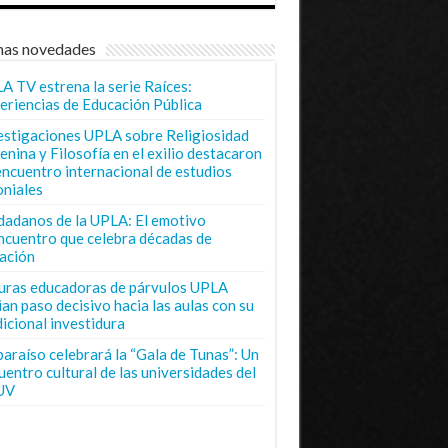
mas novedades
A TV estrena la serie Raíces:
eriencias de Educación Pública
estigaciones UPLA sobre Religiosidad
enina y Filosofía en el exilio destacaron
encuentro internacional de estudios
oniales
dadanos de la UPLA: El emotivo
ncuentro que celebra décadas de
ación
uras educadoras de párvulos UPLA
ian paso decisivo hacia las aulas con su
dicional investidura
paraíso celebrará la “Gala de Tunas”: Un
uentro cultural de las universidades del
UV