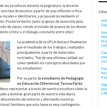
de las esculturas durante la asignatura, la docente
 una fase de bocetos a partir de una reflexión crítica
Últi
 locales e identitarios, y propusieron mediante el
UPL
ión. Posteriormente, junto al apoyo de musicoterapia,
Exp
odo de clases, viendo el estado de avance de los demás
nto crítico y el diálogo constante entre ellos”.
Inv
fem
en 
La académica de la UPLA destacó finalmente
col
que el resultado de los trabajos, realizados
principalmente a partir de materiales
Ciu
ree
reciclados, “fue de una altísima calidad, así
voc
como también los conceptos abordados por
los estudiantes”.
Fut
inic
tra
Por su parte,
la estudiante de Pedagogía
en Educación Diferencial, Teresa Pardo
Val
mos representar a través de nuestra escultura cómo la
enc
CR
gado a dominar gran parte de nuestra vida diaria,
desconexión del entorno y afectando nuestras
cional. Sentimos que este tema es muy contingente,