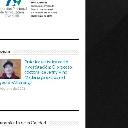
vista
Práctica artística como
investigación: El proceso
doctoral de Jenny Pino
Madariaga detrás del
yecto «Alterung»
 de julio de 2026
uramiento de la Calidad