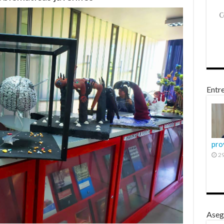
Entre
pro
29
Aseg