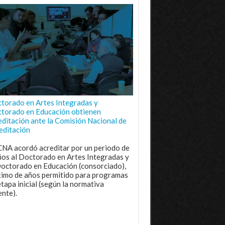
torado en Artes Integradas y
torado en Educación obtienen
editación ante la Comisión Nacional de
editación
CNA acordó acreditar por un periodo de
ños al Doctorado en Artes Integradas y
Doctorado en Educación (consorciado),
imo de años permitido para programas
etapa inicial (según la normativa
ente).