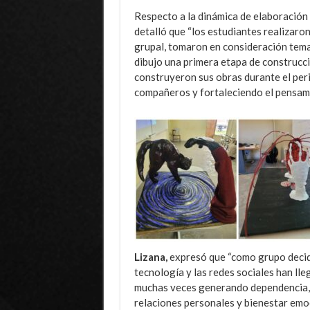
Respecto a la dinámica de elaboración 
detalló que “los estudiantes realizaron
grupal, tomaron en consideración temas
dibujo una primera etapa de construcc
construyeron sus obras durante el peri
compañeros y fortaleciendo el pensamie
Lizana,
expresó que “como grupo decidi
tecnología y las redes sociales han lle
muchas veces generando dependencia, 
relaciones personales y bienestar emo