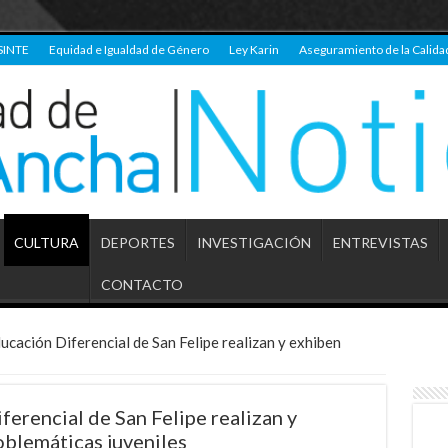
SINTE
Equidad e Igualdad de Género
Ley Karin
Aseguramiento de la Calida
CULTURA
DEPORTES
INVESTIGACIÓN
ENTREVISTAS
CONTACTO
ucación Diferencial de San Felipe realizan y exhiben
erencial de San Felipe realizan y
oblemáticas juveniles