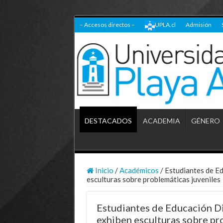
– Accesos directos –
UPLA.cl
Admisión
DESTACADOS
ACADEMIA
GÉNERO
Inicio
/
Académicos
/
Estudiantes de Ed
esculturas sobre problemáticas juveniles
Estudiantes de Educación Dif
exhiben esculturas sobre pr