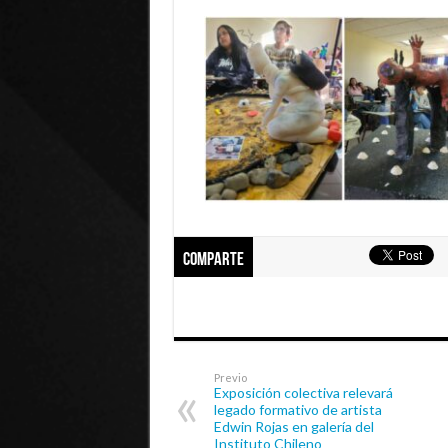
Comparte
Previo
Exposición colectiva relevará
legado formativo de artista
Edwin Rojas en galería del
Instituto Chileno