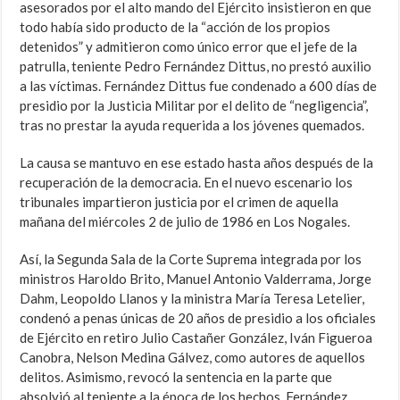
asesorados por el alto mando del Ejército insistieron en que
todo había sido producto de la “acción de los propios
detenidos” y admitieron como único error que el jefe de la
patrulla, teniente Pedro Fernández Dittus, no prestó auxilio
a las víctimas. Fernández Dittus fue condenado a 600 días de
presidio por la Justicia Militar por el delito de “negligencia”,
tras no prestar la ayuda requerida a los jóvenes quemados.
La causa se mantuvo en ese estado hasta años después de la
recuperación de la democracia. En el nuevo escenario los
tribunales impartieron justicia por el crimen de aquella
mañana del miércoles 2 de julio de 1986 en Los Nogales.
Así, la Segunda Sala de la Corte Suprema integrada por los
ministros Haroldo Brito, Manuel Antonio Valderrama, Jorge
Dahm, Leopoldo Llanos y la ministra María Teresa Letelier,
condenó a penas únicas de 20 años de presidio a los oficiales
de Ejército en retiro Julio Castañer González, Iván Figueroa
Canobra, Nelson Medina Gálvez, como autores de aquellos
delitos. Asimismo, revocó la sentencia en la parte que
absolvió al teniente a la época de los hechos, Fernández