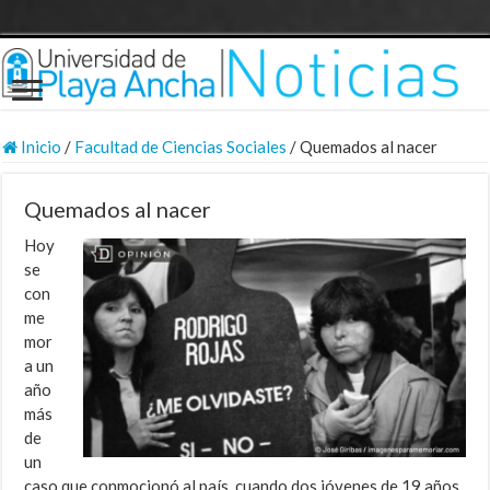
Inicio
/
Facultad de Ciencias Sociales
/
Quemados al nacer
Quemados al nacer
Hoy
se
con
me
mor
a un
año
más
de
un
caso que conmocionó al país, cuando dos jóvenes de 19 años,