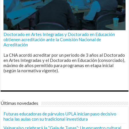
Doctorado en Artes Integradas y Doctorado en Educación
obtienen acreditación ante la Comisión Nacional de
Acreditación
La CNA acordó acreditar por un periodo de 3 años al Doctorado
en Artes Integradas y el Doctorado en Educación (consorciado),
máximo de años permitido para programas en etapa inicial
(según la normativa vigente).
Últimas novedades
Futuras educadoras de párvulos UPLA inician paso decisivo
hacia las aulas con su tradicional investidura
Valparaíso celebrará la “Gala de Tunas”: Un encuentro cultural