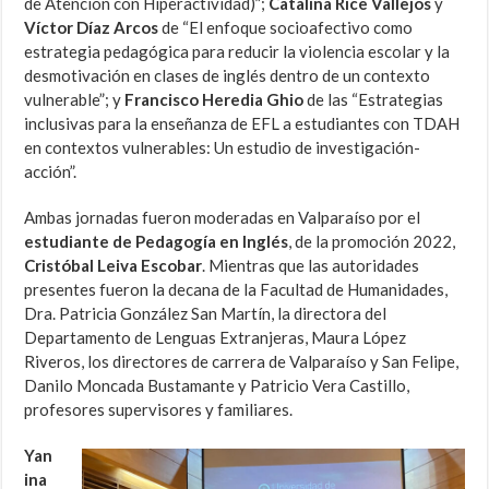
de Atención con Hiperactividad)”;
Catalina Rice Vallejos
y
Víctor Díaz Arcos
de “El enfoque socioafectivo como
estrategia pedagógica para reducir la violencia escolar y la
desmotivación en clases de inglés dentro de un contexto
vulnerable”; y
Francisco Heredia Ghio
de las “Estrategias
inclusivas para la enseñanza de EFL a estudiantes con TDAH
en contextos vulnerables: Un estudio de investigación-
acción”.
Ambas jornadas fueron moderadas en Valparaíso por el
estudiante de Pedagogía en Inglés
, de la promoción 2022,
Cristóbal Leiva Escobar
. Mientras que las autoridades
presentes fueron la decana de la Facultad de Humanidades,
Dra. Patricia González San Martín, la directora del
Departamento de Lenguas Extranjeras, Maura López
Riveros, los directores de carrera de Valparaíso y San Felipe,
Danilo Moncada Bustamante y Patricio Vera Castillo,
profesores supervisores y familiares.
Yan
ina