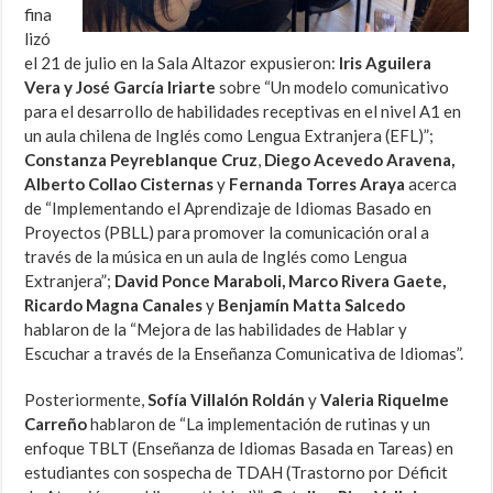
fina
lizó
el 21 de julio en la Sala Altazor expusieron:
Iris Aguilera
Vera y José García Iriarte
sobre “Un modelo comunicativo
para el desarrollo de habilidades receptivas en el nivel A1 en
un aula chilena de Inglés como Lengua Extranjera (EFL)”;
Constanza Peyreblanque Cruz
,
Diego Acevedo Aravena,
Alberto Collao Cisternas
y
Fernanda Torres Araya
acerca
de “Implementando el Aprendizaje de Idiomas Basado en
Proyectos (PBLL) para promover la comunicación oral a
través de la música en un aula de Inglés como Lengua
Extranjera”;
David Ponce Maraboli, Marco Rivera Gaete,
Ricardo Magna Canales
y
Benjamín Matta Salcedo
hablaron de la “Mejora de las habilidades de Hablar y
Escuchar a través de la Enseñanza Comunicativa de Idiomas”.
Posteriormente,
Sofía Villalón Roldán
y
Valeria Riquelme
Carreño
hablaron de “La implementación de rutinas y un
enfoque TBLT (Enseñanza de Idiomas Basada en Tareas) en
estudiantes con sospecha de TDAH (Trastorno por Déficit