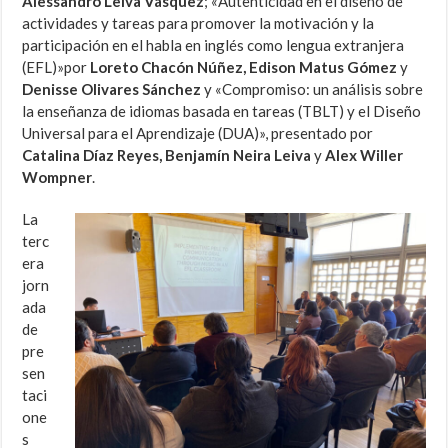
Alessandro Leiva Vásquez
; «Autenticidad en el diseño de
actividades y tareas para promover la motivación y la
participación en el habla en inglés como lengua extranjera
(EFL)»por
Loreto Chacón Núñez, Edison Matus Gómez
y
Denisse Olivares Sánchez
y «Compromiso: un análisis sobre
la enseñanza de idiomas basada en tareas (TBLT) y el Diseño
Universal para el Aprendizaje (DUA)», presentado por
Catalina Díaz Reyes, Benjamín Neira Leiva
y
Alex Willer
Wompner
.
La
terc
era
jorn
ada
de
pre
sen
taci
one
s