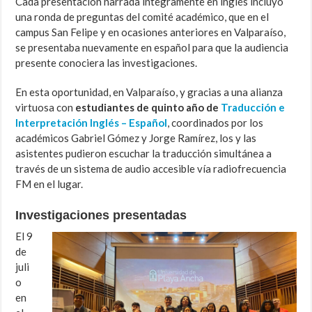
Cada presentación narrada íntegramente en inglés incluyó
una ronda de preguntas del comité académico, que en el
campus San Felipe y en ocasiones anteriores en Valparaíso,
se presentaba nuevamente en español para que la audiencia
presente conociera las investigaciones.
En esta oportunidad, en Valparaíso, y gracias a una alianza
virtuosa con
estudiantes de quinto año de
Traducción e
Interpretación Inglés – Español
, coordinados por los
académicos Gabriel Gómez y Jorge Ramírez, los y las
asistentes pudieron escuchar la traducción simultánea a
través de un sistema de audio accesible vía radiofrecuencia
FM en el lugar.
Investigaciones presentadas
El 9
de
juli
o
en