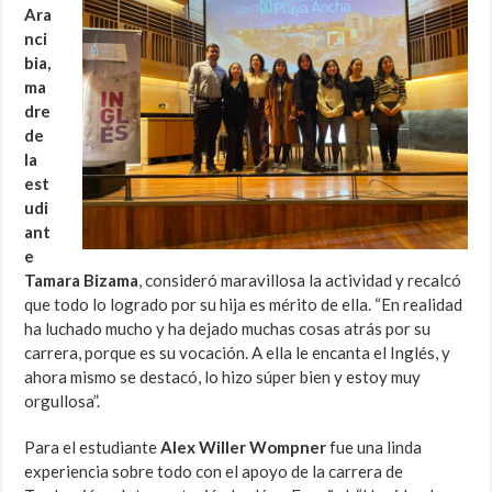
Ara
nci
bia,
ma
dre
de
la
est
udi
ant
e
Tamara Bizama
, consideró maravillosa la actividad y recalcó
que todo lo logrado por su hija es mérito de ella. “En realidad
ha luchado mucho y ha dejado muchas cosas atrás por su
carrera, porque es su vocación. A ella le encanta el Inglés, y
ahora mismo se destacó, lo hizo súper bien y estoy muy
orgullosa”.
Para el estudiante
Alex Willer Wompner
fue una linda
experiencia sobre todo con el apoyo de la carrera de