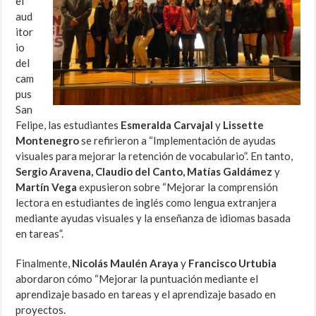
el
aud
itor
io
del
cam
pus
San
Felipe, las estudiantes
Esmeralda Carvajal
y
Lissette
Montenegro
se refirieron a “Implementación de ayudas
visuales para mejorar la retención de vocabulario”. En tanto,
Sergio Aravena, Claudio del Canto, Matías Galdámez
y
Martín Vega
expusieron sobre “Mejorar la comprensión
lectora en estudiantes de inglés como lengua extranjera
mediante ayudas visuales y la enseñanza de idiomas basada
en tareas”.
Finalmente,
Nicolás Maulén Araya
y
Francisco Urtubia
abordaron cómo “Mejorar la puntuación mediante el
aprendizaje basado en tareas y el aprendizaje basado en
proyectos.