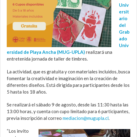
Univ
ersit
ario
del
Grab
ado
Univ
ersidad de Playa Ancha (MUG-UPLA)
realizará una
entretenida jornada de taller de timbres.
La actividad, que es gratuita y con materiales incluidos, busca
fomentar la creatividad e imaginación en la creación de
diferentes diseños. Está dirigida para participantes desde los
5 hasta los 18 años.
Se realizará el sábado 9 de agosto, desde las 11:30 hasta las
13:00 horas, y cuenta con cupo limitado para 6 participantes,
previa inscripción al correo
mediacion@mugupla.cl
.
“Los invito