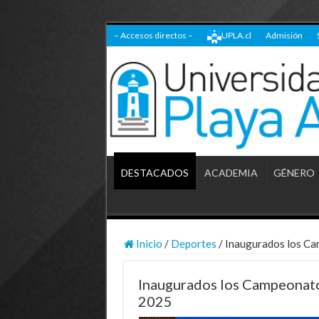
– Accesos directos –
UPLA.cl
Admisión
DESTACADOS
ACADEMIA
GÉNERO
Inicio
/
Deportes
/
Inaugurados los Ca
Inaugurados los Campeonato
2025