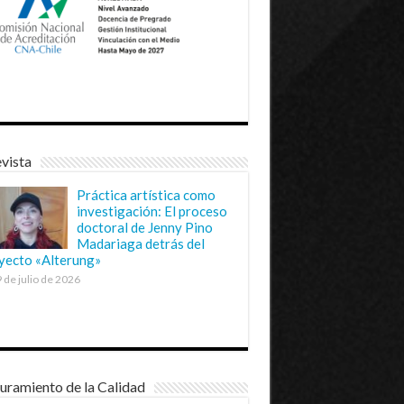
vista
Práctica artística como
investigación: El proceso
doctoral de Jenny Pino
Madariaga detrás del
yecto «Alterung»
 de julio de 2026
uramiento de la Calidad