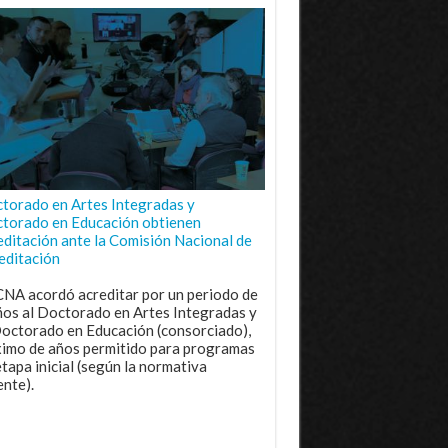
torado en Artes Integradas y
torado en Educación obtienen
editación ante la Comisión Nacional de
editación
CNA acordó acreditar por un periodo de
ños al Doctorado en Artes Integradas y
Doctorado en Educación (consorciado),
imo de años permitido para programas
etapa inicial (según la normativa
ente).