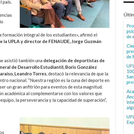
l país.
Últi
encias
lo
Pro
psi
 formación integral de los estudiantes», afirmó el
de 
de la UPLA y director de FENAUDE, Jorge Guzmán
Cie
pre
de 
ue asistió también una
delegación de deportistas de
UPL
neral de Desarrollo Estudiantil, Boris González
100
araíso, Leandro Torres
, destacó la relevancia de que la
San 
tro nacional. “Nuestra región es la cuna del deporte en
pro
er un gran anfitrión para eventos de esta magnitud.
Aca
ión académica al complementarse con los valores que
Anc
equipo, la perseverancia y la capacidad de superación”,
int
alg
UPL
Exp
ros