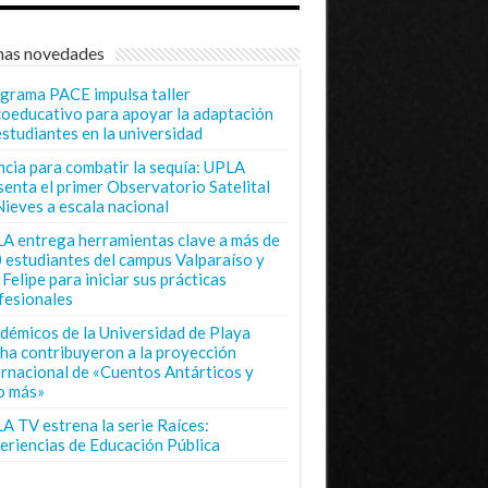
mas novedades
grama PACE impulsa taller
coeducativo para apoyar la adaptación
estudiantes en la universidad
ncia para combatir la sequía: UPLA
senta el primer Observatorio Satelital
Nieves a escala nacional
A entrega herramientas clave a más de
 estudiantes del campus Valparaíso y
Felipe para iniciar sus prácticas
fesionales
démicos de la Universidad de Playa
ha contribuyeron a la proyección
ernacional de «Cuentos Antárticos y
o más»
A TV estrena la serie Raíces:
eriencias de Educación Pública