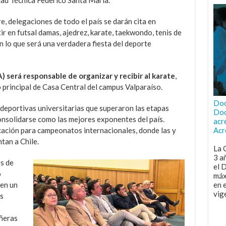
e, delegaciones de todo el país se darán cita en
ir en futsal damas, ajedrez, karate, taekwondo, tenis de
 lo que será una verdadera fiesta del deporte
 será responsable de organizar y recibir al karate
,
 principal de Casa Central del campus Valparaíso.
Doc
s deportivas universitarias que superaron las etapas
Doc
onsolidarse como las mejores exponentes del país.
acr
icación para campeonatos internacionales, donde las y
Acr
tan a Chile.
La 
3 a
es de
el 
o
máx
en un
en 
vig
s
ñeras