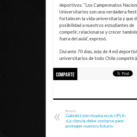
deportivos. “Los Campeonatos Nacion
Universitarios son una verdadera fies
fortalecen la vida universitaria y que d
posibilidad a nuestros estudiantes de
competir, relacionarse y crecer tambié
fuera del aula”, expresó.
Durante 70 días, más de 4 mil deportis
universitarios de todo Chile competirá
Comparte
Previo
Gabriel León inspira en la UPLA:
«La ciencia debe contarse para
proteger nuestro futuro»