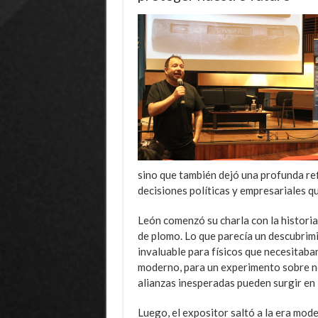
sino que también dejó una profunda refl
decisiones políticas y empresariales q
León comenzó su charla con la histori
de plomo. Lo que parecía un descubrim
invaluable para físicos que necesitaban
moderno, para un experimento sobre neu
alianzas inesperadas pueden surgir en 
Luego, el expositor saltó a la era mode