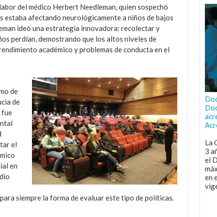
 labor del médico Herbert Needleman, quien sospechó
es estaba afectando neurológicamente a niños de bajos
leman ideó una estrategia innovadora: recolectar y
iños perdían, demostrando que los altos niveles de
rendimiento académico y problemas de conducta en el
omo de
Doc
ncia de
Doc
 fue
acr
ntal
Acr
d
La 
tar el
3 a
ómico
el 
ial en
máx
udio
en 
vig
ara siempre la forma de evaluar este tipo de políticas.