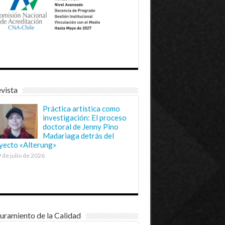
vista
Práctica artística como
investigación: El proceso
doctoral de Jenny Pino
Madariaga detrás del
yecto «Alterung»
 de julio de 2026
uramiento de la Calidad