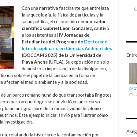
Con una narrativa fascinante que entrelaza
la arqueología, la física de partículas y la
salud pública, el reconocido
comunicador
científico Gabriel León Gonzalez,
cautivó
a los asistentes al
IV Jornadas de
Estudiantes del Programa de
Doctorado
Interdisciplinario en Ciencias Ambientales
Entre
(DOCCAM 2025) de la Universidad de
Playa Ancha (UPLA)
. Su exposición no solo
demostró la importancia de la divulgación,
exión sobre el papel de la ciencia en la toma de
ue afectan el medio ambiente y a la sociedad.
pro
a de un barco romano hundido que transportaba lingotes
29
iento para arqueólogos se convirtió en un recurso
 plomo antiguo, libre de la radiactividad del plomo
trinos. Este ejemplo inicial sirvió para ilustrar cómo
la investigación.
Aseg
rna, relatando la historia de la contaminación por