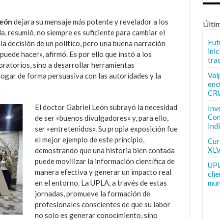
León
dejara su mensaje más potente y revelador a los
Últi
ola, resumió, no siempre es suficiente para cambiar el
Fut
la decisión de un político, pero una buena narración
inic
 puede hacer», afirmó. Es por ello que instó a los
tra
oratorios, sino a desarrollar herramientas
Val
ogar de forma persuasiva con las autoridades y la
enc
CR
El doctor Gabriel León subrayó la necesidad
Inv
Con
de ser «buenos divulgadores» y, para ello,
Ind
ser «entretenidos». Su propia exposición fue
el mejor ejemplo de este principio,
Curs
XLV
demostrando que una historia bien contada
puede movilizar la información científica de
UPL
manera efectiva y generar un impacto real
cli
en el entorno. La UPLA, a través de estas
mun
jornadas, promueve la formación de
profesionales conscientes de que su labor
no solo es generar conocimiento, sino