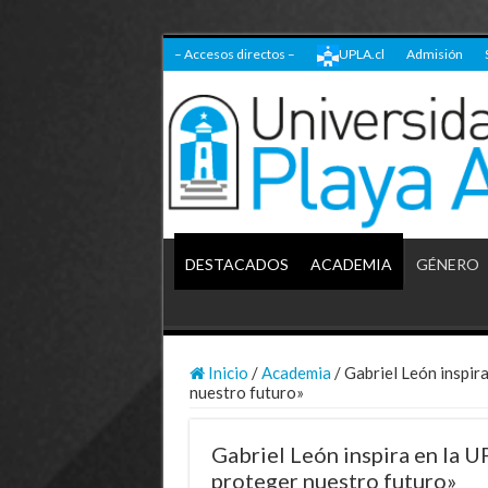
– Accesos directos –
UPLA.cl
Admisión
DESTACADOS
ACADEMIA
GÉNERO
Inicio
/
Academia
/
Gabriel León inspir
nuestro futuro»
Gabriel León inspira en la U
proteger nuestro futuro»