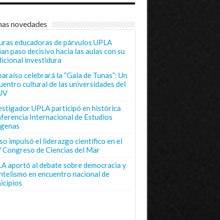
mas novedades
uras educadoras de párvulos UPLA
ian paso decisivo hacia las aulas con su
dicional investidura
paraíso celebrará la “Gala de Tunas”: Un
uentro cultural de las universidades del
UV
estigador UPLA participó en histórica
ferencia Internacional de Estudios
ígenas
o impulsó el liderazgo científico en el
 Congreso de Ciencias del Mar
A aportó al debate sobre democracia y
entelismo en encuentro nacional de
icipios