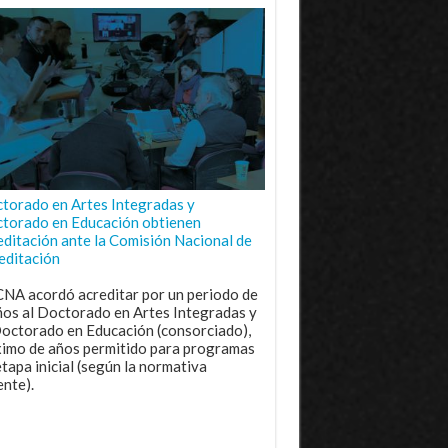
torado en Artes Integradas y
torado en Educación obtienen
editación ante la Comisión Nacional de
editación
CNA acordó acreditar por un periodo de
ños al Doctorado en Artes Integradas y
Doctorado en Educación (consorciado),
imo de años permitido para programas
etapa inicial (según la normativa
ente).