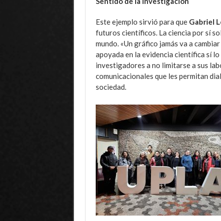
Sentido de la investigación
Este ejemplo sirvió para que
Gabriel 
futuros científicos. La ciencia por sí s
mundo. «Un gráfico jamás va a cambiar 
apoyada en la evidencia científica sí lo
investigadores a no limitarse a sus lab
comunicacionales que les permitan dial
sociedad.