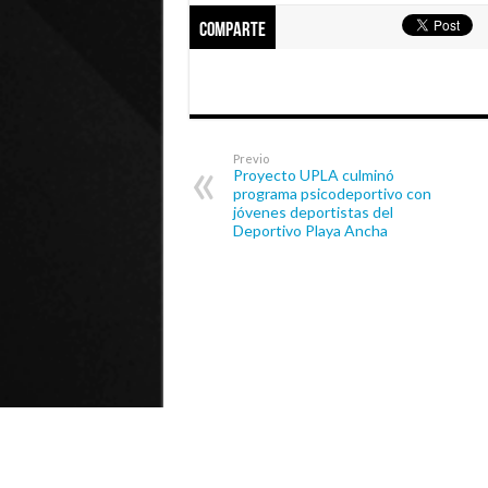
Comparte
Previo
Proyecto UPLA culminó
programa psicodeportivo con
jóvenes deportistas del
Deportivo Playa Ancha
© Universidad de Playa Ancha