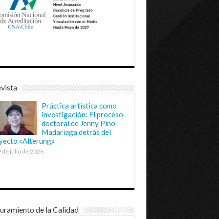
vista
Práctica artística como
investigación: El proceso
doctoral de Jenny Pino
Madariaga detrás del
yecto «Alterung»
 de julio de 2026
uramiento de la Calidad