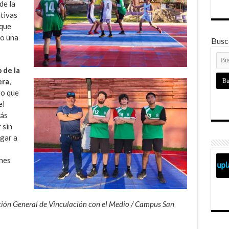
de la
ativas
 que
mo una
Busca
 de la
era
,
ro que
el
más
 sin
gar a
enes
cción General de Vinculación con el Medio / Campus San