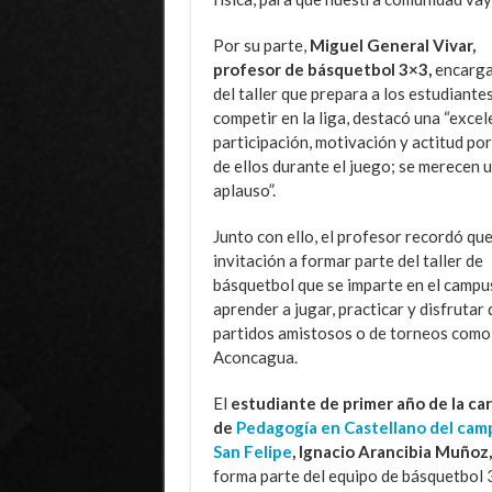
Por su parte,
Miguel General Vivar,
profesor de básquetbol 3×3,
encarg
del taller que prepara a los estudiante
competir en la liga, destacó una “excel
participación, motivación y actitud por
de ellos durante el juego; se merecen 
aplauso”.
Junto con ello, el profesor recordó que
invitación a formar parte del taller de
básquetbol que se imparte en el campus
aprender a jugar, practicar y disfrutar d
partidos amistosos o de torneos como e
Aconcagua.
El
estudiante de primer año de la ca
de
Pedagogía en Castellano del cam
San Felipe
, Ignacio Arancibia Muñoz,
forma parte del equipo de básquetbol 