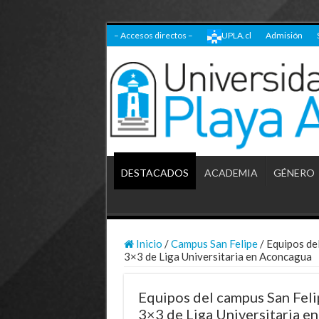
– Accesos directos –
UPLA.cl
Admisión
DESTACADOS
ACADEMIA
GÉNERO
Inicio
/
Campus San Felipe
/
Equipos del
3×3 de Liga Universitaria en Aconcagua
Equipos del campus San Feli
3×3 de Liga Universitaria e