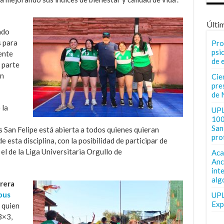
Últi
ado
s para
Pro
psi
ente
de 
 parte
un
Cie
pre
de 
 la
UPL
100
San 
 San Felipe está abierta a todos quienes quieran
pro
e esta disciplina, con la posibilidad de participar de
l de la Liga Universitaria Orgullo de
Aca
Anc
int
alg
rrera
pus
UPL
Exp
quien
3×3,