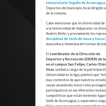
Universitaria Orgullo de Aconcagua
,
Deportes del municipio local dirigido 
de la comuna.
Cabe mencionar que la Universidad de 
a la Universidad de Valparaíso, la Uni
Andrés Bello, y previamente los repre
disciplinas de tenis de mesa y futs
al
masculina y femenina del torneo de bá
El
coordinador de la Dirección de
Deportes y Recreación (DIDER) de l
en el campus San Felipe, Carlos Otár
Veas
, unidad a cargo de la participació
Universidad en la liga, planteó que “e
muy contentos de que nuestros estudi
vayan asumiendo estos roles protagón
participativos en las diferentes instan
competitivas que están teniendo lugar 
Valle de Aconcagua, y esperamos segui
física, para que nuestra comunidad vaya