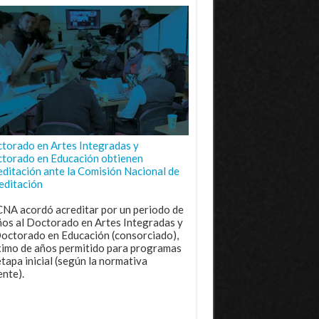
torado en Artes Integradas y
torado en Educación obtienen
editación ante la Comisión Nacional de
editación
CNA acordó acreditar por un periodo de
ños al Doctorado en Artes Integradas y
Doctorado en Educación (consorciado),
imo de años permitido para programas
etapa inicial (según la normativa
ente).