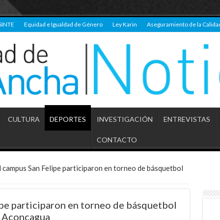
SINTE
Equidad e Igualdad de Género
Ley Karin
Aseguramiento de la Calida
CULTURA
DEPORTES
INVESTIGACIÓN
ENTREVISTAS
CONTACTO
 campus San Felipe participaron en torneo de básquetbol
pe participaron en torneo de básquetbol
n Aconcagua