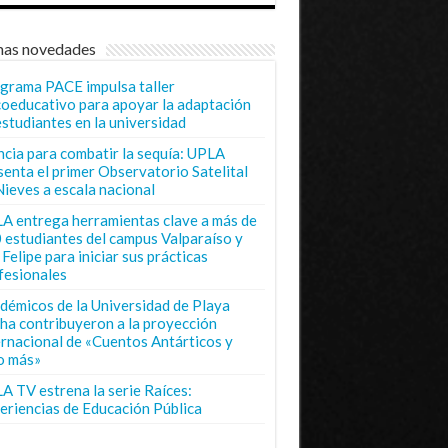
mas novedades
grama PACE impulsa taller
coeducativo para apoyar la adaptación
estudiantes en la universidad
ncia para combatir la sequía: UPLA
senta el primer Observatorio Satelital
Nieves a escala nacional
A entrega herramientas clave a más de
 estudiantes del campus Valparaíso y
Felipe para iniciar sus prácticas
fesionales
démicos de la Universidad de Playa
ha contribuyeron a la proyección
ernacional de «Cuentos Antárticos y
o más»
A TV estrena la serie Raíces:
eriencias de Educación Pública