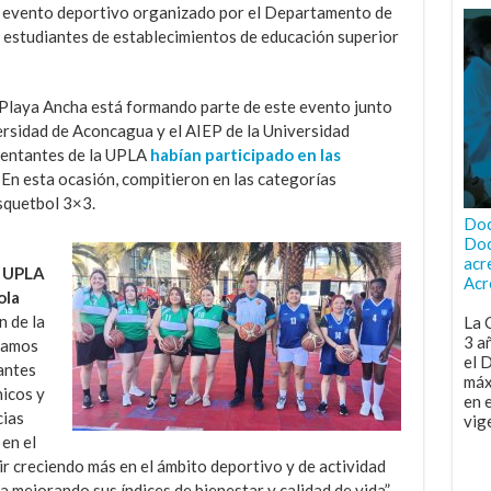
evento deportivo organizado por el Departamento de
a estudiantes de establecimientos de educación superior
Playa Ancha está formando parte de este evento junto
versidad de Aconcagua y el AIEP de la Universidad
sentantes de la UPLA
habían participado
en las
. En esta ocasión, compitieron en las categorías
squetbol 3×3.
Doc
Doc
acr
a UPLA
Acr
ola
n de la
La 
3 a
stamos
el 
antes
máx
icos y
en 
cias
vig
en el
r creciendo más en el ámbito deportivo y de actividad
 mejorando sus índices de bienestar y calidad de vida”.