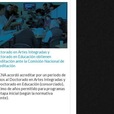
torado en Artes Integradas y
torado en Educación obtienen
editación ante la Comisión Nacional de
editación
CNA acordó acreditar por un periodo de
ños al Doctorado en Artes Integradas y
Doctorado en Educación (consorciado),
imo de años permitido para programas
etapa inicial (según la normativa
ente).