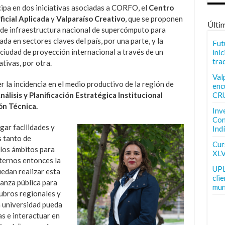
cipa en dos iniciativas asociadas a CORFO, el
Centro
ficial Aplicada
y
Valparaíso Creativo
, que se proponen
Últi
n de infraestructura nacional de supercómputo para
cada en sectores claves del país, por una parte, y la
Fut
ciudad de proyección internacional a través de un
inic
tra
tivas, por otra.
Val
cer la incidencia en el medio productivo de la región de
enc
CR
álisis y Planificación Estratégica Institucional
ón Técnica.
Inv
Con
ar facilidades y
Ind
 tanto de
Curs
 los ámbitos para
XLV
xternos entonces la
UPL
edan realizar esta
cli
ianza pública para
mun
rubros regionales y
a universidad pueda
s e interactuar en