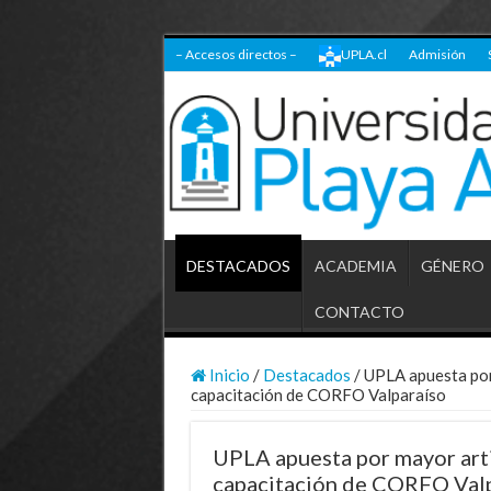
– Accesos directos –
UPLA.cl
Admisión
DESTACADOS
ACADEMIA
GÉNERO
CONTACTO
Inicio
/
Destacados
/
UPLA apuesta por
capacitación de CORFO Valparaíso
UPLA apuesta por mayor art
capacitación de CORFO Val