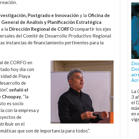
reación.
nvestigación, Postgrado e Innovación
y la
Oficina de
General de Análisis y Planificación Estratégica
 a la
Dirección Regional de CORFO
compartir los ejes
versales del Comité de Desarrollo Productivo Regional
tas instancias de financiamiento pertinentes para la
nal de CORFO en
Doc
Doc
tado hoy día con
acr
rsidad de Playa
Acr
desarrollo de
ión”,
señaló el
La 
ne Choupay
, “la
3 a
el 
to es socio
máx
cia con la empresa y
en 
oyectos de
vig
ribuir en el
temáticas que son de importancia para todos”.