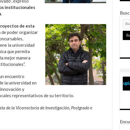
ivado”, expresó
os institucionales
Busca
a
.
 proyectos de esta
n de poder organizar
oncursables,
ene la universidad
ica que permita
 la mejor manera
titucionales”.
 un encuentro
de la universidad en
 innovación y
ales representativos de su territorio.
ta de la Vicerrectoría de Investigación, Postgrado e
Encu