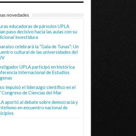
mas novedades
uras educadoras de párvulos UPLA
ian paso decisivo hacia las aulas con su
dicional investidura
paraíso celebrará la “Gala de Tunas”: Un
uentro cultural de las universidades del
UV
estigador UPLA participó en histórica
ferencia Internacional de Estudios
ígenas
o impulsó el liderazgo científico en el
 Congreso de Ciencias del Mar
A aportó al debate sobre democracia y
entelismo en encuentro nacional de
icipios