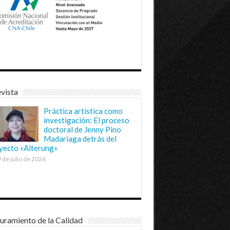
vista
Práctica artística como
investigación: El proceso
doctoral de Jenny Pino
Madariaga detrás del
yecto «Alterung»
 de julio de 2026
uramiento de la Calidad