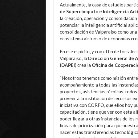
Actualmente, la casa de estudios parti
de Supercómputo e Inteligencia Arti
la creación, operación y consolidació
potenciar la inteligencia artificial apli
consolidación de Valparaíso como una 
ecosistema virtuoso de economías crea
En ese espíritu, y con el fin de fortale
Valparaíso, la
Dirección General de An
(DAPEI
) crea la
Oficina de Cooperaci
“Nosotros tenemos como misión entreg
acompañamiento a todas las instancias
proyectos, asistencias técnicas, todos
proveer a la institución de recursos e
iniciativa con CORFO, que ellos hoy pu
capacitación, tiene que ver con esta al
poder llegar a otras instancias de los 
líneas de priorización para que nuestr
hacer estas transferencias tecnológica