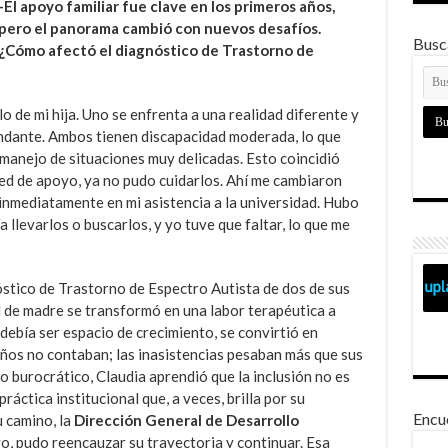
-El apoyo familiar fue clave en los primeros años,
pero el panorama cambió con nuevos desafíos.
Busca
¿Cómo afectó el diagnóstico de Trastorno de
lo de mi hija. Uno se enfrenta a una realidad diferente y
ndante. Ambos tienen discapacidad moderada, lo que
manejo de situaciones muy delicadas. Esto coincidió
red de apoyo, ya no pudo cuidarlos. Ahí me cambiaron
 inmediatamente en mi asistencia a la universidad. Hubo
a llevarlos o buscarlos, y yo tuve que faltar, lo que me
óstico de Trastorno de Espectro Autista de dos de sus
ol de madre se transformó en una labor terapéutica a
debía ser espacio de crecimiento, se convirtió en
niños no contaban; las inasistencias pesaban más que sus
o burocrático, Claudia aprendió que la inclusión no es
áctica institucional que, a veces, brilla por su
Encu
u camino, la
Dirección General de Desarrollo
o, pudo reencauzar su trayectoria y continuar. Esa