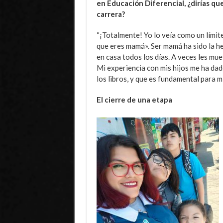
en Educación Diferencial, ¿dirías qu
carrera?
“¡Totalmente! Yo lo veía como un límit
que eres mamá». Ser mamá ha sido la h
en casa todos los días. A veces les mue
Mi experiencia con mis hijos me ha dad
los libros, y que es fundamental para mi
El cierre de una etapa