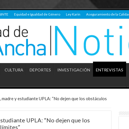
SINTE
Equidad e Igualdad de Género
Ley Karin
Aseguramiento de la Calida
CULTURA
DEPORTES
INVESTIGACIÓN
ENTREVISTAS
, madre y estudiante UPLA: “No dejen que los obstáculos
estudiante UPLA: “No dejen que los
límites”