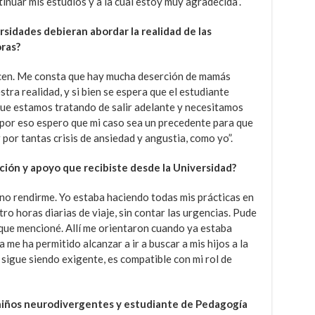
inuar mis estudios y a la cual estoy muy agradecida”.
sidades debieran abordar la realidad de las
ras?
ilicen. Me consta que hay mucha deserción de mamás
stra realidad, y si bien se espera que el estudiante
que estamos tratando de salir adelante y necesitamos
por eso espero que mi caso sea un precedente para que
por tantas crisis de ansiedad y angustia, como yo”.
ación y apoyo que recibiste desde la Universidad?
 no rendirme. Yo estaba haciendo todas mis prácticas en
tro horas diarias de viaje, sin contar las urgencias. Pude
n que mencioné. Allí me orientaron cuando ya estaba
 me ha permitido alcanzar a ir a buscar a mis hijos a la
 sigue siendo exigente, es compatible con mi rol de
niños neurodivergentes y estudiante de Pedagogía