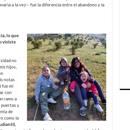
onaria a la vez— fue la diferencia entre el abandono y la
a, lo que
 viviste
rsidad no
is hijos,
en
is notas
) fue mi
ar con
un ramo a
n puertas y
enta de
yo como la
diantil,