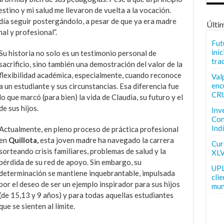
estino y mi salud me llevaron de vuelta a la vocación.
día seguir postergándolo, a pesar de que ya era madre
Últi
al y profesional”.
Fut
inic
Su historia no solo es un testimonio personal de
tra
sacrificio, sino también una demostración del valor de la
flexibilidad académica, especialmente, cuando reconoce
Val
enc
a un estudiante y sus circunstancias. Esa diferencia fue
CR
lo que marcó (para bien) la vida de Claudia, su futuro y el
de sus hijos.
Inv
Con
Ind
Actualmente, en pleno proceso de práctica profesional
en
Quillota,
esta joven madre ha navegado la carrera
Curs
sorteando crisis familiares, problemas de salud y la
XLV
pérdida de su red de apoyo. Sin embargo, su
UPL
determinación se mantiene inquebrantable, impulsada
cli
por el deseo de ser un ejemplo inspirador para sus hijos
mun
(de 15,13 y 9 años) y para todas aquellas estudiantes
que se sienten al límite.