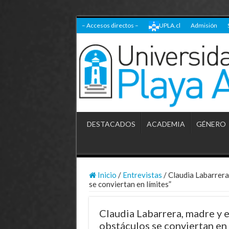
– Accesos directos –
UPLA.cl
Admisión
DESTACADOS
ACADEMIA
GÉNERO
Inicio
/
Entrevistas
/
Claudia Labarrera
se conviertan en límites”
Claudia Labarrera, madre y 
obstáculos se conviertan en 