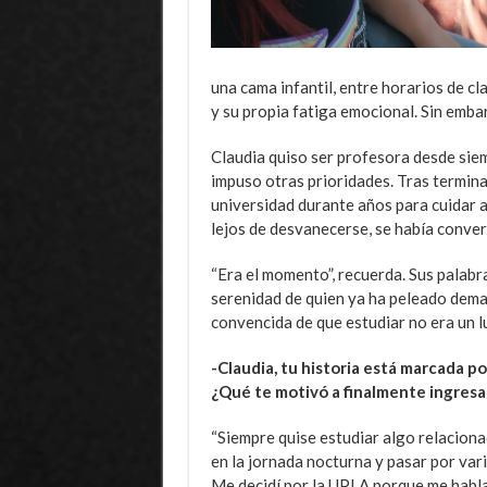
una cama infantil, entre horarios de cl
y su propia fatiga emocional. Sin emba
Claudia quiso ser profesora desde sie
impuso otras prioridades. Tras termin
universidad durante años para cuidar a 
lejos de desvanecerse, se había conver
“Era el momento”, recuerda. Sus palabr
serenidad de quien ya ha peleado dema
convencida de que estudiar no era un l
-Claudia, tu historia está marcada po
¿Qué te motivó a finalmente ingresa
“Siempre quise estudiar algo relacion
en la jornada nocturna y pasar por var
Me decidí por la UPLA porque me habla