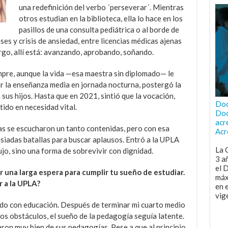
una redefinición del verbo ´perseverar´. Mientras
otros estudian en la biblioteca, ella lo hace en los
pasillos de una consulta pediátrica o al borde de
ases y crisis de ansiedad, entre licencias médicas ajenas
rgo, allí está: avanzando, aprobando, soñando.
mpre, aunque la vida —esa maestra sin diplomado— le
ar la enseñanza media en jornada nocturna, postergó la
sus hijos. Hasta que en 2021, sintió que la vocación,
Doc
tido en necesidad vital.
Doc
acr
as se escucharon un tanto contenidas, pero con esa
Acr
siadas batallas para buscar aplausos. Entró a la UPLA
La 
ujo, sino una forma de sobrevivir con dignidad.
3 a
el 
r una larga espera para cumplir tu sueño de estudiar.
máx
r a la UPLA?
en 
vig
ado con educación. Después de terminar mi cuarto medio
ios obstáculos, el sueño de la pedagogía seguía latente.
ron muy bien de sus pedagogías. Pese a que al principio