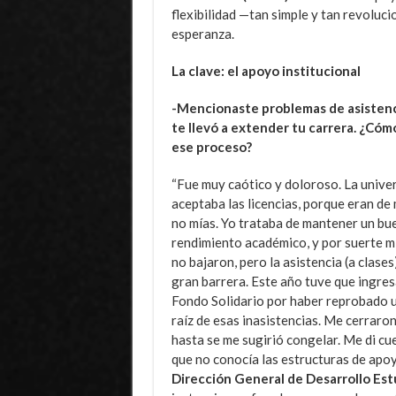
flexibilidad —tan simple y tan revoluci
esperanza.
La clave: el apoyo institucional
-Mencionaste problemas de asistenci
te llevó a extender tu carrera. ¿Cómo
ese proceso?
“Fue muy caótico y doloroso. La unive
aceptaba las licencias, porque eran de m
no mías. Yo trataba de mantener un bu
rendimiento académico, y por suerte m
no bajaron, pero la asistencia (a clases
gran barrera. Este año tuve que ingres
Fondo Solidario por haber reprobado 
raíz de esas inasistencias. Me cerraro
hasta se me sugirió congelar. Me di cu
que no conocía las estructuras de apo
Dirección General de Desarrollo Estu