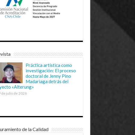
vista
Práctica artística como
investigación: El proceso
doctoral de Jenny Pino
Madariaga detrás del
yecto «Alterung»
 de julio de 2026
uramiento de la Calidad