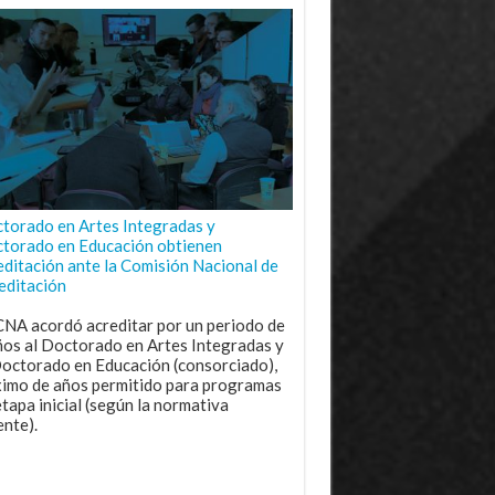
torado en Artes Integradas y
torado en Educación obtienen
editación ante la Comisión Nacional de
editación
CNA acordó acreditar por un periodo de
ños al Doctorado en Artes Integradas y
Doctorado en Educación (consorciado),
imo de años permitido para programas
etapa inicial (según la normativa
ente).