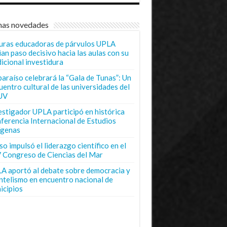
mas novedades
uras educadoras de párvulos UPLA
ian paso decisivo hacia las aulas con su
dicional investidura
paraíso celebrará la “Gala de Tunas”: Un
uentro cultural de las universidades del
UV
estigador UPLA participó en histórica
ferencia Internacional de Estudios
ígenas
o impulsó el liderazgo científico en el
 Congreso de Ciencias del Mar
A aportó al debate sobre democracia y
entelismo en encuentro nacional de
icipios