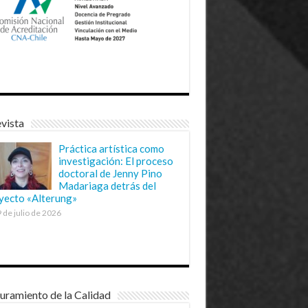
vista
Práctica artística como
investigación: El proceso
doctoral de Jenny Pino
Madariaga detrás del
yecto «Alterung»
 de julio de 2026
uramiento de la Calidad