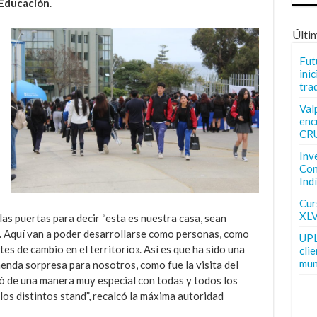
 Educación
.
Últi
Fut
inic
tra
Val
enc
CR
Inv
Con
Ind
Curs
XLV
s puertas para decir “esta es nuestra casa, sean
. Aquí van a poder desarrollarse como personas, como
UPL
s de cambio en el territorio». Así es que ha sido una
cli
mun
nda sorpresa para nosotros, como fue la visita del
ó de una manera muy especial con todas y todos los
los distintos stand”, recalcó la máxima autoridad