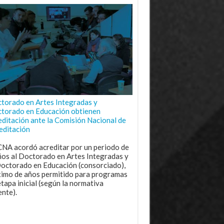
torado en Artes Integradas y
torado en Educación obtienen
editación ante la Comisión Nacional de
editación
CNA acordó acreditar por un periodo de
ños al Doctorado en Artes Integradas y
Doctorado en Educación (consorciado),
imo de años permitido para programas
etapa inicial (según la normativa
ente).