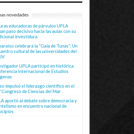
mas novedades
uras educadoras de párvulos UPLA
ian paso decisivo hacia las aulas con su
dicional investidura
paraíso celebrará la “Gala de Tunas”: Un
uentro cultural de las universidades del
UV
estigador UPLA participó en histórica
ferencia Internacional de Estudios
ígenas
o impulsó el liderazgo científico en el
 Congreso de Ciencias del Mar
A aportó al debate sobre democracia y
entelismo en encuentro nacional de
icipios