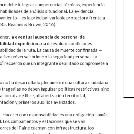
ibre
debe integrar competencias técnicas, experiencia
abilidades de análisis situacional. La evidencia
pamiento— es la principal variable protectora frente a
1985; Beames & Brown, 2016).
dner,
la eventual ausencia de personal de
bilidad expedicionaria
de evaluar condiciones
abilidad de la ruta. La causa de muerte confirmada —
ativo universal: primero la seguridad personal. La
o” recuerda que un integrante debilitado compromete a
pero no ha desarrollado plenamente una cultura ciudadana
s tragedias no deben impulsar políticas restrictivas, sino
ión al aire libre, alfabetización territorial,
ntación y primeros auxilios avanzados.
io. Hacerlo con responsabilidad es una obligación. Jamás
l. Los campamentos y estaciones que se van
Torres del Paine cuentan con infraestructura, los