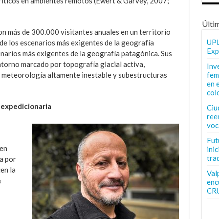
ríticos en ambientes remotos (Ewert & Garvey, 2007;
Últi
on más de 300.000 visitantes anuales en un territorio
UPL
de los escenarios más exigentes de la geografía
Exp
enarios más exigentes de la geografía patagónica. Sus
ntorno marcado por topografía glacial activa,
Inv
s, meteorología altamente inestable y subestructuras
fem
en 
col
 expedicionaria
Ciu
ree
voc
Fut
den
inic
tra
a por
en la
Val
&
enc
CR