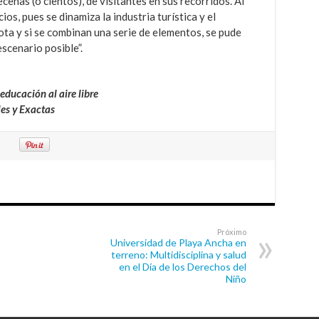
enas (o cientos), de visitantes en sus recorridos. Al
os, pues se dinamiza la industria turística y el
ota y si se combinan una serie de elementos, se pude
scenario posible”.
educación al aire libre
es y Exactas
Próximo
Universidad de Playa Ancha en
terreno: Multidisciplina y salud
en el Día de los Derechos del
Niño