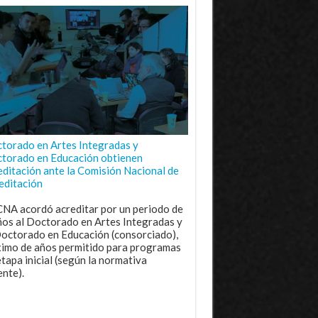
torado en Artes Integradas y
torado en Educación obtienen
editación ante la Comisión Nacional de
editación
CNA acordó acreditar por un periodo de
ños al Doctorado en Artes Integradas y
Doctorado en Educación (consorciado),
imo de años permitido para programas
etapa inicial (según la normativa
ente).