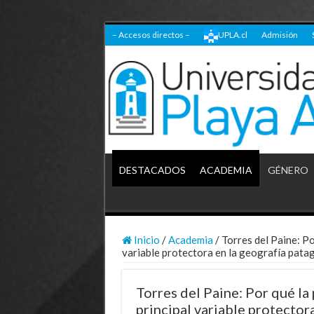
– Accesos directos –
UPLA.cl
Admisión
DESTACADOS
ACADEMIA
GÉNERO
Inicio
/
Academia
/
Torres del Paine: Por
variable protectora en la geografía pata
Torres del Paine: Por qué la p
principal variable protector