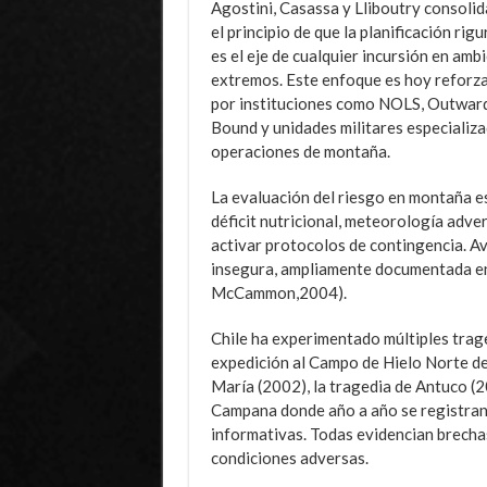
Agostini, Casassa y Lliboutry consoli
el principio de que la planificación rig
es el eje de cualquier incursión en amb
extremos. Este enfoque es hoy reforz
por instituciones como NOLS, Outwar
Bound y unidades militares especializ
operaciones de montaña.
La evaluación del riesgo en montaña es
déficit nutricional, meteorología adve
activar protocolos de contingencia. A
insegura, ampliamente documentada en
McCammon,2004).
Chile ha experimentado múltiples trag
expedición al Campo de Hielo Norte de
María (2002), la tragedia de Antuco (2
Campana donde año a año se registran 
informativas. Todas evidencian brechas
condiciones adversas.