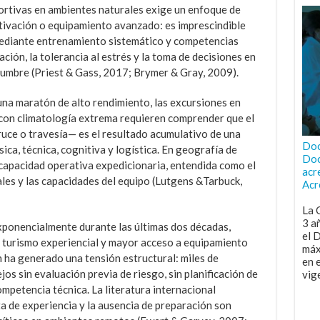
portivas en ambientes naturales exige un enfoque de
tivación o equipamiento avanzado: es imprescindible
mediante entrenamiento sistemático y competencias
ción, la tolerancia al estrés y la toma de decisiones en
dumbre (Priest & Gass, 2017; Brymer & Gray, 2009).
 una maratón de alto rendimiento, las excursiones en
con climatología extrema requieren comprender que el
ruce o travesía— es el resultado acumulativo de una
Doc
ca, técnica, cognitiva y logística. En geografía de
Doc
a capacidad operativa expedicionaria, entendida como el
acr
les y las capacidades del equipo (Lutgens &Tarbuck,
Acr
La 
3 a
 exponencialmente durante las últimas dos décadas,
el 
, turismo experiencial y mayor acceso a equipamiento
máx
n ha generado una tensión estructural: miles de
en 
os sin evaluación previa de riesgo, sin planificación de
vig
competencia técnica. La literatura internacional
ta de experiencia y la ausencia de preparación son