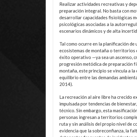
Realizar actividades recreativas y de
preparación integral. No basta con mo
desarrollar capacidades fisiológicas 
psicológicas asociadas a la autorregula
escenarios dinámicos y de alta incerti
Tal como ocurre en la planificación de
ecosistemas de montaña o territorios 
éxito operativo —ya sea un ascenso, c
progresión metódica de preparación físi
montaña, este principio se vincula a l
equilibrio entre las demandas ambienta
2014).
La recreación al aire libre ha crecido
impulsada por tendencias de bienestar
técnico. Sin embargo, esta masificació
personas ingresan a territorios complej
ruta y sin análisis del propio nivel de 
evidencia que la sobreconfianza, la fal