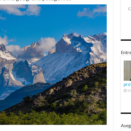
Entre
pro
29
Aseg