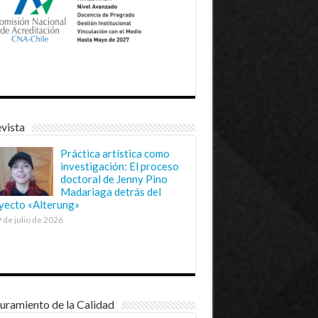
vista
Práctica artística como
investigación: El proceso
doctoral de Jenny Pino
Madariaga detrás del
yecto «Alterung»
 de julio de 2026
uramiento de la Calidad