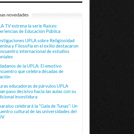
mas novedades
A TV estrena la serie Raíces:
eriencias de Educación Pública
estigaciones UPLA sobre Religiosidad
enina y Filosofía en el exilio destacaron
encuentro internacional de estudios
oniales
dadanos de la UPLA: El emotivo
ncuentro que celebra décadas de
ación
uras educadoras de párvulos UPLA
ian paso decisivo hacia las aulas con su
dicional investidura
paraíso celebrará la “Gala de Tunas”: Un
uentro cultural de las universidades del
UV