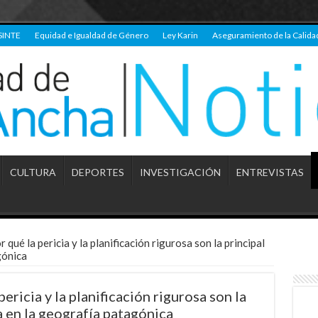
SINTE
Equidad e Igualdad de Género
Ley Karin
Aseguramiento de la Calida
CULTURA
DEPORTES
INVESTIGACIÓN
ENTREVISTAS
 qué la pericia y la planificación rigurosa son la principal
gónica
ericia y la planificación rigurosa son la
a en la geografía patagónica