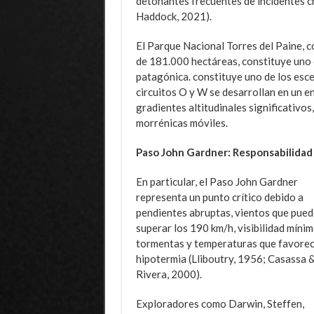
detonantes frecuentes de incidentes c
Haddock, 2021).
El Parque Nacional Torres del Paine, c
de 181.000 hectáreas, constituye uno 
patagónica. constituye uno de los esc
circuitos O y W se desarrollan en un e
gradientes altitudinales significativo
morrénicas móviles.
Paso John Gardner: Responsabilidad
En particular, el Paso John Gardner
representa un punto crítico debido a
pendientes abruptas, vientos que pue
superar los 190 km/h, visibilidad mínim
tormentas y temperaturas que favorec
hipotermia (Lliboutry, 1956; Casassa 
Rivera, 2000).
Exploradores como Darwin, Steffen,