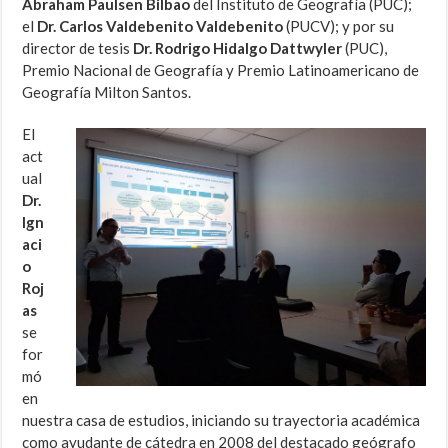
Abraham Paulsen Bilbao
del Instituto de Geografía (PUC);
el
Dr. Carlos Valdebenito Valdebenito
(PUCV); y por su
director de tesis
Dr. Rodrigo Hidalgo Dattwyler
(PUC),
Premio Nacional de Geografía y Premio Latinoamericano de
Geografía Milton Santos.
El
act
ual
Dr.
Ign
aci
o
Roj
as
se
for
mó
en
nuestra casa de estudios, iniciando su trayectoria académica
como ayudante de cátedra en 2008 del destacado geógrafo