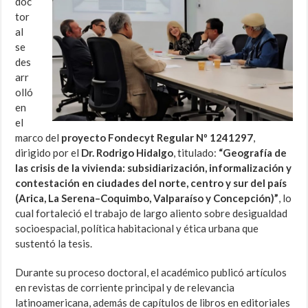
doc
tor
al
se
des
arr
olló
en
el
marco del
proyecto Fondecyt Regular Nº 1241297
,
dirigido por el
Dr. Rodrigo Hidalgo
, titulado:
“Geografía de
las crisis de la vivienda: subsidiarización, informalización y
contestación en ciudades del norte, centro y sur del país
(Arica, La Serena–Coquimbo, Valparaíso y Concepción)”
, lo
cual fortaleció el trabajo de largo aliento sobre desigualdad
socioespacial, política habitacional y ética urbana que
sustentó la tesis.
Durante su proceso doctoral, el académico publicó artículos
en revistas de corriente principal y de relevancia
latinoamericana, además de capítulos de libros en editoriales