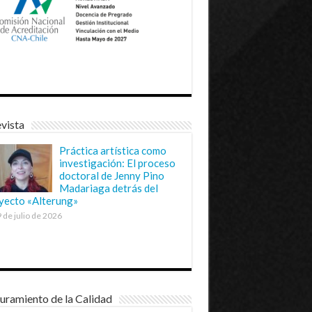
vista
Práctica artística como
investigación: El proceso
doctoral de Jenny Pino
Madariaga detrás del
yecto «Alterung»
 de julio de 2026
uramiento de la Calidad