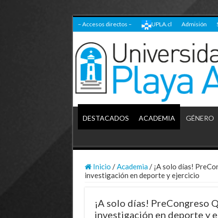
– Accesos directos –
UPLA.cl
Admisión
DESTACADOS
ACADEMIA
GÉNERO
Inicio
/
Academia
/
¡A solo días! PreC
investigación en deporte y ejercicio
¡A solo días! PreCongreso 
investigación en deporte y e