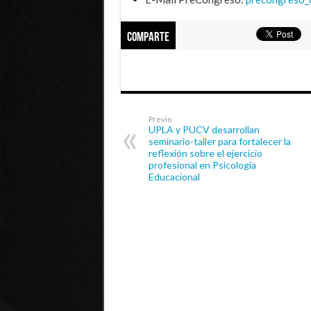
Comparte
Previo
UPLA y PUCV desarrollan
seminario-taller para fortalecer la
reflexión sobre el ejercicio
profesional en Psicología
Educacional