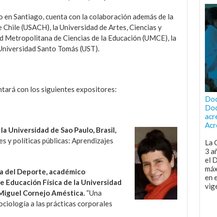
o en Santiago, cuenta con la colaboración además de la
 Chile (USACH), la Universidad de Artes, Ciencias y
 Metropolitana de Ciencias de la Educación (UMCE), la
Universidad Santo Tomás (UST).
ará con los siguientes expositores:
Doc
Doc
acr
Acr
la Universidad de Sao Paulo, Brasil,
s y políticas públicas: Aprendizajes
La 
3 a
el 
máx
ía del Deporte, académico
en 
 Educación Física de la Universidad
vig
Miguel Cornejo Améstica.
“Una
ociología a las prácticas corporales