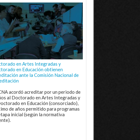
torado en Artes Integradas y
torado en Educación obtienen
editación ante la Comisión Nacional de
editación
CNA acordó acreditar por un periodo de
ños al Doctorado en Artes Integradas y
Doctorado en Educación (consorciado),
imo de años permitido para programas
etapa inicial (según la normativa
ente).