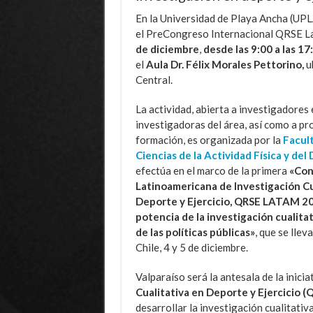
En la Universidad de Playa Ancha (UPL
el PreCongreso Internacional QRSE L
de diciembre
,
desde las 9:00 a las 17
el
Aula Dr. Félix Morales Pettorino,
u
Central.
La actividad, abierta a investigadores 
investigadoras del área, así como a pr
formación, es organizada por la
Facul
Ciencias de la Actividad Física y del
efectúa en el marco de la primera
«Con
Latinoamericana de Investigación Cu
Deporte y Ejercicio, QRSE LATAM 20
potencia de la investigación cualitati
de las políticas públicas»
, que se llev
Chile, 4 y 5 de diciembre.
Valparaíso será la antesala de la inicia
Cualitativa en Deporte y Ejercicio (
desarrollar la investigación cualitativa 