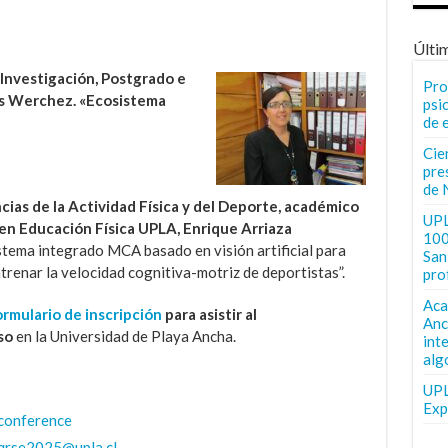
Últi
 Investigación, Postgrado e
Pro
es Werchez. «Ecosistema
psi
de 
Cie
pre
de 
ncias de la Actividad Física y del Deporte, académico
UPL
en Educación Física UPLA, Enrique Arriaza
100
stema integrado MCA basado en visión artificial para
San 
trenar la velocidad cognitiva-motriz de deportistas”.
pro
Aca
ormulario de inscripción
para asistir al
Anc
so
en la Universidad de Playa Ancha.
int
alg
UPL
Exp
conference
qrse2025@upla.cl