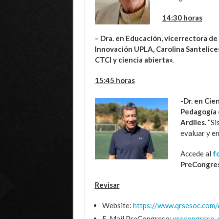
14:30 horas
– Dra. en Educación, vicerrectora de
Innovación UPLA, Carolina Santelic
CTCI y ciencia abierta».
15:45 horas
-Dr. en Cie
Pedagogía 
Ardiles.
“Si
evaluar y en
Accede al
f
PreCongre
Revisar
Website:
https://www.qrsesoc.com/
E-Mail PreCongreso:
precongreso_