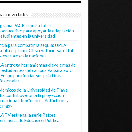
mas novedades
grama PACE impulsa taller
coeducativo para apoyar la adaptación
estudiantes en la universidad
ncia para combatir la sequía: UPLA
senta el primer Observatorio Satelital
Nieves a escala nacional
A entrega herramientas clave a más de
 estudiantes del campus Valparaíso y
Felipe para iniciar sus prácticas
fesionales
démicos de la Universidad de Playa
ha contribuyeron a la proyección
ernacional de «Cuentos Antárticos y
o más»
A TV estrena la serie Raíces:
eriencias de Educación Pública