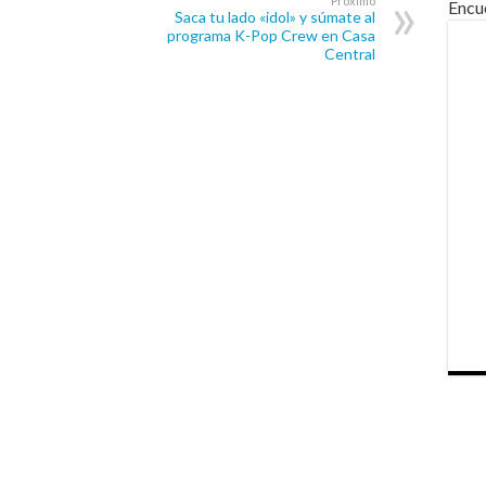
Próximo
Encu
Saca tu lado «idol» y súmate al
programa K-Pop Crew en Casa
Central