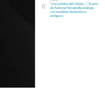
Previo
“Los Latidos del Olvido…”: El arte
de fusionar fotografía análoga
con muebles domésticos
antiguos
© Universidad de Playa Ancha