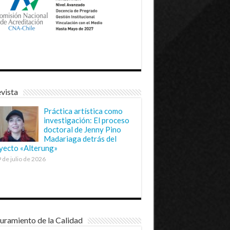
vista
Práctica artística como
investigación: El proceso
doctoral de Jenny Pino
Madariaga detrás del
yecto «Alterung»
 de julio de 2026
uramiento de la Calidad