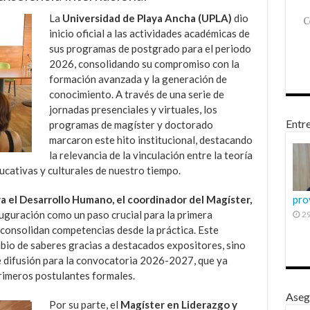
La
Universidad de Playa Ancha (UPLA)
dio
inicio oficial a las actividades académicas de
sus programas de postgrado para el periodo
2026, consolidando su compromiso con la
formación avanzada y la generación de
conocimiento. A través de una serie de
jornadas presenciales y virtuales, los
Entre
programas de magíster y doctorado
marcaron este hito institucional, destacando
la relevancia de la vinculación entre la teoría
ucativas y culturales de nuestro tiempo.
ra el Desarrollo Humano, el coordinador del Magíster,
pro
inauguración como un paso crucial para la primera
29
 consolidan competencias desde la práctica. Este
bio de saberes gracias a destacados expositores, sino
 difusión para la convocatoria 2026-2027, que ya
primeros postulantes formales.
Aseg
Por su parte, el
Magíster en Liderazgo y