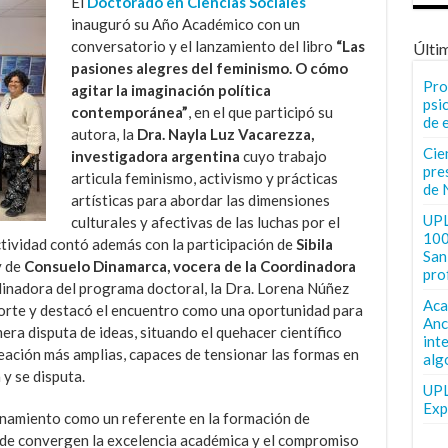
El
Doctorado en Ciencias Sociales
inauguró su Año Académico con un
conversatorio y el lanzamiento del libro
“Las
Últi
pasiones alegres del feminismo. O cómo
Pro
agitar la imaginación política
psi
contemporánea”
, en el que participó su
de 
autora, la
Dra. Nayla Luz Vacarezza,
Cie
investigadora argentina
cuyo trabajo
pre
articula feminismo, activismo y prácticas
de 
artísticas para abordar las dimensiones
UPL
culturales y afectivas de las luchas por el
100
ctividad contó además con la participación de
Sibila
San 
y de
Consuelo Dinamarca, vocera de la Coordinadora
pro
dinadora del programa doctoral, la Dra. Lorena Núñez
Aca
ohorte y destacó el encuentro como una oportunidad para
Anc
mera disputa de ideas, situando el quehacer científico
int
eación más amplias, capaces de tensionar las formas en
alg
 y se disputa.
UPL
Exp
onamiento como un referente en la formación de
e convergen la excelencia académica y el compromiso