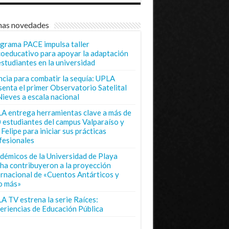
mas novedades
grama PACE impulsa taller
coeducativo para apoyar la adaptación
estudiantes en la universidad
ncia para combatir la sequía: UPLA
senta el primer Observatorio Satelital
Nieves a escala nacional
A entrega herramientas clave a más de
 estudiantes del campus Valparaíso y
Felipe para iniciar sus prácticas
fesionales
démicos de la Universidad de Playa
ha contribuyeron a la proyección
ernacional de «Cuentos Antárticos y
o más»
A TV estrena la serie Raíces:
eriencias de Educación Pública