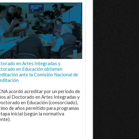
torado en Artes Integradas y
torado en Educación obtienen
editación ante la Comisión Nacional de
editación
CNA acordó acreditar por un periodo de
ños al Doctorado en Artes Integradas y
Doctorado en Educación (consorciado),
imo de años permitido para programas
etapa inicial (según la normativa
ente).