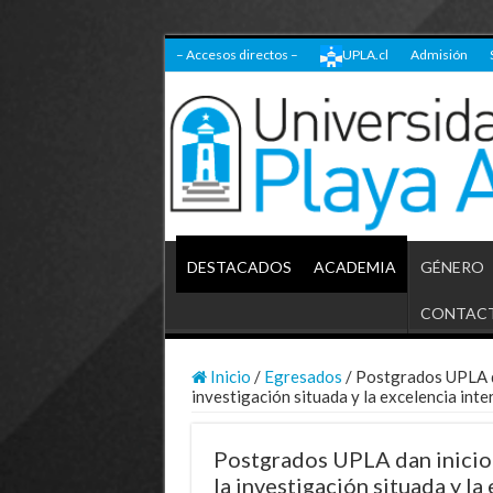
– Accesos directos –
UPLA.cl
Admisión
DESTACADOS
ACADEMIA
GÉNERO
CONTAC
Inicio
/
Egresados
/
Postgrados UPLA da
investigación situada y la excelencia inte
Postgrados UPLA dan inicio
la investigación situada y la