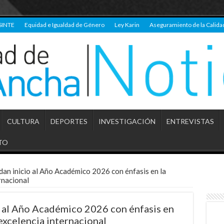
SINTE
Equidad e Igualdad de Género
Ley Karin
Aseguramiento de la Calida
CULTURA
DEPORTES
INVESTIGACIÓN
ENTREVISTAS
TO
n inicio al Año Académico 2026 con énfasis en la
rnacional
 al Año Académico 2026 con énfasis en
 excelencia internacional