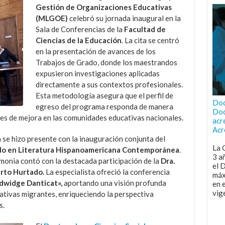
Gestión de Organizaciones Educativas
(MLGOE)
celebró su jornada inaugural en la
Sala de Conferencias de la
Facultad de
Ciencias de la Educación
. La cita se centró
en la presentación de avances de los
Trabajos de Grado, donde los maestrandos
expusieron investigaciones aplicadas
directamente a sus contextos profesionales.
Esta metodología asegura que el perfil de
Doc
egreso del programa responda de manera
Doc
des de mejora en las comunidades educativas nacionales.
acr
Acr
se hizo presente con la inauguración conjunta del
La 
ado en Literatura Hispanoamericana Contemporánea
.
3 a
emonia contó con la destacada participación de la
Dra.
el 
erto Hurtado.
La especialista ofreció la conferencia
máx
Edwidge Danticat»,
aportando una visión profunda
en 
vig
rativas migrantes, enriqueciendo la perspectiva
s.