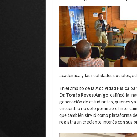
académica y las realidades sociales, ed
En el ámbito de la
Actividad Física pa
Dr. Tomás Reyes Amigo
, calificó la 
generación de estudiantes, quienes ya
encuentro no solo permitió el intercam
que también sirvió como plataforma de
registra un creciente interés con sus 