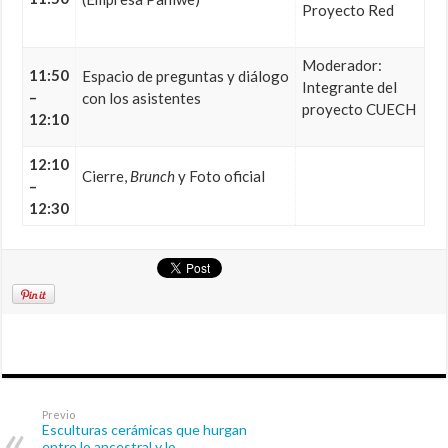
Proyecto Red
Moderador:
11:50
Espacio de preguntas y diálogo
Integrante del
–
con los asistentes
proyecto CUECH
12:10
12:10
Cierre,
Brunch
y Foto oficial
–
12:30
Previo
Esculturas cerámicas que hurgan
entre lo ancestral y lo