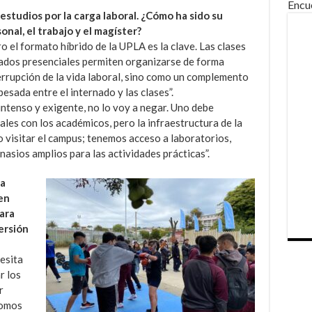
Encu
studios por la carga laboral. ¿Cómo ha sido su
onal, el trabajo y el magíster?
o el formato híbrido de la UPLA es la clave. Las clases
ábados presenciales permiten organizarse de forma
errupción de la vida laboral, sino como un complemento
pesada entre el internado y las clases”.
intenso y exigente, no lo voy a negar. Uno debe
les con los académicos, pero la infraestructura de la
 visitar el campus; tenemos acceso a laboratorios,
nasios amplios para las actividades prácticas”.
ga
en
para
ersión
cesita
r los
r
Somos