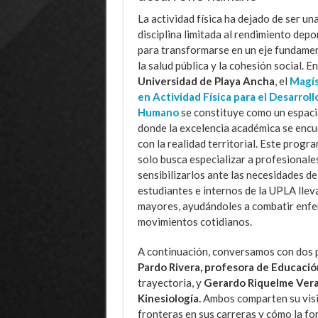
La actividad física ha dejado de ser un
disciplina limitada al rendimiento depo
para transformarse en un eje fundamen
la salud pública y la cohesión social. En
Universidad de Playa Ancha
, el
Magís
en Actividad Física para el Desarroll
Humano
se constituye como un espac
donde la excelencia académica se enc
con la realidad territorial. Este progr
solo busca especializar a profesionales
sensibilizarlos ante las necesidades 
estudiantes e internos de la UPLA llev
mayores, ayudándoles a combatir enfe
movimientos cotidianos.
A continuación, conversamos con dos p
Pardo Rivera, profesora de Educación
trayectoria, y
Gerardo Riquelme Vera,
Kinesiología.
Ambos comparten su visi
fronteras en sus carreras y cómo la fo