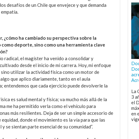
los desafíos de un Chile que envejece y que demanda
 empatía.
, ¿cómo ha cambiado su perspectiva sobre la
lo como deporte, sino como una herramienta clave
ión?
 radical, el magíster ha venido a consolidar y
Doc
cultivado desde el inicio de mi carrera. Hoy, mi enfoque
Doc
sino utilizar la actividad física como un motor de
acr
algo que aplico diariamente, tanto en el aula
Acr
ica; entendemos que cada ejercicio puede devolverle la
La 
3 a
física es salud mental y física; va mucho más allá de la
el 
rama me ha permitido verla como el vehículo para
máx
onas más resilientes. Deja de ser un simple accesorio de
en 
vig
 equidad, donde el movimiento es la vía para que las
y se sientan parte esencial de su comunidad”.