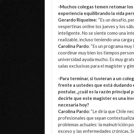
-Muchos colegas temen retomar los e
experiencia equilibrando la vida pers
Gerardo Riquelme:
“Es un desafío, per
vespertinas online los jueves y los s
inteligente. No se siente como una int
realizable, incluso teniendo una carga 
Carolina Pardo
: “Es un programa muy 
coordinar muy bien los tiempos persona
universidad ayuda mucho. Es muy grato
salas exclusivas para el magíster y gim
-Para terminar, si tuvieran a un cole
frente a ustedes que está dudando 
postular, ¿cuál es la razón principal 
decirle que este magíster es una inv
necesaria hoy?
Carolina Pardo:
“Le diría que Chile ne
profesionales que sepan contextualiza
problemas actuales: la malnutrición po
exceso y las enfermedades crónicas. 