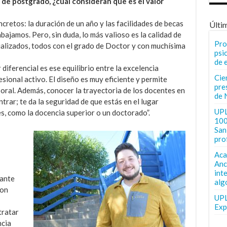
de postgrado, ¿cuál consideran que es el valor
retos: la duración de un año y las facilidades de becas
Últi
ajamos. Pero, sin duda, lo más valioso es la calidad de
Pro
ualizados, todos con el grado de Doctor y con muchísima
psi
de 
 diferencial es ese equilibrio entre la excelencia
Cie
esional activo. El diseño es muy eficiente y permite
pre
boral. Además, conocer la trayectoria de los docentes en
de 
trar; te da la seguridad de que estás en el lugar
UPL
, como la docencia superior o un doctorado”.
100
San 
pro
Aca
Anc
int
tante
alg
son
UPL
Exp
tratar
ncia