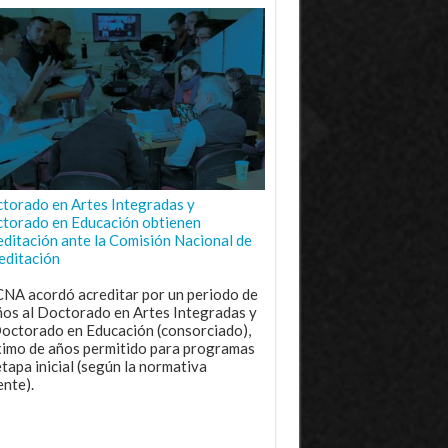
torado en Artes Integradas y
torado en Educación obtienen
editación ante la Comisión Nacional de
editación
CNA acordó acreditar por un periodo de
ños al Doctorado en Artes Integradas y
Doctorado en Educación (consorciado),
imo de años permitido para programas
etapa inicial (según la normativa
ente).