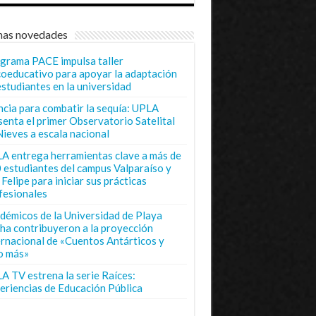
mas novedades
grama PACE impulsa taller
coeducativo para apoyar la adaptación
estudiantes en la universidad
ncia para combatir la sequía: UPLA
senta el primer Observatorio Satelital
Nieves a escala nacional
A entrega herramientas clave a más de
 estudiantes del campus Valparaíso y
Felipe para iniciar sus prácticas
fesionales
démicos de la Universidad de Playa
ha contribuyeron a la proyección
ernacional de «Cuentos Antárticos y
o más»
A TV estrena la serie Raíces:
eriencias de Educación Pública