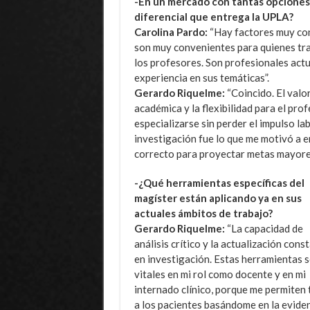
-En un mercado con tantas opciones 
diferencial que entrega la UPLA?
Carolina Pardo:
“Hay factores muy conc
son muy convenientes para quienes trab
los profesores. Son profesionales act
experiencia en sus temáticas”.
Gerardo Riquelme:
“Coincido. El valor
académica y la flexibilidad para el prof
especializarse sin perder el impulso la
investigación fue lo que me motivó a en
correcto para proyectar metas mayores
-¿Qué herramientas específicas del
magíster están aplicando ya en sus
actuales ámbitos de trabajo?
Gerardo Riquelme:
“La capacidad de
análisis crítico y la actualización cons
en investigación. Estas herramientas 
vitales en mi rol como docente y en mi
internado clínico, porque me permiten 
a los pacientes basándome en la evide