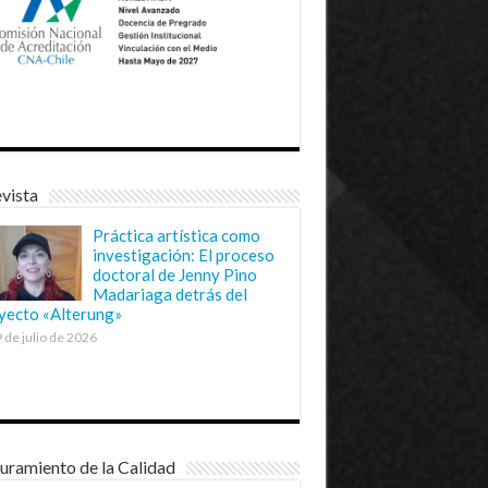
vista
Práctica artística como
investigación: El proceso
doctoral de Jenny Pino
Madariaga detrás del
yecto «Alterung»
 de julio de 2026
uramiento de la Calidad