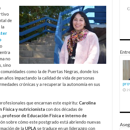
a
rtivo
tal de
 la
ter
o
io
Entre
uentra
ama no
, sino
de comunidades como la de Puertas Negras, donde los
an años impactando la calidad de vida de personas
pro
rmedades crónicas y a recuperar la autonomía en sus
29
rofesionales que encarnan este espíritu:
Carolina
 Física y nutricionista
con dos décadas de
 profesor de Educación Física e interno de
ón sobre cómo este postgrado está abriendo nuevas
Aseg
rmación de la
UPLA
se traduce en un liderazgo con