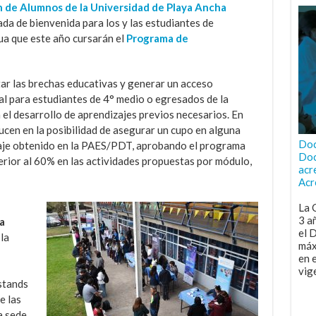
n de Alumnos de la Universidad de Playa Ancha
ada de bienvenida para los y las estudiantes de
a que este año cursarán el
Programa de
ar las brechas educativas y generar un acceso
al para estudiantes de 4° medio o egresados de la
el desarrollo de aprendizajes previos necesarios. En
ucen en la posibilidad de asegurar un cupo en alguna
Doc
ntaje obtenido en la PAES/PDT, aprobando el programa
Doc
erior al 60% en las actividades propuestas por módulo,
acr
Acr
La 
3 a
a
el 
 la
máx
en 
vig
stands
e las
a sede