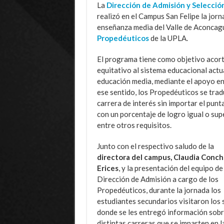
La
Dirección de Admisión y Selecció
realizó en el Campus San Felipe la jorn
enseñanza media del Valle de Aconcagu
Propedéuticos
de la UPLA.
El programa tiene como objetivo acort
equitativo al sistema educacional actu
educación media, mediante el apoyo en 
ese sentido, los Propedéuticos se trad
carrera de interés sin importar el pu
con un porcentaje de logro igual o sup
entre otros requisitos.
Junto con el respectivo saludo de la
directora del campus, Claudia Conch
Erices
, y la presentación del equipo de
Dirección de Admisión a cargo de los
Propedéuticos, durante la jornada los
estudiantes secundarios visitaron los 
donde se les entregó información sobr
distintas carreras que se imparten en l