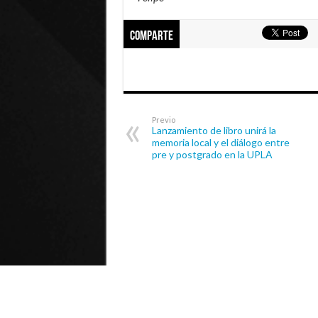
Comparte
Previo
Lanzamiento de libro unirá la
memoria local y el diálogo entre
pre y postgrado en la UPLA
© Universidad de Playa Ancha