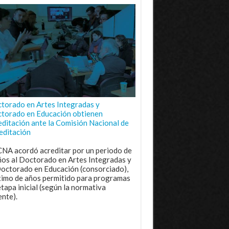
torado en Artes Integradas y
torado en Educación obtienen
editación ante la Comisión Nacional de
editación
CNA acordó acreditar por un periodo de
ños al Doctorado en Artes Integradas y
Doctorado en Educación (consorciado),
imo de años permitido para programas
etapa inicial (según la normativa
ente).