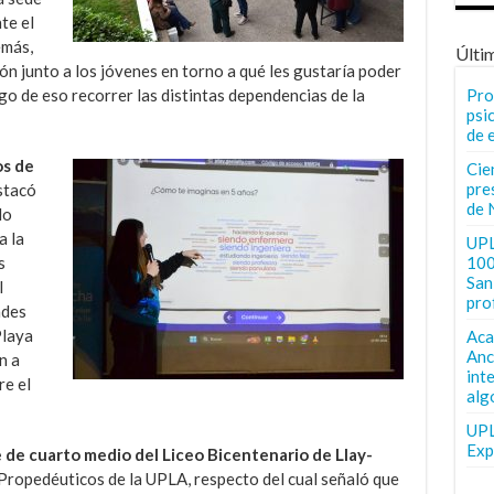
te el
emás,
Últi
ión junto a los jóvenes en torno a qué les gustaría poder
go de eso recorrer las distintas dependencias de la
Pro
psi
de 
os de
Cie
pre
stacó
de 
do
a la
UPL
s
100
San 
l
pro
ades
Playa
Aca
Anc
n a
int
re el
alg
UPL
Exp
de cuarto medio del Liceo Bicentenario de Llay-
 Propedéuticos de la UPLA, respecto del cual señaló que