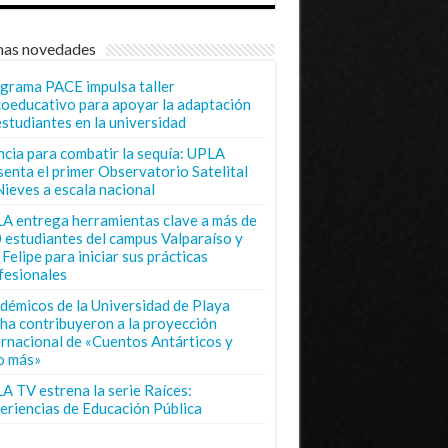
mas novedades
grama PACE impulsa taller
coeducativo para apoyar la adaptación
estudiantes en la universidad
ncia para combatir la sequía: UPLA
senta el primer Observatorio Satelital
Nieves a escala nacional
A entrega herramientas clave a más de
 estudiantes del campus Valparaíso y
Felipe para iniciar sus prácticas
fesionales
démicos de la Universidad de Playa
ha contribuyeron a la proyección
ernacional de «Cuentos Antárticos y
o más»
A TV estrena la serie Raíces:
eriencias de Educación Pública