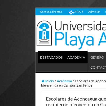
– Accesos directos –
UPLA.cl
Admisión
DESTACADOS
ACADEMIA
GÉNERO
CONTAC
Inicio
/
Academia
/
Escolares de Aconc
bienvenida en Campus San Felipe
Escolares de Aconcagua que
recibieron bienvenida en C