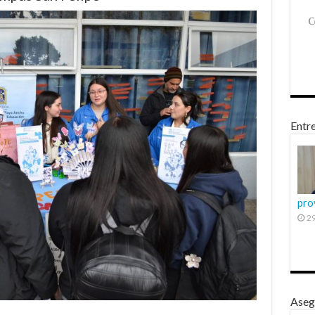
Entre
pro
29
Aseg