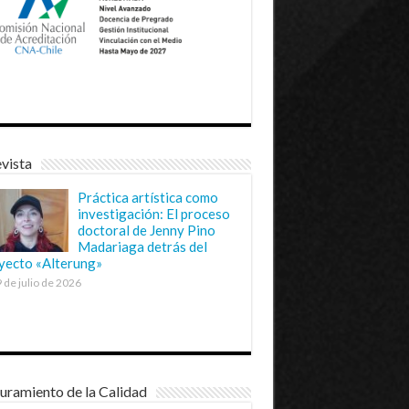
vista
Práctica artística como
investigación: El proceso
doctoral de Jenny Pino
Madariaga detrás del
yecto «Alterung»
 de julio de 2026
uramiento de la Calidad