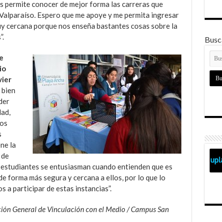
 permite conocer de mejor forma las carreras que
 Valparaíso. Espero que me apoye y me permita ingresar
muy cercana porque nos enseña bastantes cosas sobre la
”.
Busca
e
io
vier
 bien
der
dad,
los
s
ene la
 de
s estudiantes se entusiasman cuando entienden que es
de forma más segura y cercana a ellos, por lo que lo
 a participar de estas instancias”.
cción General de Vinculación con el Medio / Campus San