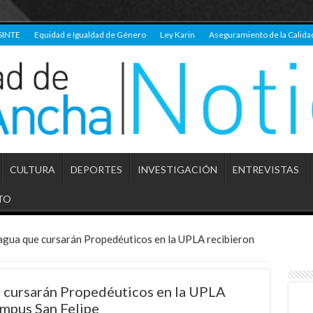
SINTE
Equidad e Igualdad de Género
Ley Karin
Aseguramiento de la Calida
CULTURA
DEPORTES
INVESTIGACIÓN
ENTREVISTAS
TO
agua que cursarán Propedéuticos en la UPLA recibieron
 cursarán Propedéuticos en la UPLA
ampus San Felipe