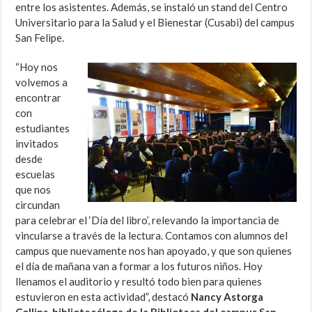
entre los asistentes. Además, se instaló un stand del Centro
Universitario para la Salud y el Bienestar (Cusabi) del campus
San Felipe.
“Hoy nos
volvemos a
encontrar
con
estudiantes
invitados
desde
escuelas
que nos
circundan
para celebrar el ‘Día del libro’, relevando la importancia de
vincularse a través de la lectura. Contamos con alumnos del
campus que nuevamente nos han apoyado, y que son quienes
el día de mañana van a formar a los futuros niños. Hoy
llenamos el auditorio y resultó todo bien para quienes
estuvieron en esta actividad”, destacó
Nancy Astorga
Collins, bibliotecóloga de la Biblioteca del campus San