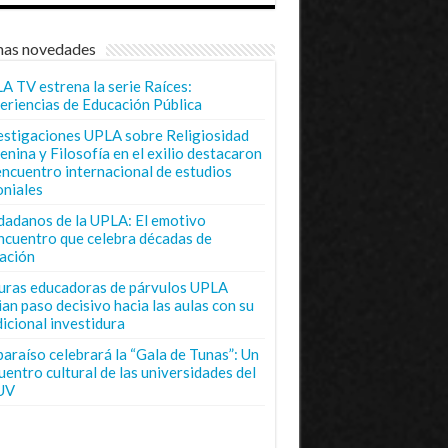
mas novedades
A TV estrena la serie Raíces:
eriencias de Educación Pública
estigaciones UPLA sobre Religiosidad
enina y Filosofía en el exilio destacaron
encuentro internacional de estudios
oniales
dadanos de la UPLA: El emotivo
ncuentro que celebra décadas de
ación
uras educadoras de párvulos UPLA
ian paso decisivo hacia las aulas con su
dicional investidura
paraíso celebrará la “Gala de Tunas”: Un
uentro cultural de las universidades del
UV