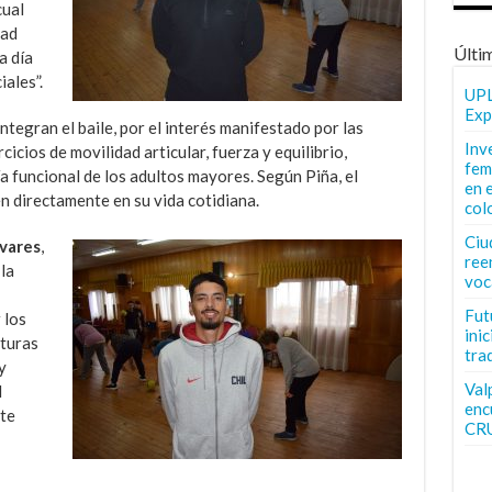
cual
dad
Últi
a día
ales”.
UPL
Exp
tegran el baile, por el interés manifestado por las
Inv
icios de movilidad articular, fuerza y equilibrio,
fem
a funcional de los adultos mayores. Según Piña, el
en 
en directamente en su vida cotidiana.
col
Ciu
ivares
,
ree
 la
voc
Fut
 los
inic
aturas
tra
y
Val
l
enc
ite
CR