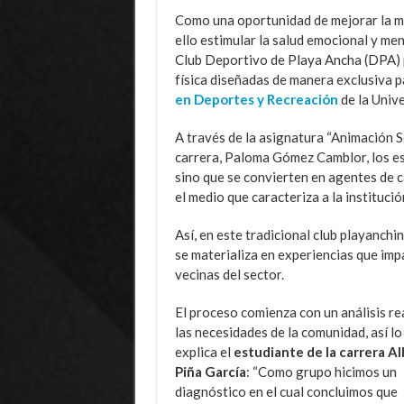
Como una oportunidad de mejorar la mov
ello estimular la salud emocional y men
Club Deportivo de Playa Ancha (DPA) p
física diseñadas de manera exclusiva p
en Deportes y Recreación
de la Univ
A través de la asignatura “Animación So
carrera, Paloma Gómez Camblor, los es
sino que se convierten en agentes de ca
el medio que caracteriza a la institució
Así, en este tradicional club playanchi
se materializa en experiencias que imp
vecinas del sector.
El proceso comienza con un análisis re
las necesidades de la comunidad, así lo
explica el
estudiante de la
carrera
Al
Piña García
: “Como grupo hicimos un
diagnóstico en el cual concluimos que