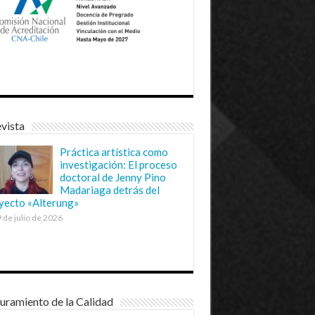
vista
Práctica artística como
investigación: El proceso
doctoral de Jenny Pino
Madariaga detrás del
yecto «Alterung»
 de julio de 2026
uramiento de la Calidad