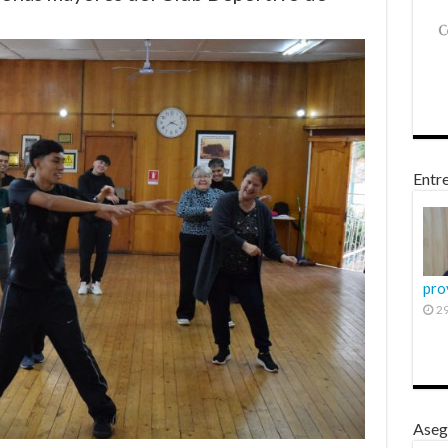
Entre
pro
29
Aseg