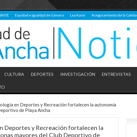
SINTE
Equidad e Igualdad de Género
Ley Karin
Aseguramiento de la Calida
CULTURA
DEPORTES
INVESTIGACIÓN
ENTREVISTAS
TO
ología en Deportes y Recreación fortalecen la autonomía
Deportivo de Playa Ancha
n Deportes y Recreación fortalecen la
sonas mayores del Club Deportivo de