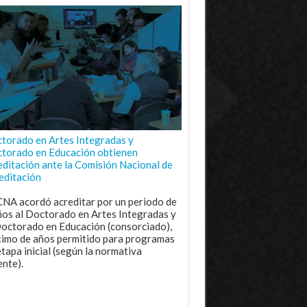
torado en Artes Integradas y
torado en Educación obtienen
editación ante la Comisión Nacional de
editación
CNA acordó acreditar por un periodo de
ños al Doctorado en Artes Integradas y
Doctorado en Educación (consorciado),
imo de años permitido para programas
etapa inicial (según la normativa
ente).