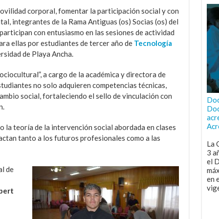
ilidad corporal, fomentar la participación social y con
tal, integrantes de la Rama Antiguas (os) Socias (os) del
articipan con entusiasmo en las sesiones de actividad
ara ellas por estudiantes de tercer año de
Tecnología
ersidad de Playa Ancha.
ciocultural”, a cargo de la académica y directora de
tudiantes no solo adquieren competencias técnicas,
mbio social, fortaleciendo el sello de vinculación con
Doc
n.
Doc
acr
Acr
no la teoría de la intervención social abordada en clases
actan tanto a los futuros profesionales como a las
La 
3 a
el 
al de
máx
en 
vig
bert