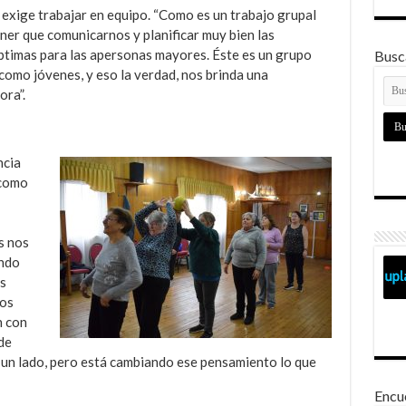
s exige trabajar en equipo. “Como es un trabajo grupal
ner que comunicarnos y planificar muy bien las
óptimas para las apersonas mayores. Éste es un grupo
Busca
como jóvenes, y eso la verdad, nos brinda una
ora”.
ncia
 como
a
s nos
endo
os
nos
n con
de
 un lado, pero está cambiando ese pensamiento lo que
Encu