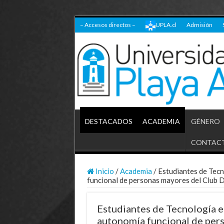
– Accesos directos –
UPLA.cl
Admisión
DESTACADOS
ACADEMIA
GÉNERO
CONTAC
Inicio
/
Academia
/
Estudiantes de Tecn
funcional de personas mayores del Club 
Estudiantes de Tecnología e
autonomía funcional de per