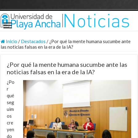
Inicio
/
Destacados
/
¿Por qué la mente humana sucumbe ante
las noticias falsas en la era de la IA?
¿Por qué la mente humana sucumbe ante las
noticias falsas en la era de la IA?
¿Po
r
qué
seg
uim
os
cre
yen
do