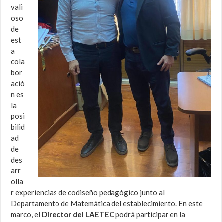
vali
oso
de
est
a
cola
bor
ació
n es
la
posi
bilid
ad
de
des
arr
olla
r experiencias de codiseño pedagógico junto al
Departamento de Matemática del establecimiento. En este
marco, el
Director del LAETEC
podrá participar en la