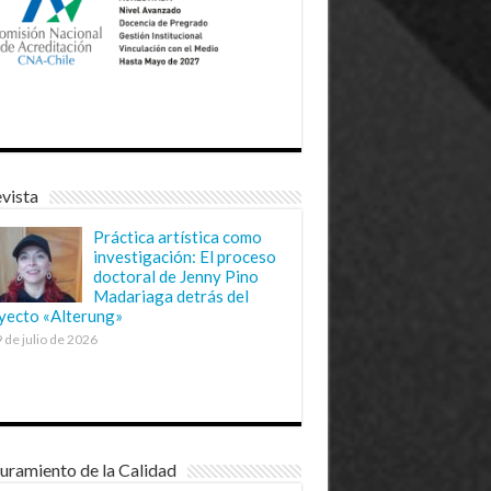
vista
Práctica artística como
investigación: El proceso
doctoral de Jenny Pino
Madariaga detrás del
yecto «Alterung»
 de julio de 2026
uramiento de la Calidad