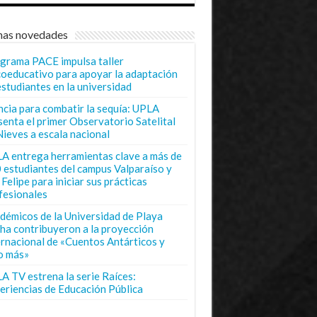
mas novedades
grama PACE impulsa taller
coeducativo para apoyar la adaptación
estudiantes en la universidad
ncia para combatir la sequía: UPLA
senta el primer Observatorio Satelital
Nieves a escala nacional
A entrega herramientas clave a más de
 estudiantes del campus Valparaíso y
Felipe para iniciar sus prácticas
fesionales
démicos de la Universidad de Playa
ha contribuyeron a la proyección
ernacional de «Cuentos Antárticos y
o más»
A TV estrena la serie Raíces:
eriencias de Educación Pública