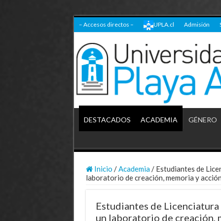
– Accesos directos –
UPLA.cl
Admisión
DESTACADOS
ACADEMIA
GÉNERO
Inicio
/
Academia
/
Estudiantes de Lice
laboratorio de creación, memoria y acció
Estudiantes de Licenciatura
un laboratorio de creación,