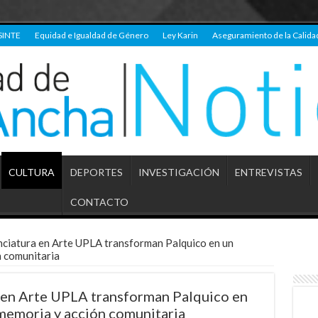
SINTE
Equidad e Igualdad de Género
Ley Karin
Aseguramiento de la Calida
CULTURA
DEPORTES
INVESTIGACIÓN
ENTREVISTAS
CONTACTO
nciatura en Arte UPLA transforman Palquico en un
n comunitaria
 en Arte UPLA transforman Palquico en
 memoria y acción comunitaria