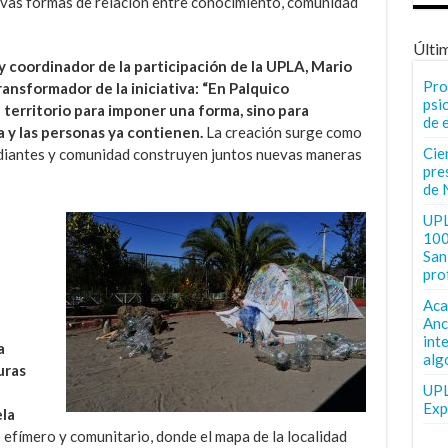
uevas formas de relación entre conocimiento, comunidad
Últi
y coordinador de la participación de la UPLA, Mario
Pro
ransformador de la iniciativa: “En Palquico
psi
 territorio para imponer una forma, sino para
de 
a y las personas ya contienen.
La creación surge como
Cie
udiantes y comunidad construyen juntos nuevas maneras
pre
de 
UPL
100
San 
pro
Aca
Anc
int
a
alg
uras
UPL
Exp
la
fímero y comunitario, donde el mapa de la localidad