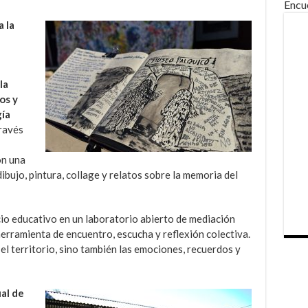
Encu
 la
la
os y
gía
ravés
on una
bujo, pintura, collage y relatos sobre la memoria del
io educativo en un laboratorio abierto de mediación
herramienta de encuentro, escucha y reflexión colectiva.
el territorio, sino también las emociones, recuerdos y
ual de