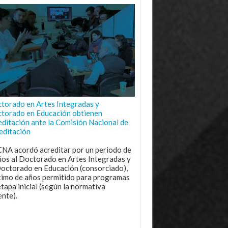
torado en Artes Integradas y
torado en Educación obtienen
editación ante la Comisión Nacional de
editación
CNA acordó acreditar por un periodo de
ños al Doctorado en Artes Integradas y
Doctorado en Educación (consorciado),
imo de años permitido para programas
etapa inicial (según la normativa
ente).