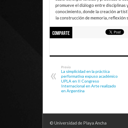
promueve el diálogo entre disciplinas 
conocimiento, donde la creación artíst
la construcción de memoria, reflexión s
Comparte
Previo
La simplicidad en la práctica
performativa expuso académico
UPLA en II Congreso
Internacional en Arte realizado
en Argentina
© Universidad de Playa Ancha