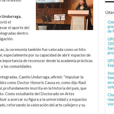
Últi
o Undurraga,
vió el
Cie
pre
var el aporte del
de 
 integradas dentro
igación.
UPL
100
San 
s, la ceremonia también fue valorada como un hito
pro
al, especialmente por su capacidad de abrir espacios de
y la importancia de reconocer desde la academia prácticas
UPL
Exp
o y las comunidades.
Inv
ntegradas, Camilo Undurraga, afirmó: “Impulsar la
fem
en 
ález como Doctor Honoris Causa es, como dijo Raúl
col
 profundamente inscrita en la historia del país, que
to. Como estudiante del Doctorado en Artes
Ciu
buir a acercar su figura a la universidad y a espacios
ree
voc
o, reforzando la valoración del arte callejero y su