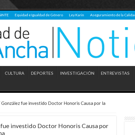
SINTE
Equidad e Igualdad de Género
Ley Karin
Aseguramiento de la Calida
CULTURA
DEPORTES
INVESTIGACIÓN
ENTREVISTAS
 González fue investido Doctor Honoris Causa por la
fue investido Doctor Honoris Causa por
ha