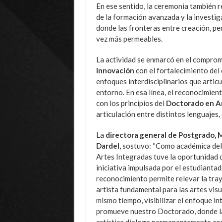
En ese sentido, la ceremonia también r
de la formación avanzada y la investi
donde las fronteras entre creación, pe
vez más permeables.
La actividad se enmarcó en el comprom
Innovación
con el fortalecimiento de
enfoques interdisciplinarios que articu
entorno. En esa línea, el reconocimien
con los principios del
Doctorado en Ar
articulación entre distintos lenguajes,
La
directora general de Postgrado,
Dardel,
sostuvo: “Como académica de
Artes Integradas tuve la oportunidad 
iniciativa impulsada por el estudiantad
reconocimiento permite relevar la tray
artista fundamental para las artes visua
mismo tiempo, visibilizar el enfoque i
promueve nuestro Doctorado, donde l
artística dialoga permanentemente con