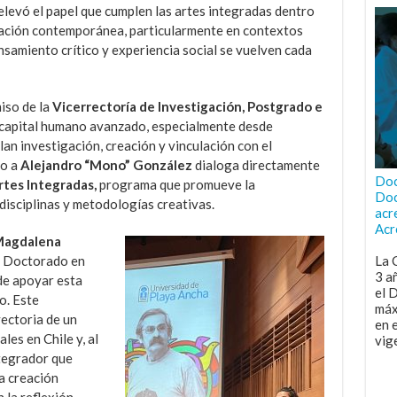
elevó el papel que cumplen las artes integradas dentro
gación contemporánea, particularmente en contextos
nsamiento crítico y experiencia social se vuelven cada
iso de la
Vicerrectoría de Investigación, Postgrado e
l capital humano avanzado, especialmente desde
lan investigación, creación y vinculación con el
to a
Alejandro “Mono” González
dialoga directamente
Doc
tes Integradas,
programa que promueve la
Doc
 disciplinas y metodologías creativas.
acr
Acr
 Magdalena
l Doctorado en
La 
3 a
de apoyar esta
el 
o. Este
máx
ectoria de un
en 
les en Chile y, al
vig
ntegrador que
a creación
 la reflexión