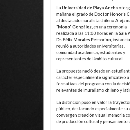
La
Universidad de Playa Ancha
otorg
mañana el grado de
Doctor Honoris C
al destacado muralista chileno
Alejan
“Mono” González
, en una ceremonia
realizada a las 11:00 horas en la
Sala 
Dr. Félix Morales Pettorino
, instanci
reunió a autoridades universitarias,
comunidad académica, estudiantes y
representantes del ámbito cultural.
La propuesta nació desde un estudiant
carácter especialmente significativo a 
formativas del programa con la decisió
relevantes del muralismo chileno y lat
La distinción puso en valor la trayect
público, destacando especialmente su a
convergen creación visual, memoria co
de producción cultural y pensamiento c