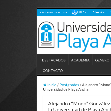
– Accesos directos –
UPLA.cl
Admisión
DESTACADOS
ACADEMIA
GÉNERO
CONTACTO
Inicio
/
Postgrados
/
Alejandro “Mono”
Universidad de Playa Ancha
Alejandro “Mono” González 
la Universidad de Playa Anc