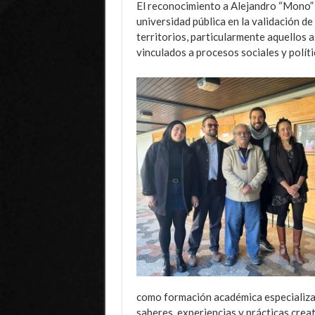
El reconocimiento a Alejandro “Mono” G
universidad pública en la validación de
territorios, particularmente aquellos a
vinculados a procesos sociales y políti
como formación académica especializad
saberes, experiencias y prácticas creat