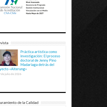
vista
Práctica artística como
investigación: El proceso
doctoral de Jenny Pino
Madariaga detrás del
yecto «Alterung»
 de julio de 2026
uramiento de la Calidad