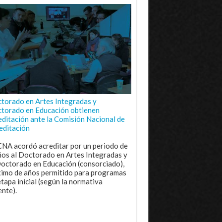
torado en Artes Integradas y
torado en Educación obtienen
editación ante la Comisión Nacional de
editación
CNA acordó acreditar por un periodo de
ños al Doctorado en Artes Integradas y
Doctorado en Educación (consorciado),
imo de años permitido para programas
etapa inicial (según la normativa
ente).