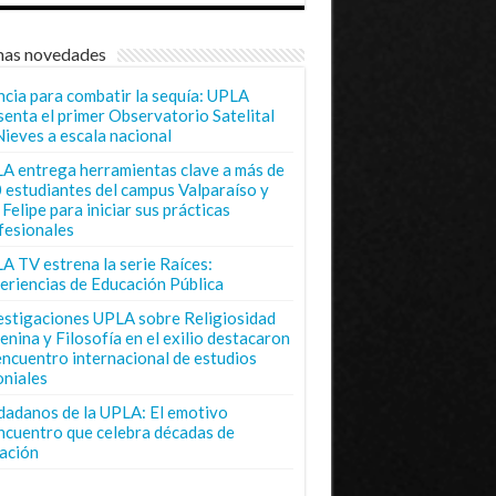
mas novedades
ncia para combatir la sequía: UPLA
senta el primer Observatorio Satelital
Nieves a escala nacional
A entrega herramientas clave a más de
 estudiantes del campus Valparaíso y
Felipe para iniciar sus prácticas
fesionales
A TV estrena la serie Raíces:
eriencias de Educación Pública
estigaciones UPLA sobre Religiosidad
enina y Filosofía en el exilio destacaron
encuentro internacional de estudios
oniales
dadanos de la UPLA: El emotivo
ncuentro que celebra décadas de
ación