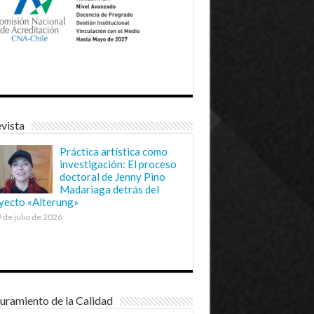
vista
Práctica artística como
investigación: El proceso
doctoral de Jenny Pino
Madariaga detrás del
yecto «Alterung»
 de julio de 2026
uramiento de la Calidad