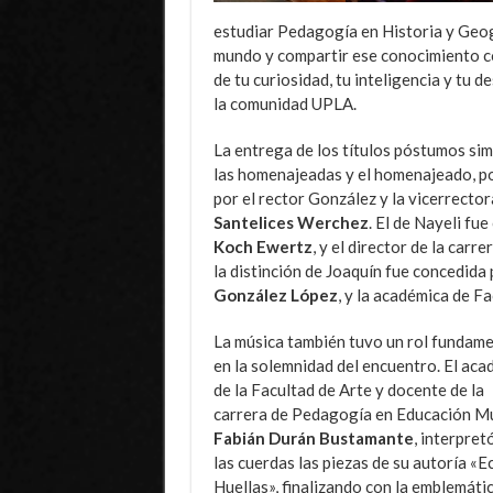
estudiar Pedagogía en Historia y Geog
mundo y compartir ese conocimiento co
de tu curiosidad, tu inteligencia y tu d
la comunidad UPLA.
La entrega de los títulos póstumos simb
las homenajeadas y el homenajeado, po
por el rector González y la vicerrecto
Santelices Werchez
. El de Nayeli fu
Koch Ewertz
, y el director de la carr
la distinción de Joaquín fue concedida 
González López
, y la académica de 
La música también tuvo un rol fundame
en la solemnidad del encuentro. El ac
de la Facultad de Arte y docente de la
carrera de Pedagogía en Educación Mu
Fabián Durán Bustamante
, interpret
las cuerdas las piezas de su autoría «E
Huellas», finalizando con la emblemáti