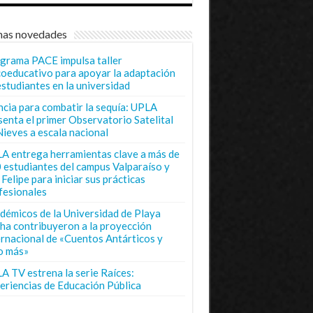
mas novedades
grama PACE impulsa taller
coeducativo para apoyar la adaptación
estudiantes en la universidad
ncia para combatir la sequía: UPLA
senta el primer Observatorio Satelital
Nieves a escala nacional
A entrega herramientas clave a más de
 estudiantes del campus Valparaíso y
Felipe para iniciar sus prácticas
fesionales
démicos de la Universidad de Playa
ha contribuyeron a la proyección
ernacional de «Cuentos Antárticos y
o más»
A TV estrena la serie Raíces:
eriencias de Educación Pública