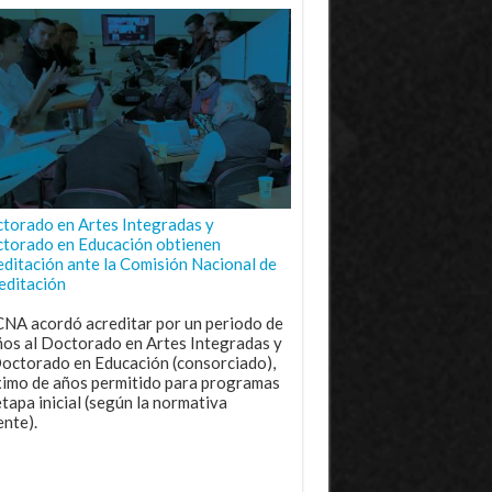
torado en Artes Integradas y
torado en Educación obtienen
editación ante la Comisión Nacional de
editación
CNA acordó acreditar por un periodo de
ños al Doctorado en Artes Integradas y
Doctorado en Educación (consorciado),
imo de años permitido para programas
etapa inicial (según la normativa
ente).