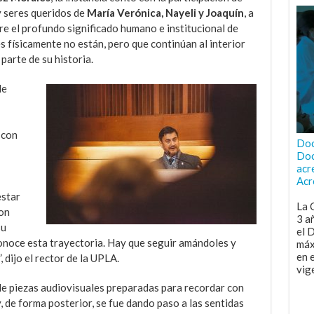
y seres queridos de
María Verónica, Nayeli y Joaquín
, a
bre el profundo significado humano e institucional de
 físicamente no están, pero que continúan al interior
parte de su historia.
de
 con
Doc
Doc
acr
Acr
estar
La 
on
3 a
su
el 
econoce esta trayectoria. Hay que seguir amándoles y
máx
en 
dijo el rector de la UPLA.
vig
e piezas audiovisuales preparadas para recordar con
, de forma posterior, se fue dando paso a las sentidas