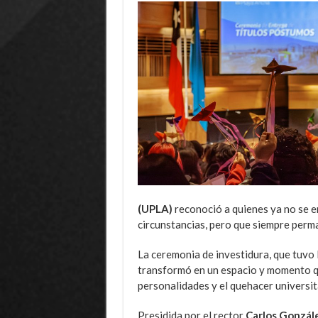
(UPLA)
reconoció a quienes ya no se 
circunstancias, pero que siempre perm
La ceremonia de investidura, que tuvo l
transformó en un espacio y momento qu
personalidades y el quehacer universit
Presidida por el rector
Carlos Gonzál