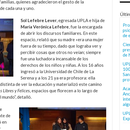
familias, quienes agradecieron el gesto de la
 de cada una y uno.
Últi
Sol Lefebre Lever
, egresada UPLA e hija de
Pro
María Verónica Lefebre
, fue la encargada
psi
de abrir los discursos familiares. En este
de 
espacio, relató que su madre «era una mujer
Cie
fuera de su tiempo, dado que lograba ver y
pre
percibir cosas que otros no veían; siempre
de 
fue una luchadora incansable de los
UPL
derechos de los niños y niñas. A los 16 años
100
ingresó a la Universidad de Chile de La
San 
Serena y a los 21 ya era profesora: ella
pro
istinta de ver la educación y materializó este camino
Aca
s Libres y Felice
s, espacios que florecen a lo largo de
Anc
l mundo”, detalló.
int
alg
e
UPL
nte de
Exp
ó en
y