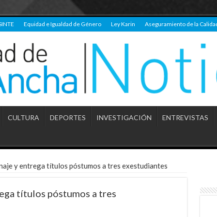
SINTE
Equidad e Igualdad de Género
Ley Karin
Aseguramiento de la Calida
CULTURA
DEPORTES
INVESTIGACIÓN
ENTREVISTAS
aje y entrega títulos póstumos a tres exestudiantes
ga títulos póstumos a tres