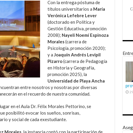
Con la entrega póstuma de
títulos universitarios a
María
Verónica Lefebre Lever
(doctorado en Política y
Gestión Educativa, promoción
2008);
Nayeli Noemí Espinoza
Morales
(carrera de
Psicología, promoción 2020);
Entre
y a
Joaquín Andrés Levipil
Pizarro
(carrera de Pedagogía
en Historia y Geografía,
promoción 2025), la
Universidad de Playa Ancha
pro
encuentran entre nosotros y nosotras por diversas
29
anecerán en el recuerdo de nuestra comunidad.
ugar en el Aula Dr. Félix Morales Pettorino, se
e posibilitó evocar los sueños, sonrisas,
ario y social de cada exestudiante.
Aseg
ez Morales
, la instancia contó con la participación de