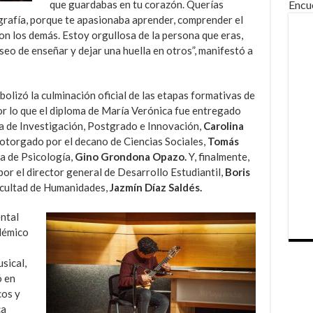
que guardabas en tu corazón. Querías
Encu
rafía, porque te apasionaba aprender, comprender el
n los demás. Estoy orgullosa de la persona que eras,
eseo de enseñar y dejar una huella en otros”, manifestó a
olizó la culminación oficial de las etapas formativas de
r lo que el diploma de María Verónica fue entregado
ra de Investigación, Postgrado e Innovación,
Carolina
e otorgado por el decano de Ciencias Sociales,
Tomás
era de Psicología,
Gino Grondona Opazo.
Y, finalmente,
por el director general de Desarrollo Estudiantil,
Boris
Facultad de Humanidades
,
Jazmín Díaz Saldés.
ntal
adémico
sical,
ó en
cos y
ca