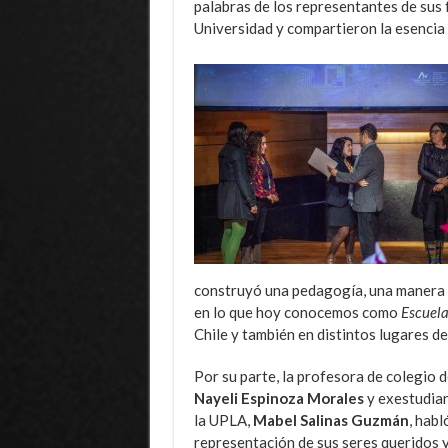
palabras de los representantes de sus 
Universidad y compartieron la esencia
construyó una pedagogía, una manera d
en lo que hoy conocemos como
Escuela
Chile y también en distintos lugares de
Por su parte, la profesora de colegio d
Nayeli Espinoza Morales
y exestudia
la UPLA,
Mabel Salinas Guzmán
, habl
representación de sus seres queridos 