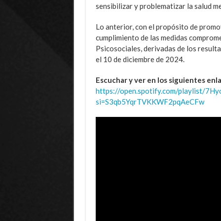
sensibilizar y problematizar la salud 
Lo anterior, con el propósito de promo
cumplimiento de las medidas compromet
Psicosociales, derivadas de los result
el 10 de diciembre de 2024.
Escuchar y ver en los siguientes enl
https://open.spotify.com/playlist/
si=S3qb5YqrTVKKWF2pqAeCFw