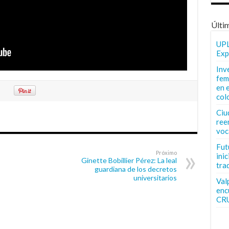
Últi
UPL
Exp
Inv
fem
en 
col
Ciu
ree
voc
Fut
Próximo
inic
Ginette Bobillier Pérez: La leal
tra
guardiana de los decretos
universitarios
Val
enc
CR