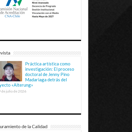
vista
Práctica artística como
investigación: El proceso
doctoral de Jenny Pino
Madariaga detrás del
yecto «Alterung»
 de julio de 2026
uramiento de la Calidad