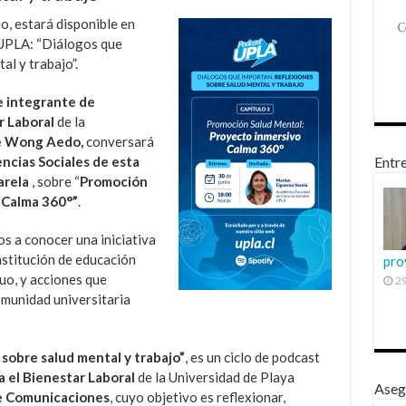
o, estará disponible en
t UPLA: “Diálogos que
al y trabajo”.
e integrante
de
r Laboral
de la
e Wong Aedo,
conversará
ncias Sociales de esta
Entre
arela
, sobre “
Promoción
 Calma 360°”
.
 a conocer una iniciativa
nstitución de educación
pro
tuo, y acciones que
29
omunidad universitaria
sobre salud mental y trabajo”
, es un ciclo de podcast
 el Bienestar Laboral
de la Universidad de Playa
Aseg
e Comunicaciones
, cuyo objetivo es reflexionar,