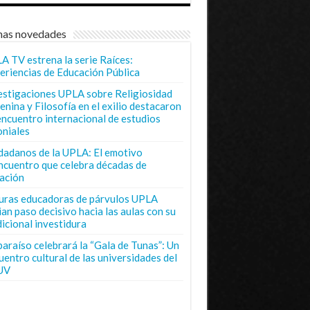
mas novedades
A TV estrena la serie Raíces:
eriencias de Educación Pública
estigaciones UPLA sobre Religiosidad
enina y Filosofía en el exilio destacaron
encuentro internacional de estudios
oniales
dadanos de la UPLA: El emotivo
ncuentro que celebra décadas de
ación
uras educadoras de párvulos UPLA
ian paso decisivo hacia las aulas con su
dicional investidura
paraíso celebrará la “Gala de Tunas”: Un
uentro cultural de las universidades del
UV