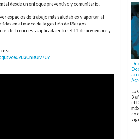
mental desde un enfoque preventivo y comunitario.
ver espacios de trabajo más saludables y aportar al
idas en el marco de la gestión de Riesgos
ados de la encuesta aplicada entre el 11 de noviembre y
aces:
7Hyoqut9ce0vu3UnBUlv7U?
Doc
Doc
acr
Acr
La 
3 a
el 
máx
en 
vig