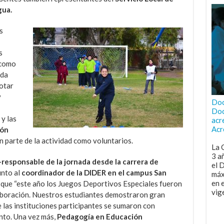
ua.
s
s
 como
ida
botar
y
Doc
Doc
y las
acr
Acr
ión
 parte de la actividad como voluntarios.
La 
3 a
esponsable de la jornada desde la carrera de
el 
unto al
coordinador de la DIDER en el campus San
máx
en 
 que “este año los Juegos Deportivos Especiales fueron
vig
aboración. Nuestros estudiantes demostraron gran
las instituciones participantes se sumaron con
nto. Una vez más,
Pedagogía en Educación