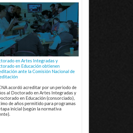
torado en Artes Integradas y
torado en Educación obtienen
editación ante la Comisión Nacional de
editación
CNA acordó acreditar por un periodo de
ños al Doctorado en Artes Integradas y
Doctorado en Educación (consorciado),
imo de años permitido para programas
etapa inicial (según la normativa
ente).