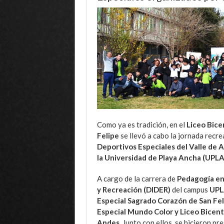
Como ya es tradición, en el
Liceo Bice
Felipe
se llevó a cabo la jornada recre
Deportivos Especiales del Valle de
la Universidad de Playa Ancha (UPLA
A cargo de la carrera de
Pedagogía en
y Recreación (DIDER)
del campus
UPL
Especial Sagrado Corazón de San Fel
Especial Mundo Color y Liceo Bicen
Andes.
Junto con ellos, se hicieron p