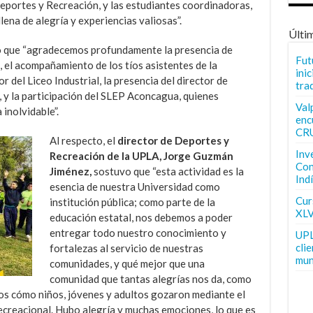
Deportes y Recreación, y las estudiantes coordinadoras,
lena de alegría y experiencias valiosas”.
Últi
ó que “agradecemos profundamente la presencia de
Fut
 el acompañamiento de los tíos asistentes de la
inic
r del Liceo Industrial, la presencia del director de
tra
y la participación del SLEP Aconcagua, quienes
Val
 inolvidable”.
enc
CR
Al respecto, el
director de Deportes y
Inv
Recreación de la UPLA, Jorge Guzmán
Con
Jiménez,
sostuvo que “esta actividad es la
Ind
esencia de nuestra Universidad como
Curs
institución pública; como parte de la
XLV
educación estatal, nos debemos a poder
entregar todo nuestro conocimiento y
UPL
cli
fortalezas al servicio de nuestras
mun
comunidades, y qué mejor que una
comunidad que tantas alegrías nos da, como
mos cómo niños, jóvenes y adultos gozaron mediante el
 recreacional. Hubo alegría y muchas emociones, lo que es