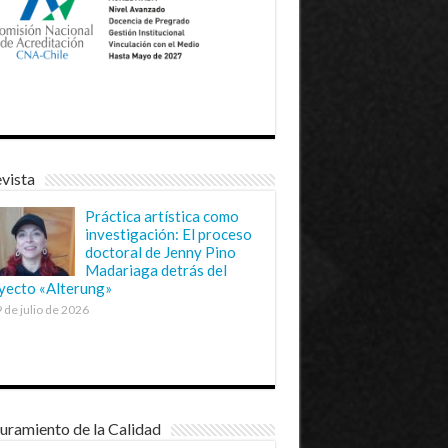
vista
Práctica artística como
investigación: El proceso
doctoral de Jenny Pino
Madariaga detrás del
yecto «Alterung»
 de julio de 2026
uramiento de la Calidad