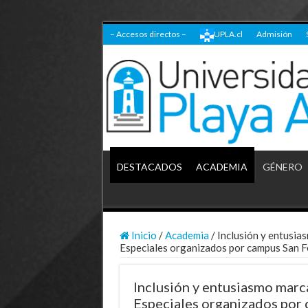
– Accesos directos –
UPLA.cl
Admisión
DESTACADOS
ACADEMIA
GÉNERO
Inicio
/
Academia
/
Inclusión y entusia
Especiales organizados por campus San F
Inclusión y entusiasmo marc
Especiales organizados por 