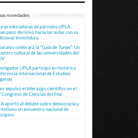
mas novedades
uras educadoras de párvulos UPLA
ian paso decisivo hacia las aulas con su
dicional investidura
paraíso celebrará la “Gala de Tunas”: Un
uentro cultural de las universidades del
UV
estigador UPLA participó en histórica
ferencia Internacional de Estudios
ígenas
o impulsó el liderazgo científico en el
 Congreso de Ciencias del Mar
A aportó al debate sobre democracia y
entelismo en encuentro nacional de
icipios