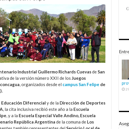
Entre
ntenario Industrial Guillermo Richards Cuevas
de
San
ativa de la versión número XXII de los
Juegos
pro
 Aconcagua
, organizados desde el
campus San Felipe
de
29
).
 Educación Diferencial
y de la
Dirección de Deportes
A
, la cita inclusiva recibió este año a la
Escuela
ipe
, y a la
Escuela Especial Valle Andino, Escuela
tenario República Argentina
de la comuna de
Los
Aseg
resentes también representantes del
Servicio Local de