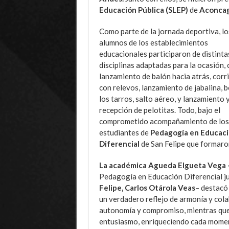
Educación Pública (SLEP)
de
Aconcag
Como parte de la jornada deportiva, lo
alumnos de los establecimientos
educacionales participaron de distinta
disciplinas adaptadas para la ocasión,
lanzamiento de balón hacia atrás, corr
con relevos, lanzamiento de jabalina, 
los tarros, salto aéreo, y lanzamiento 
recepción de pelotitas. Todo, bajo el
comprometido acompañamiento de los 
estudiantes de
Pedagogía en Educac
Diferencial
de San Felipe que formaron
La académica Agueda Elgueta Vega -r
Pedagogía en Educación Diferencial j
Felipe, Carlos Otárola Veas
– destacó
un verdadero reflejo de armonía y col
autonomía y compromiso, mientras que 
entusiasmo, enriqueciendo cada mome