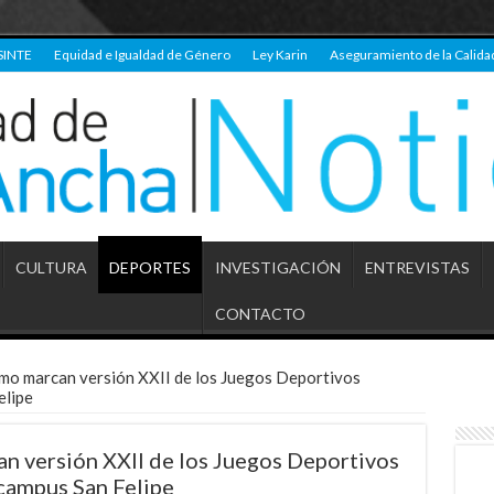
SINTE
Equidad e Igualdad de Género
Ley Karin
Aseguramiento de la Calida
CULTURA
DEPORTES
INVESTIGACIÓN
ENTREVISTAS
CONTACTO
smo marcan versión XXII de los Juegos Deportivos
elipe
an versión XXII de los Juegos Deportivos
campus San Felipe