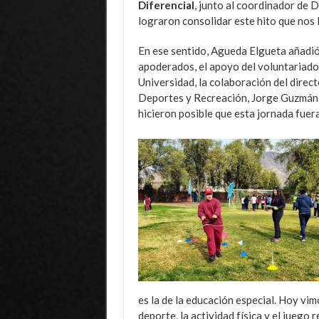
Diferencial
, junto al coordinador de 
lograron consolidar este hito que nos l
En ese sentido, Agueda Elgueta añadi
apoderados, el apoyo del voluntariado,
Universidad, la colaboración del directo
Deportes y Recreación, Jorge Guzmán, 
hicieron posible que esta jornada fuera
es la de la educación especial. Hoy vi
deporte, la actividad física y el juego