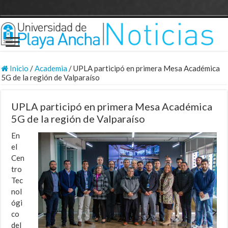
Inicio
/
Academia
/
UPLA participó en primera Mesa Académica
5G de la región de Valparaíso
UPLA participó en primera Mesa Académica
5G de la región de Valparaíso
En
el
Cen
tro
Tec
nol
ógi
co
del