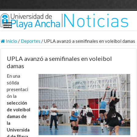
Inicio
/
Deportes
/
UPLA avanzó a semifinales en voleibol damas
UPLA avanzó a semifinales en voleibol
damas
En una
sólida
presentaci
ón la
selección
de voleibol
damas de
la
Universida
d de Playa