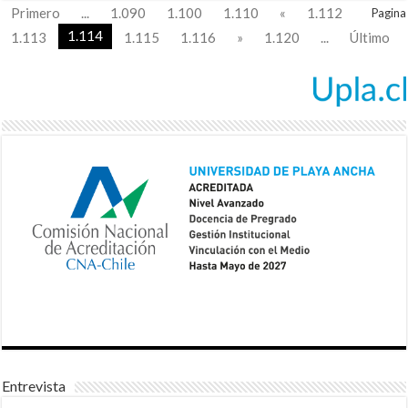
Primero
...
1.090
1.100
1.110
«
1.112
Pagina
1.114
1.113
1.115
1.116
»
1.120
...
Último
Entrevista