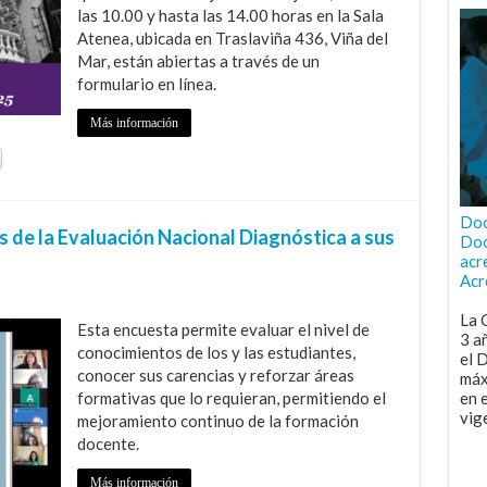
las 10.00 y hasta las 14.00 horas en la Sala
Atenea, ubicada en Traslaviña 436, Viña del
Mar, están abiertas a través de un
formulario en línea.
Más información
Doc
s de la Evaluación Nacional Diagnóstica a sus
Doc
acr
Acr
La 
Esta encuesta permite evaluar el nivel de
3 a
conocimientos de los y las estudiantes,
el 
conocer sus carencias y reforzar áreas
máx
formativas que lo requieran, permitiendo el
en 
vig
mejoramiento continuo de la formación
docente.
Más información