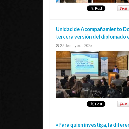
Unidad de Acompañamiento Doce
tercera versión del diplomado 
27 de mayo de 2025
«Para quien investiga, la difere