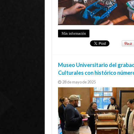
Más información
Museo Universitario del grabad
Culturales con histórico número
28 de mayo de 2025