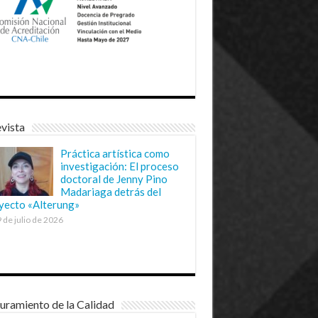
vista
Práctica artística como
investigación: El proceso
doctoral de Jenny Pino
Madariaga detrás del
yecto «Alterung»
 de julio de 2026
uramiento de la Calidad