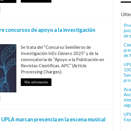
Últi
Pro
e concursos de apoyo a la investigación
psi
de 
Cie
Se trata del “Concurso Semilleros de
pre
Investigación InEs Género 2025” y de la
de 
convocatoria de “Apoyo a la Publicación en
UPL
Revistas Científicas. APC” (Article
100
Processing Charges).
San 
pro
Más información
Aca
Anc
int
alg
UPL
 UPLA marcan presencia en la escena musical
Exp