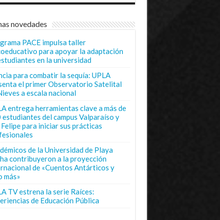
mas novedades
grama PACE impulsa taller
coeducativo para apoyar la adaptación
estudiantes en la universidad
ncia para combatir la sequía: UPLA
senta el primer Observatorio Satelital
Nieves a escala nacional
A entrega herramientas clave a más de
 estudiantes del campus Valparaíso y
Felipe para iniciar sus prácticas
fesionales
démicos de la Universidad de Playa
ha contribuyeron a la proyección
ernacional de «Cuentos Antárticos y
o más»
A TV estrena la serie Raíces:
eriencias de Educación Pública