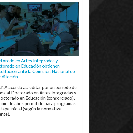
torado en Artes Integradas y
torado en Educación obtienen
editación ante la Comisión Nacional de
editación
CNA acordó acreditar por un periodo de
ños al Doctorado en Artes Integradas y
Doctorado en Educación (consorciado),
imo de años permitido para programas
etapa inicial (según la normativa
ente).