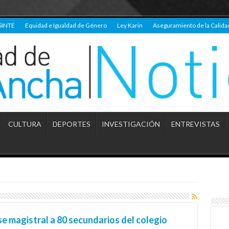
SINTE
Equidad e Igualdad de Género
Ley Karin
Aseguramiento de la Calida
CULTURA
DEPORTES
INVESTIGACIÓN
ENTREVISTAS
 magistral a 80 secundarios del colegio