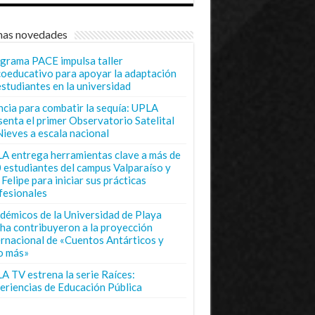
mas novedades
grama PACE impulsa taller
coeducativo para apoyar la adaptación
estudiantes en la universidad
ncia para combatir la sequía: UPLA
senta el primer Observatorio Satelital
Nieves a escala nacional
A entrega herramientas clave a más de
 estudiantes del campus Valparaíso y
Felipe para iniciar sus prácticas
fesionales
démicos de la Universidad de Playa
ha contribuyeron a la proyección
ernacional de «Cuentos Antárticos y
o más»
A TV estrena la serie Raíces:
eriencias de Educación Pública