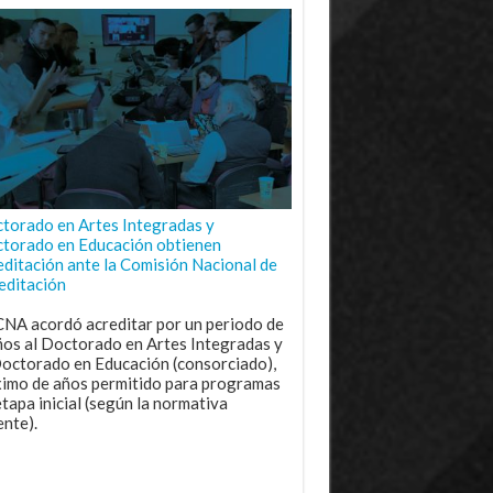
torado en Artes Integradas y
torado en Educación obtienen
editación ante la Comisión Nacional de
editación
CNA acordó acreditar por un periodo de
ños al Doctorado en Artes Integradas y
Doctorado en Educación (consorciado),
imo de años permitido para programas
etapa inicial (según la normativa
ente).