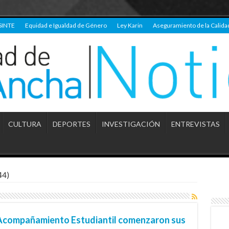
SINTE
Equidad e Igualdad de Género
Ley Karin
Aseguramiento de la Calida
CULTURA
DEPORTES
INVESTIGACIÓN
ENTREVISTAS
44)
 Acompañamiento Estudiantil comenzaron sus