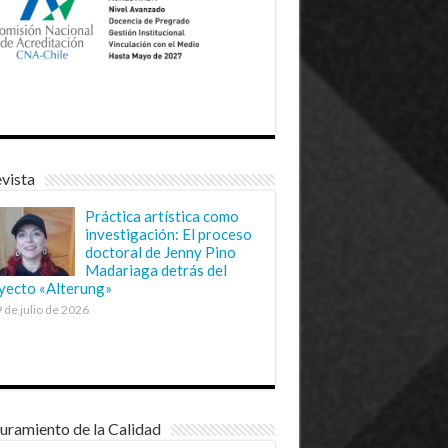
vista
Práctica artística como
investigación: El proceso
doctoral de Jenny Pino
Madariaga detrás del
yecto «Alterung»
 de julio de 2026
uramiento de la Calidad