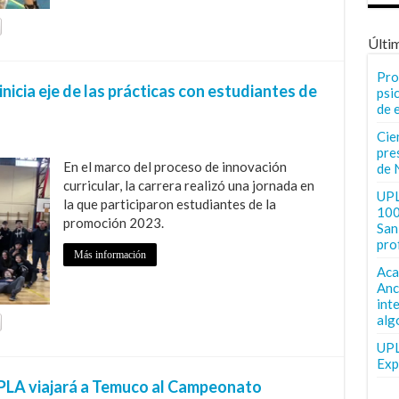
Últi
Pro
nicia eje de las prácticas con estudiantes de
psi
de 
Cie
pre
En el marco del proceso de innovación
de 
curricular, la carrera realizó una jornada en
UPL
la que participaron estudiantes de la
100
promoción 2023.
San 
pro
Más información
Aca
Anc
int
alg
UPL
Exp
UPLA viajará a Temuco al Campeonato