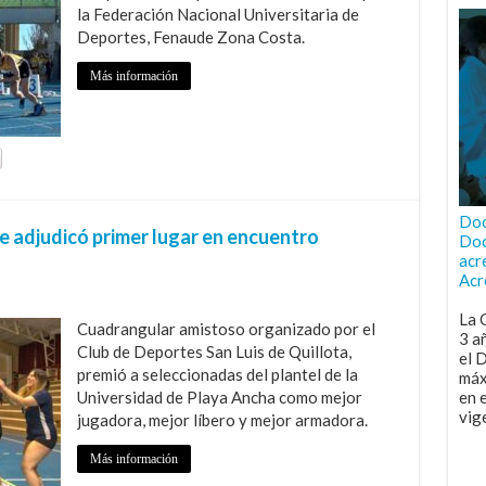
la Federación Nacional Universitaria de
Deportes, Fenaude Zona Costa.
Más información
Doc
e adjudicó primer lugar en encuentro
Doc
acr
Acr
La 
Cuadrangular amistoso organizado por el
3 a
Club de Deportes San Luis de Quillota,
el 
premió a seleccionadas del plantel de la
máx
Universidad de Playa Ancha como mejor
en 
vig
jugadora, mejor líbero y mejor armadora.
Más información