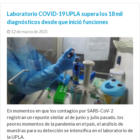
inicial: Pedagogía en Educación Física
De la UPLA a La Moneda: Yerson Olivares
Carina Aspillaga Bórquez: Explora su
proceso doctoral de Jenny Pino
Laboratorio COVID-19 UPLA supera los 18 mil
UPLA consolida su excelencia con 6 años
comparte su experiencia de práctica
Ginette Bobillier Pérez: La leal guardiana
experiencia personal y la convierte en
Madariaga detrás del proyecto
diagnósticos desde que inició funciones
de acreditación
profesional en el Ministerio de Hacienda
de los decretos universitarios
una obra performática
«Alterung»
12 de marzo de 2021
En momentos en que los contagios por SARS-CoV-2
registran un repunte similar al de junio y julio pasado, los
peores momentos de la pandemia en el país, el análisis de
muestras para su detección se intensifica en el laboratorio de
la UPLA.