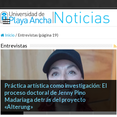
Inicio
/
Entrevistas (página 19)
Entrevistas
Manteniendo el liderazgo en la formación
Práctica artística como investigación: El