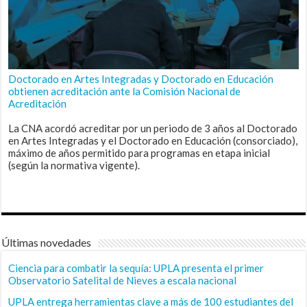
Doctorado en Artes Integradas y Doctorado en Educación
obtienen acreditación ante la Comisión Nacional de
Acreditación
La CNA acordó acreditar por un periodo de 3 años al Doctorado
en Artes Integradas y el Doctorado en Educación (consorciado),
máximo de años permitido para programas en etapa inicial
(según la normativa vigente).
Últimas novedades
Ciencia para combatir la sequía: UPLA presenta el primer
Observatorio Satelital de Nieves a escala nacional
UPLA entrega herramientas clave a más de 100 estudiantes del