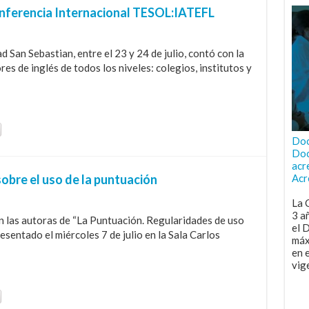
nferencia Internacional TESOL:IATEFL
d San Sebastian, entre el 23 y 24 de julio, contó con la
s de inglés de todos los niveles: colegios, institutos y
Doc
Doc
acr
obre el uso de la puntuación
Acr
La 
3 a
 las autoras de “La Puntuación. Regularidades de uso
el 
sentado el miércoles 7 de julio en la Sala Carlos
máx
en 
vig