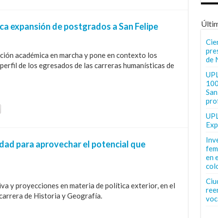
Últi
 expansión de postgrados a San Felipe
Cie
pre
ación académica en marcha y pone en contexto los
de 
perfil de los egresados de las carreras humanísticas de
UPL
100
San 
pro
UPL
Exp
Inv
vidad para aprovechar el potencial que
fem
en 
col
Ciu
a y proyecciones en materia de política exterior, en el
ree
 carrera de Historia y Geografía.
voc