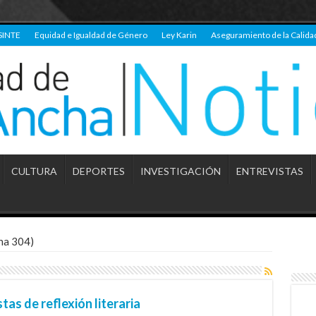
SINTE
Equidad e Igualdad de Género
Ley Karin
Aseguramiento de la Calida
CULTURA
DEPORTES
INVESTIGACIÓN
ENTREVISTAS
na 304)
as de reflexión literaria