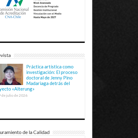
vista
Práctica artística como
investigación: El proceso
doctoral de Jenny Pino
Madariaga detrás del
yecto «Alterung»
 de julio de 2026
uramiento de la Calidad