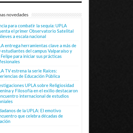
mas novedades
ncia para combatir la sequía: UPLA
senta el primer Observatorio Satelital
Nieves a escala nacional
A entrega herramientas clave a más de
 estudiantes del campus Valparaíso y
Felipe para iniciar sus prácticas
fesionales
A TV estrena la serie Raíces:
eriencias de Educación Pública
estigaciones UPLA sobre Religiosidad
enina y Filosofía en el exilio destacaron
encuentro internacional de estudios
oniales
dadanos de la UPLA: El emotivo
ncuentro que celebra décadas de
ación