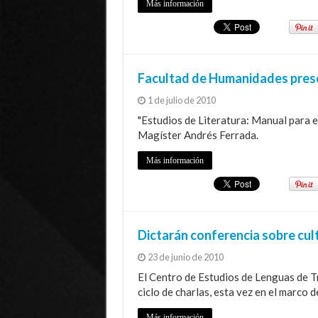
Más información
Facultad de Humanidades prese
1 de julio de 2010
"Estudios de Literatura: Manual para e
Magíster Andrés Ferrada.
Más información
Dictarán conferencia sobre cul
23 de junio de 2010
El Centro de Estudios de Lenguas de Tr
ciclo de charlas, esta vez en el marco d
Más información