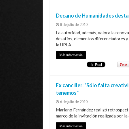
Decano de Humanidades destaca
8 de julio de 2010
La autoridad, además, valora la renov
desafíos, elementos diferenciadores y 
la UPLA.
Más información
Ex canciller: "Sólo falta creati
tenemos"
6 de julio de 2010
Mariano Fernández realizó retrospectiv
marco de la invitación realizada por la
Más información