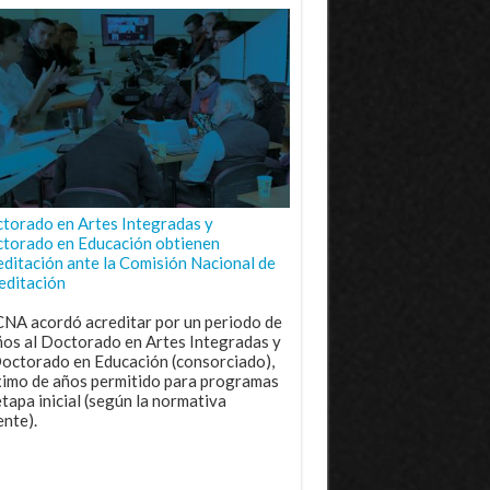
torado en Artes Integradas y
torado en Educación obtienen
editación ante la Comisión Nacional de
editación
CNA acordó acreditar por un periodo de
ños al Doctorado en Artes Integradas y
Doctorado en Educación (consorciado),
imo de años permitido para programas
etapa inicial (según la normativa
ente).