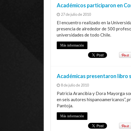
Académicos participaron en Co
27 de julio de 2010
El encuentro realizado en la Universida
presencia de alrededor de 500 profesore
universidades de todo Chile.
Más información
Académicas presentaron libro s
8 de julio de 2010
Patricia Arancibia y Dora Mayorga son
en seis autores hispanoamericanos”, pre
Pantoja.
Más información