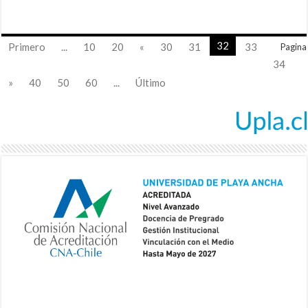
32
Primero
...
10
20
«
30
31
33
Pagina
34
»
40
50
60
...
Último