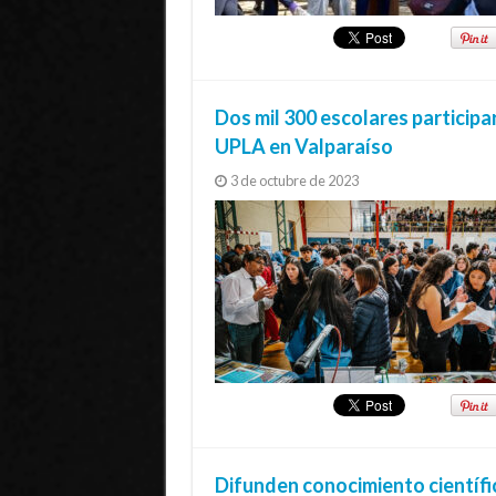
Dos mil 300 escolares participa
UPLA en Valparaíso
3 de octubre de 2023
Difunden conocimiento científi