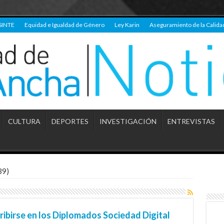
SINTE
Equidad e Igualdad de Género
Ley Karin
Aseguramiento de la Calida
CULTURA
DEPORTES
INVESTIGACIÓN
ENTREVISTAS
39)
cribirse en los Diplomados Sociedad Digital