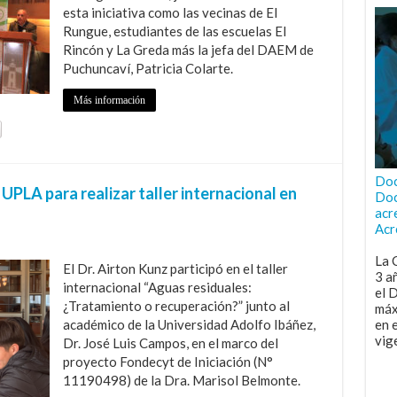
esta iniciativa como las vecinas de El
Rungue, estudiantes de las escuelas El
Rincón y La Greda más la jefa del DAEM de
Puchuncaví, Patricia Colarte.
Más información
Doc
UPLA para realizar taller internacional en
Doc
acr
Acr
La 
El Dr. Airton Kunz participó en el taller
3 a
internacional “Aguas residuales:
el 
¿Tratamiento o recuperación?” junto al
máx
académico de la Universidad Adolfo Ibáñez,
en 
vig
Dr. José Luis Campos, en el marco del
proyecto Fondecyt de Iniciación (N°
11190498) de la Dra. Marisol Belmonte.