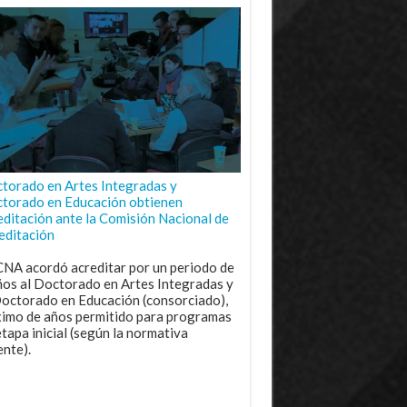
torado en Artes Integradas y
torado en Educación obtienen
editación ante la Comisión Nacional de
editación
CNA acordó acreditar por un periodo de
ños al Doctorado en Artes Integradas y
Doctorado en Educación (consorciado),
imo de años permitido para programas
etapa inicial (según la normativa
ente).