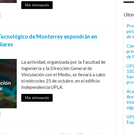
Más información
Últi
Pro
psi
l Tecnológico de Monterrey expondrán en
de 
liares
Cie
pre
de 
La actividad, organizada por la Facultad de
UPL
Ingeniería y la Dirección General de
100
Vinculación con el Medio, se llevará a cabo
San 
el miércoles 25 de octubre, en el edificio
pro
Independencia UPLA.
Aca
Anc
Más información
int
alg
UPL
Exp