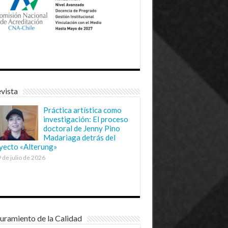
vista
Práctica artística como
investigación: El proceso
doctoral de Jenny Pino
Madariaga detrás del
yecto «Alterung»
 de julio de 2026
uramiento de la Calidad