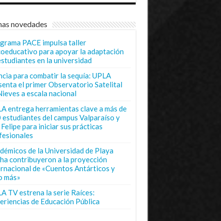
mas novedades
grama PACE impulsa taller
coeducativo para apoyar la adaptación
estudiantes en la universidad
ncia para combatir la sequía: UPLA
senta el primer Observatorio Satelital
Nieves a escala nacional
A entrega herramientas clave a más de
 estudiantes del campus Valparaíso y
Felipe para iniciar sus prácticas
fesionales
démicos de la Universidad de Playa
ha contribuyeron a la proyección
ernacional de «Cuentos Antárticos y
o más»
A TV estrena la serie Raíces:
eriencias de Educación Pública