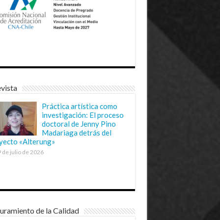
vista
Práctica artística como
investigación: El proceso
doctoral de Jenny Pino
Madariaga detrás del
yecto «Alterung»
 de julio de 2026
uramiento de la Calidad