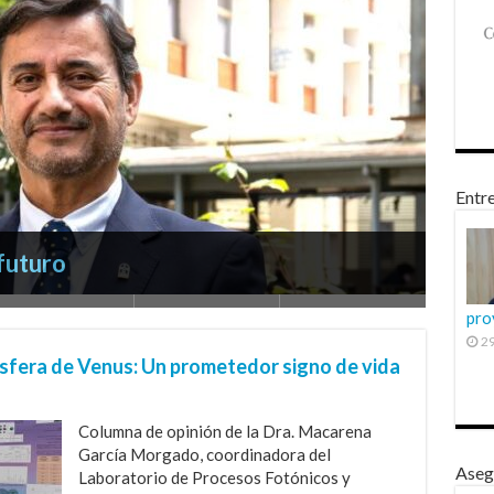
Entre
 futuro
peñadero
 social
pro
29
ósfera de Venus: Un prometedor signo de vida
Columna de opinión de la Dra. Macarena
García Morgado, coordinadora del
Aseg
Laboratorio de Procesos Fotónicos y