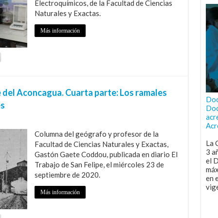
Electroquímicos, de la Facultad de Ciencias
Naturales y Exactas.
Más información
e del Aconcagua. Cuarta parte: Los ramales
Doc
es
Doc
acr
Acr
Columna del geógrafo y profesor de la
La 
Facultad de Ciencias Naturales y Exactas,
3 a
Gastón Gaete Coddou, publicada en diario El
el 
Trabajo de San Felipe, el miércoles 23 de
máx
septiembre de 2020.
en 
vig
Más información