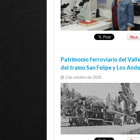
Patrimonio ferroviario del Vall
del tramo San Felipe y Los And
2 de octubre de 2020