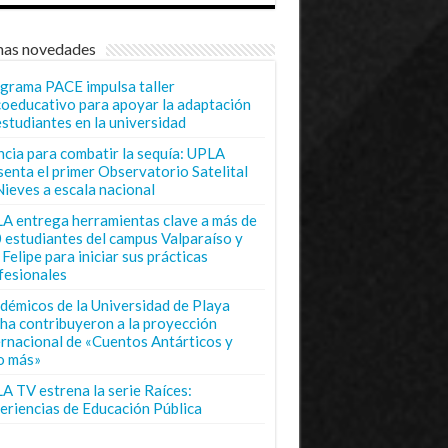
mas novedades
grama PACE impulsa taller
coeducativo para apoyar la adaptación
estudiantes en la universidad
ncia para combatir la sequía: UPLA
senta el primer Observatorio Satelital
Nieves a escala nacional
A entrega herramientas clave a más de
 estudiantes del campus Valparaíso y
Felipe para iniciar sus prácticas
fesionales
démicos de la Universidad de Playa
ha contribuyeron a la proyección
ernacional de «Cuentos Antárticos y
o más»
A TV estrena la serie Raíces:
eriencias de Educación Pública