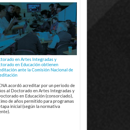
torado en Artes Integradas y
torado en Educación obtienen
editación ante la Comisión Nacional de
editación
CNA acordó acreditar por un periodo de
ños al Doctorado en Artes Integradas y
Doctorado en Educación (consorciado),
imo de años permitido para programas
etapa inicial (según la normativa
ente).