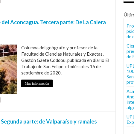
Últi
e del Aconcagua. Tercera parte: De La Calera
Pro
psi
de 
Cie
Columna del geógrafo y profesor de la
pre
Facultad de Ciencias Naturales y Exactas,
de 
Gastón Gaete Coddou, publicada en diario El
UPL
Trabajo de San Felipe, el miércoles 16 de
100
septiembre de 2020.
San 
pro
Más información
Aca
Anc
int
alg
UPL
. Segunda parte: de Valparaíso y ramales
Exp