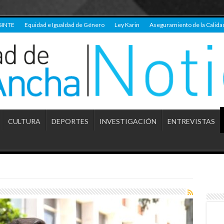
SINTE
Equidad e Igualdad de Género
Ley Karin
Aseguramiento de la Calida
CULTURA
DEPORTES
INVESTIGACIÓN
ENTREVISTAS