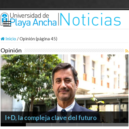
Inicio
/
Opinión (página 45)
Opinión
I+D, la compleja clave del futuro
Silencioso camino al despeñadero
Si nos amarran las manos
Universidad, arte y justicia social
PACE y movilidad social