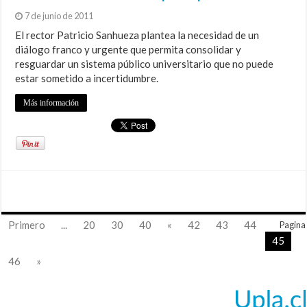
7 de junio de 2011
El rector Patricio Sanhueza plantea la necesidad de un
diálogo franco y urgente que permita consolidar y
resguardar un sistema público universitario que no puede
estar sometido a incertidumbre.
Más información
Primero
...
20
30
40
«
42
43
44
Pagina
45
46
»