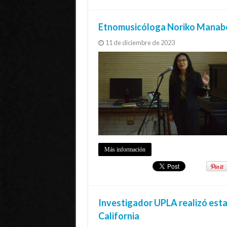
Etnomusicóloga Noriko Manabe d
11 de diciembre de 2023
Más información
Investigador UPLA realizó est
California