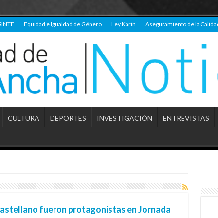
SINTE
Equidad e Igualdad de Género
Ley Karin
Aseguramiento de la Calida
CULTURA
DEPORTES
INVESTIGACIÓN
ENTREVISTAS
astellano fueron protagonistas en Jornada