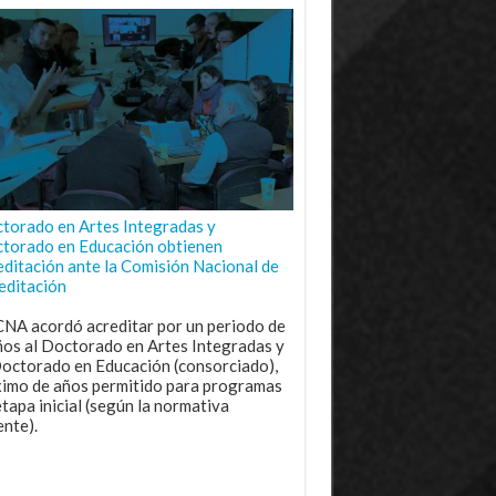
torado en Artes Integradas y
torado en Educación obtienen
editación ante la Comisión Nacional de
editación
CNA acordó acreditar por un periodo de
ños al Doctorado en Artes Integradas y
Doctorado en Educación (consorciado),
imo de años permitido para programas
etapa inicial (según la normativa
ente).