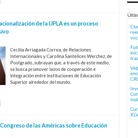
Últi
acionalización de la UPLA es un proceso
Ciu
sivo
ree
voc
Fut
Cecilia Arriagada Correa, de Relaciones
inic
Internacionales y Carolina Santelices Werchez, de
tra
Postgrado, subrayan que, a través de este medio,
Val
se busca promover lazos de cooperación e
enc
integración entre instituciones de Educación
CR
Superior alrededor del mundo.
Inv
Con
Ind
Curs
XLV
Congreso de las Américas sobre Educación