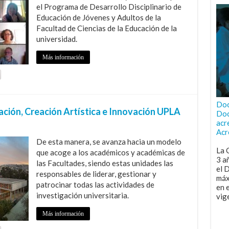
el Programa de Desarrollo Disciplinario de
Educación de Jóvenes y Adultos de la
Facultad de Ciencias de la Educación de la
universidad.
Más información
Doc
ación, Creación Artística e Innovación UPLA
Doc
acr
Acr
De esta manera, se avanza hacia un modelo
La 
que acoge a los académicos y académicas de
3 a
las Facultades, siendo estas unidades las
el 
responsables de liderar, gestionar y
máx
patrocinar todas las actividades de
en 
investigación universitaria.
vig
Más información