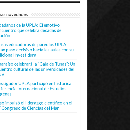
mas novedades
dadanos de la UPLA: El emotivo
ncuentro que celebra décadas de
ación
uras educadoras de párvulos UPLA
ian paso decisivo hacia las aulas con su
dicional investidura
paraíso celebrará la “Gala de Tunas”: Un
uentro cultural de las universidades del
UV
estigador UPLA participó en histórica
ferencia Internacional de Estudios
ígenas
o impulsó el liderazgo científico en el
 Congreso de Ciencias del Mar