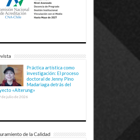
vista
Práctica artística como
investigación: El proceso
doctoral de Jenny Pino
Madariaga detrás del
yecto «Alterung»
 de julio de 2026
uramiento de la Calidad