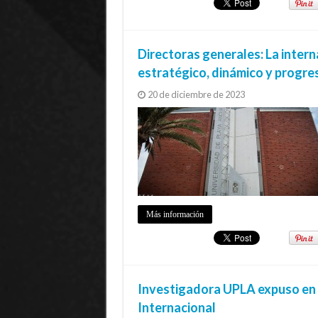
Directoras generales: La intern
estratégico, dinámico y progre
20 de diciembre de 2023
Más información
Investigadora UPLA expuso en 
Internacional